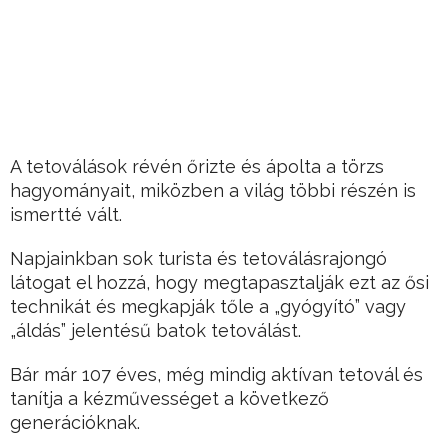
A tetoválások révén őrizte és ápolta a törzs
hagyományait, miközben a világ többi részén is
ismertté vált.
Napjainkban sok turista és tetoválásrajongó
látogat el hozzá, hogy megtapasztalják ezt az ősi
technikát és megkapják tőle a „gyógyító” vagy
„áldás” jelentésű batok tetoválást.
Bár már 107 éves, még mindig aktívan tetovál és
tanítja a kézművességet a következő
generációknak.