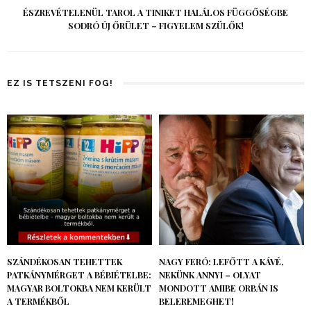
ÉSZREVÉTELENÜL TAROL A TINIKET HALÁLOS FÜGGŐSÉGBE
SODRÓ ÚJ ŐRÜLET – FIGYELEM SZÜLŐK!
EZ IS TETSZENI FOG!
SZÁNDÉKOSAN TEHETTEK
NAGY FERÓ: LEFŐTT A KÁVÉ,
PATKÁNYMÉRGET A BÉBIÉTELBE:
NEKÜNK ANNYI – OLYAT
MAGYAR BOLTOKBA NEM KERÜLT
MONDOTT AMIBE ORBÁN IS
A TERMÉKBŐL
BELEREMEGHET!