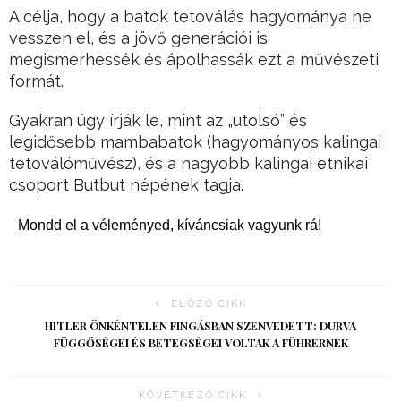
A célja, hogy a batok tetoválás hagyománya ne
vesszen el, és a jövő generációi is
megismerhessék és ápolhassák ezt a művészeti
formát.
Gyakran úgy írják le, mint az „utolsó” és
legidősebb mambabatok (hagyományos kalingai
tetoválóművész), és a nagyobb kalingai etnikai
csoport Butbut népének tagja.
Mondd el a véleményed, kíváncsiak vagyunk rá!
ELŐZŐ CIKK
HITLER ÖNKÉNTELEN FINGÁSBAN SZENVEDETT: DURVA
FÜGGŐSÉGEI ÉS BETEGSÉGEI VOLTAK A FÜHRERNEK
KÖVETKEZŐ CIKK