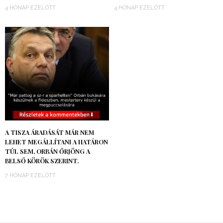
4 HÓNAP EZELŐTT
4 HÓNAP EZELŐTT
A TISZA ÁRADÁSÁT MÁR NEM
LEHET MEGÁLLÍTANI A HATÁRON
TÚL SEM, ORBÁN ŐRJÖNG A
BELSŐ KÖRÖK SZERINT.
7 HÓNAP EZELŐTT