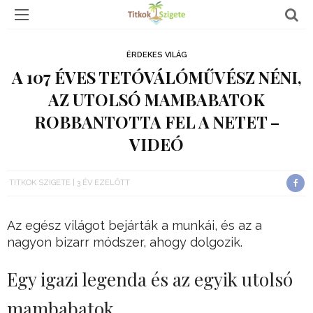
ÉRDEKES VILÁG
A 107 ÉVES TETÓVÁLÓMŰVÉSZ NÉNI,
AZ UTOLSÓ MAMBABATOK
ROBBANTOTTA FEL A NETET –
VIDEÓ
TITKOK SZIGETE
3 ÉV EZELŐTT
Az egész világot bejárták a munkái, és az a
nagyon bizarr módszer, ahogy dolgozik.
Egy igazi legenda és az egyik utolsó
mambabatok