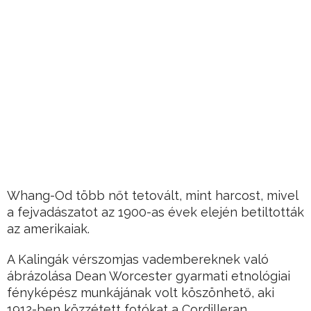
Whang-Od több nőt tetovált, mint harcost, mivel
a fejvadászatot az 1900-as évek elején betiltották
az amerikaiak.
A Kalingák vérszomjas vadembereknek való
ábrázolása Dean Worcester gyarmati etnológiai
fényképész munkájának volt köszönhető, aki
1912-ben közzétett fotókat a Cordilleran