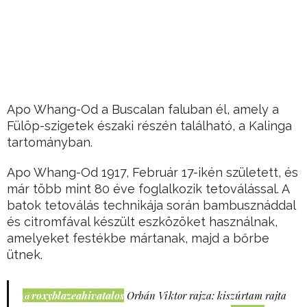
Apo Whang-Od a Buscalan faluban él, amely a
Fülöp-szigetek északi részén található, a Kalinga
tartományban.
Apo Whang-Od 1917, Február 17-ikén született, és
már több mint 80 éve foglalkozik tetoválással. A
batok tetoválás technikája során bambusznáddal
és citromfával készült eszközöket használnak,
amelyeket festékbe mártanak, majd a bőrbe
ütnek.
@roxyblazeahivatalos
Orbán Viktor rajza: kiszúrtam rajta