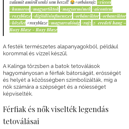
valamit amiről senki sem beszél!
#orbánrajz
#vicces
#humoros
#magyartiktok
#magyarmémek
#aicontent
#roxyblaze
#digitálisinfluenszer
#orbánviktor
#orbanviktor
#közélet
#roxyblaze
#magyarvalóság
#rajz
♬ eredeti hang –
Roxy Blaze - Roxy Blaze
A festék természetes alapanyagokból, például
korommal és vízzel készül.
A Kalinga törzsben a batok tetoválások
hagyományosan a férfiak bátorságát, erősségét
és helyét a közösségben szimbolizálták, míg a
nők számára a szépséget és a nőiességet
képviselték.
Férfiak és nők viselték legendás
tetoválásai