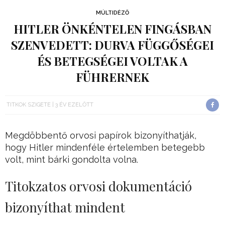
MÚLTIDÉZŐ
HITLER ÖNKÉNTELEN FINGÁSBAN
SZENVEDETT: DURVA FÜGGŐSÉGEI
ÉS BETEGSÉGEI VOLTAK A
FÜHRERNEK
TITKOK SZIGETE
3 ÉV EZELŐTT
Megdöbbentő orvosi papírok bizonyíthatják,
hogy Hitler mindenféle értelemben betegebb
volt, mint bárki gondolta volna.
Titokzatos orvosi dokumentáció
bizonyíthat mindent