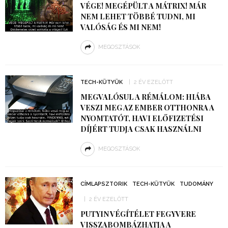
VÉGE! MEGÉPÜLT A MÁTRIX! MÁR
NEM LEHET TÖBBÉ TUDNI, MI
VALÓSÁG ÉS MI NEM!
MEGOSZTÁSOK
TECH-KÜTYÜK
2 ÉV EZELŐTT
MEGVALÓSUL A RÉMÁLOM: HIÁBA
VESZI MEG AZ EMBER OTTHONRA A
NYOMTATÓT, HAVI ELŐFIZETÉSI
DÍJÉRT TUDJA CSAK HASZNÁLNI
MEGOSZTÁSOK
CÍMLAPSZTORIK
TECH-KÜTYÜK
TUDOMÁNY
2 ÉV EZELŐTT
PUTYIN VÉGÍTÉLET FEGYVERE
VISSZABOMBÁZHATJA A