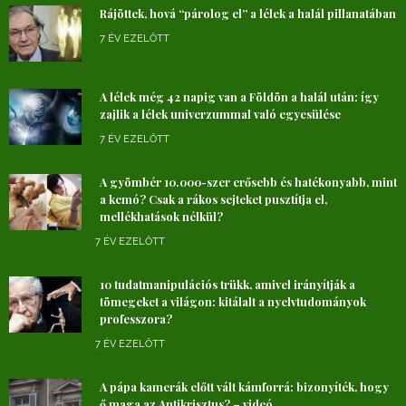
Rájöttek, hová “párolog el” a lélek a halál pillanatában
7 ÉV EZELŐTT
A lélek még 42 napig van a Földön a halál után: így
zajlik a lélek univerzummal való egyesülése
7 ÉV EZELŐTT
A gyömbér 10.000-szer erősebb és hatékonyabb, mint
a kemó? Csak a rákos sejteket pusztítja el,
mellékhatások nélkül?
7 ÉV EZELŐTT
10 tudatmanipulációs trükk, amivel irányítják a
tömegeket a világon: kitálalt a nyelvtudományok
professzora?
7 ÉV EZELŐTT
A pápa kamerák előtt vált kámforrá: bizonyíték, hogy
ő maga az Antikrisztus? – videó