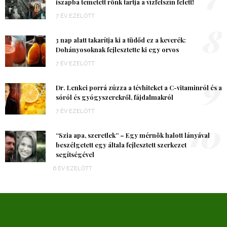
iszapba temetett rönk tartja a vízfelszín felett!
7 ÉV EZELŐTT
8
3 nap alatt takarítja ki a tüdőd ez a keverék:
Dohányosoknak fejlesztette ki egy orvos
7 ÉV EZELŐTT
9
Dr. Lenkei porrá zúzza a tévhiteket a C-vitaminról és a
sóról és gyógyszerekről, fájdalmakról
7 ÉV EZELŐTT
10
“Szia apa, szeretlek” – Egy mérnök halott lányával
beszélgetett egy általa fejlesztett szerkezet
segítségével
6 ÉV EZELŐTT