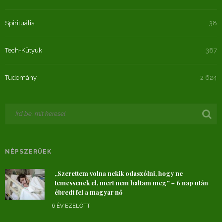
Spirituális
38
Tech-Kütyük
387
Tudomány
2 624
NÉPSZERŰEK
„Szerettem volna nekik odaszólni, hogy ne
temessenek el, mert nem haltam meg” – 6 nap után
ébredt fel a magyar nő
6 ÉV EZELŐTT