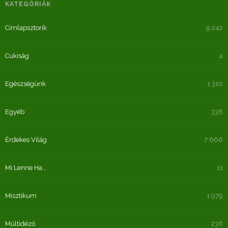
KATEGÓRIÁK
Címlapsztorik
9 242
Cukiság
4
Egészségünk
1 310
Egyéb
338
Érdekes Világ
7 666
Mi Lenne Ha…
11
Misztikum
1 979
Múltidéző
236