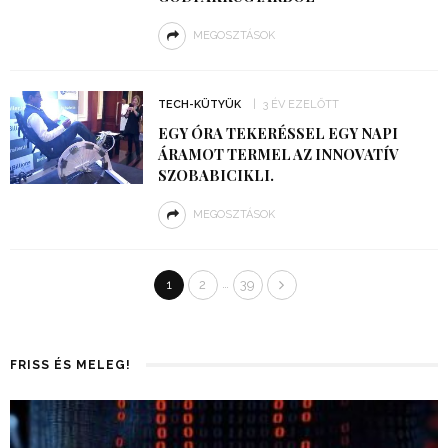
MEGOSZTÁSOK
TECH-KÜTYÜK
3 ÉV EZELŐTT
EGY ÓRA TEKERÉSSEL EGY NAPI
ÁRAMOT TERMEL AZ INNOVATÍV
SZOBABICIKLI.
MEGOSZTÁSOK
…
1
2
39
FRISS ÉS MELEG!