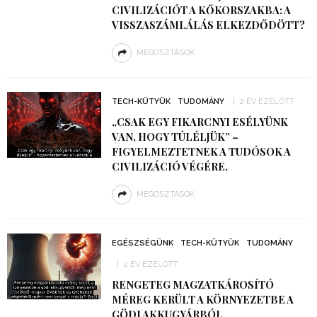
CIVILIZÁCIÓT A KŐKORSZAKBA: A
VISSZASZÁMLÁLÁS ELKEZDŐDÖTT?
MEGOSZTÁSOK
TECH-KÜTYÜK
TUDOMÁNY
2 ÉV EZELŐTT
„CSAK EGY FIKARCNYI ESÉLYÜNK
VAN, HOGY TÚLÉLJÜK” –
FIGYELMEZTETNEK A TUDÓSOK A
CIVILIZÁCIÓ VÉGÉRE.
MEGOSZTÁSOK
EGÉSZSÉGÜNK
TECH-KÜTYÜK
TUDOMÁNY
2 ÉV EZELŐTT
RENGETEG MAGZATKÁROSÍTÓ
MÉREG KERÜLT A KÖRNYEZETBE A
GÖDI AKKUGYÁRBÓL