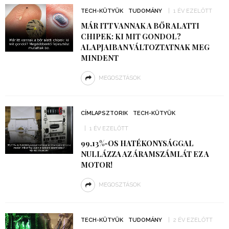
TECH-KÜTYÜK
TUDOMÁNY
1 ÉV EZELŐTT
MÁR ITT VANNAK A BŐR ALATTI
CHIPEK: KI MIT GONDOL?
ALAPJAIBAN VÁLTOZTATNAK MEG
MINDENT
MEGOSZTÁSOK
CÍMLAPSZTORIK
TECH-KÜTYÜK
1 ÉV EZELŐTT
99,13%-OS HATÉKONYSÁGGAL
NULLÁZZA AZ ÁRAMSZÁMLÁT EZ A
MOTOR!
MEGOSZTÁSOK
TECH-KÜTYÜK
TUDOMÁNY
2 ÉV EZELŐTT