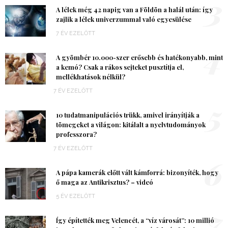
3
A lélek még 42 napig van a Földön a halál után: így
zajlik a lélek univerzummal való egyesülése
7 ÉV EZELŐTT
4
A gyömbér 10.000-szer erősebb és hatékonyabb, mint
a kemó? Csak a rákos sejteket pusztítja el,
mellékhatások nélkül?
7 ÉV EZELŐTT
5
10 tudatmanipulációs trükk, amivel irányítják a
tömegeket a világon: kitálalt a nyelvtudományok
professzora?
7 ÉV EZELŐTT
6
A pápa kamerák előtt vált kámforrá: bizonyíték, hogy
ő maga az Antikrisztus? – videó
5 ÉV EZELŐTT
7
Így építették meg Velencét, a “víz városát”: 10 millió