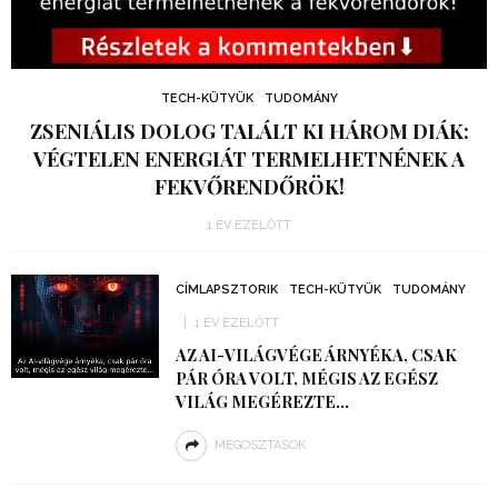
TECH-KÜTYÜK
TUDOMÁNY
ZSENIÁLIS DOLOG TALÁLT KI HÁROM DIÁK:
VÉGTELEN ENERGIÁT TERMELHETNÉNEK A
FEKVŐRENDŐRÖK!
1 ÉV EZELŐTT
CÍMLAPSZTORIK
TECH-KÜTYÜK
TUDOMÁNY
1 ÉV EZELŐTT
AZ AI-VILÁGVÉGE ÁRNYÉKA, CSAK
PÁR ÓRA VOLT, MÉGIS AZ EGÉSZ
VILÁG MEGÉREZTE…
MEGOSZTÁSOK