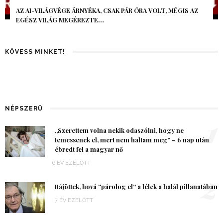
AZ AI-VILÁGVÉGE ÁRNYÉKA, CSAK PÁR ÓRA VOLT, MÉGIS AZ
EGÉSZ VILÁG MEGÉREZTE…
KÖVESS MINKET!
NÉPSZERŰ
1
„Szerettem volna nekik odaszólni, hogy ne
temessenek el, mert nem haltam meg” – 6 nap után
ébredt fel a magyar nő
6 ÉV EZELŐTT
2
Rájöttek, hová “párolog el” a lélek a halál pillanatában
7 ÉV EZELŐTT