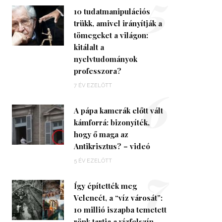
5
10 tudatmanipulációs
trükk, amivel irányítják a
tömegeket a világon:
kitálalt a
nyelvtudományok
professzora?
6
7 ÉV EZELŐTT
A pápa kamerák előtt vált
kámforrá: bizonyíték,
hogy ő maga az
Antikrisztus? – videó
7
5 ÉV EZELŐTT
Így építették meg
Velencét, a “víz városát”:
10 millió iszapba temetett
rönk tartja a vízfelszín