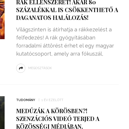
RÁK ELLENSZERÉT! AKÁR 80
SZÁZALÉKKAL IS CSÖKKENTHETŐ A
DAGANATOS HALÁLOZÁS!
Világszinten is átírhatja a rákkezelést a
felfedezés! A rák gyógyításában
forradalmi áttörést érhet el egy magyar
kutatócsoport, amely arra fókuszál,
MEGOSZTÁSOK
TUDOMÁNY
1 ÉV EZELŐTT
MEDÚZÁK A KÖRÖSBEN?!
SZENZÁCIÓS VIDEÓ TERJED A
KÖZÖSSÉGI MÉDIÁBAN,