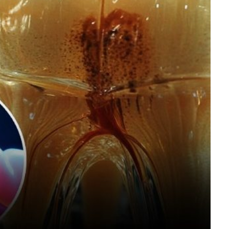
ZSENIÁLIS DOLOG TALÁLT KI
HÁROM DIÁK: VÉGTELEN
TÉKONYSÁGGAL
ENERGIÁT
ÁRAMSZÁMLÁT
TERMELHETNÉNEK A
FEKVŐRENDŐRÖK!