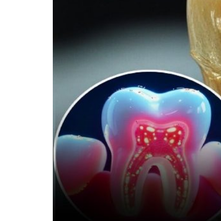
99,13%-OS HA
NULLÁZZA AZ 
EZ A MOTOR!