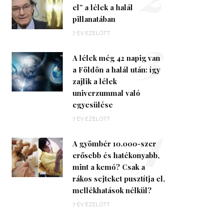
el” a lélek a halál
pillanatában
3
7 ÉV EZELŐTT
A lélek még 42 napig van
a Földön a halál után: így
zajlik a lélek
univerzummal való
egyesülése
4
7 ÉV EZELŐTT
A gyömbér 10.000-szer
erősebb és hatékonyabb,
mint a kemó? Csak a
rákos sejteket pusztítja el,
mellékhatások nélkül?
7 ÉV EZELŐTT