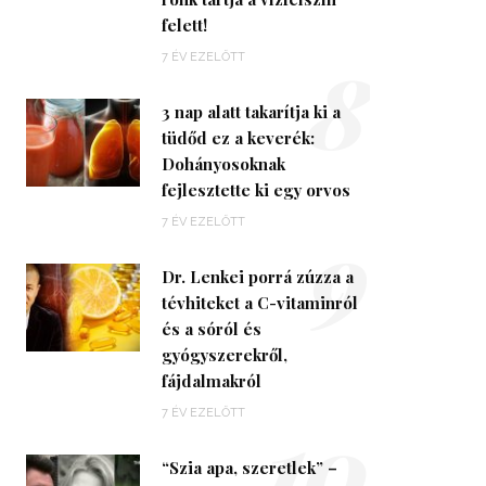
felett!
8
7 ÉV EZELŐTT
3 nap alatt takarítja ki a
tüdőd ez a keverék:
Dohányosoknak
fejlesztette ki egy orvos
9
7 ÉV EZELŐTT
Dr. Lenkei porrá zúzza a
tévhiteket a C-vitaminról
és a sóról és
gyógyszerekről,
fájdalmakról
10
7 ÉV EZELŐTT
“Szia apa, szeretlek” –