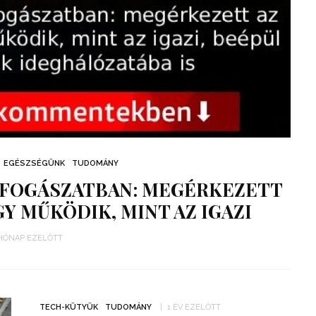
EGÉSZSÉGÜNK
TUDOMÁNY
 FOGÁSZATBAN: MEGÉRKEZETT
GY MŰKÖDIK, MINT AZ IGAZI
 HÓNAP EZELŐTT
TECH-KÜTYÜK
TUDOMÁNY
1 ÉV EZELŐTT