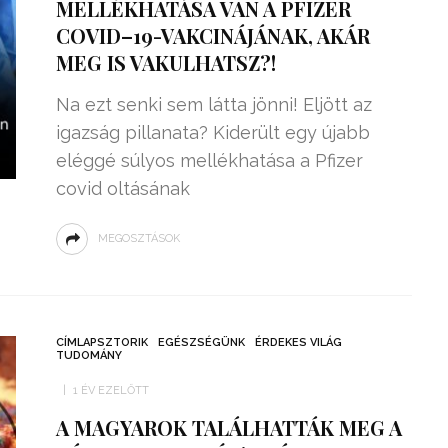
MELLÉKHATÁSA VAN A PFIZER
COVID–19-VAKCINÁJÁNAK, AKÁR
MEG IS VAKULHATSZ?!
Na ezt senki sem látta jönni! Eljött az
igazság pillanata? Kiderült egy újabb
eléggé súlyos mellékhatása a Pfizer
covid oltásának
MEGOSZTÁSOK
CÍMLAPSZTORIK
EGÉSZSÉGÜNK
ÉRDEKES VILÁG
TUDOMÁNY
1 ÉV EZELŐTT
A MAGYAROK TALÁLHATTÁK MEG A