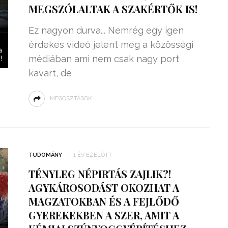
MEGSZÓLALTAK A SZAKÉRTŐK IS!
Ez nagyon durva... Nemrég egy igen
érdekes videó jelent meg a közösségi
médiában ami nem csak nagy port
kavart, de
MEGOSZTÁSOK
TUDOMÁNY
1 ÉV EZELŐTT
TÉNYLEG NÉPIRTÁS ZAJLIK?!
AGYKÁROSODÁST OKOZHAT A
MAGZATOKBAN ÉS A FEJLŐDŐ
GYEREKEKBEN A SZER, AMIT A