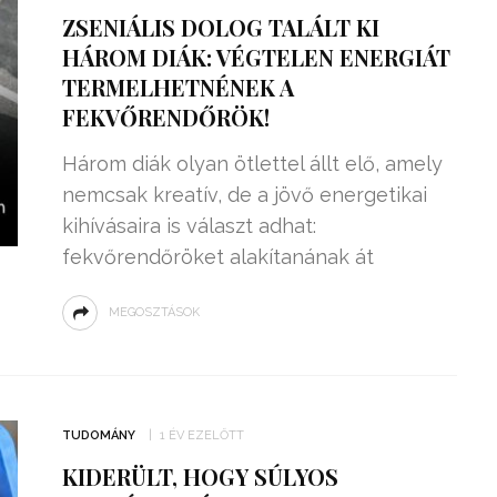
ZSENIÁLIS DOLOG TALÁLT KI
HÁROM DIÁK: VÉGTELEN ENERGIÁT
TERMELHETNÉNEK A
FEKVŐRENDŐRÖK!
Három diák olyan ötlettel állt elő, amely
nemcsak kreatív, de a jövő energetikai
kihívásaira is választ adhat:
fekvőrendőröket alakítanának át
MEGOSZTÁSOK
TUDOMÁNY
1 ÉV EZELŐTT
KIDERÜLT, HOGY SÚLYOS