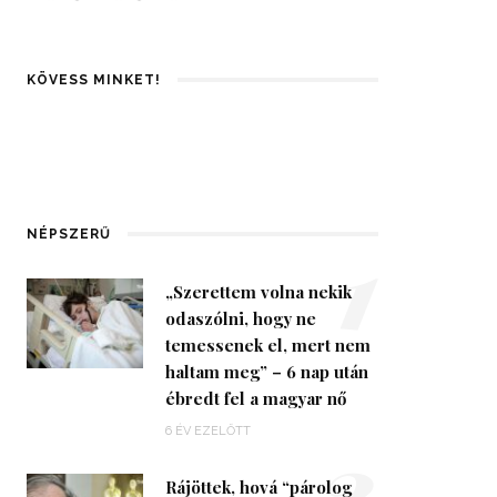
KÖVESS MINKET!
1
NÉPSZERŰ
„Szerettem volna nekik
odaszólni, hogy ne
temessenek el, mert nem
haltam meg” – 6 nap után
ébredt fel a magyar nő
2
6 ÉV EZELŐTT
Rájöttek, hová “párolog