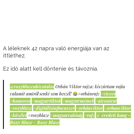
A léleknek 42 napra való energiája van az
ittléthez.
Ez idő alatt kell döntenie és távoznia.
@roxyblazeahivatalos
Orbán Viktor rajza: kiszúrtam rajta
valamit amiről senki sem beszél!
#orbánrajz
#vicces
#humoros
#magyartiktok
#magyarmémek
#aicontent
#roxyblaze
#digitálisinfluenszer
#orbánviktor
#orbanviktor
#közélet
#roxyblaze
#magyarvalóság
#rajz
♬ eredeti hang –
Roxy Blaze - Roxy Blaze