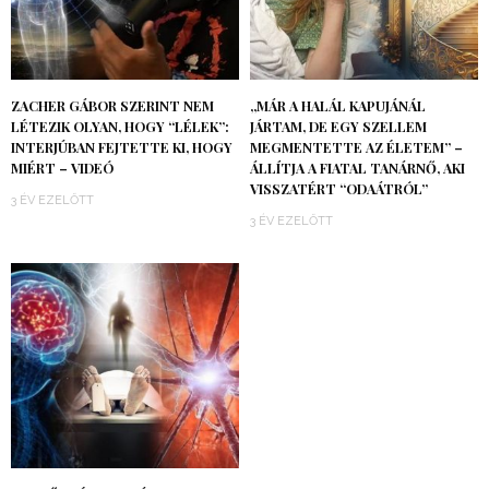
ZACHER GÁBOR SZERINT NEM
„MÁR A HALÁL KAPUJÁNÁL
LÉTEZIK OLYAN, HOGY “LÉLEK”:
JÁRTAM, DE EGY SZELLEM
INTERJÚBAN FEJTETTE KI, HOGY
MEGMENTETTE AZ ÉLETEM” –
MIÉRT – VIDEÓ
ÁLLÍTJA A FIATAL TANÁRNŐ, AKI
VISSZATÉRT “ODAÁTRÓL”
3 ÉV EZELŐTT
3 ÉV EZELŐTT