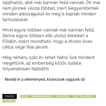
találhatók, akik már karmán felül vannak. Ők már
nem jönnek vissza többet, mert kiegyenlítették
minden adósságukat és meg is kapták minden
tartozásukat.
Mivel egyre többen vannak már karmán felül,
illetve egyre többen élik utolsó életüket a
Földön, ezért mondható, hogy a 26.000 éves
ciklus vége fele járunk.
Még néhány száz év lehet hátra. Sok mindent
megéltünk, az emberiség közös tudata
folyamatosan fejlődött.
Mondd el a véleményed, kíváncsiak vagyunk rá!
LÉLEK
PARANORMÁLIS
SZELLEM
TEST ÉS LÉLEK
CÍMKÉK
TÚLVILÁG