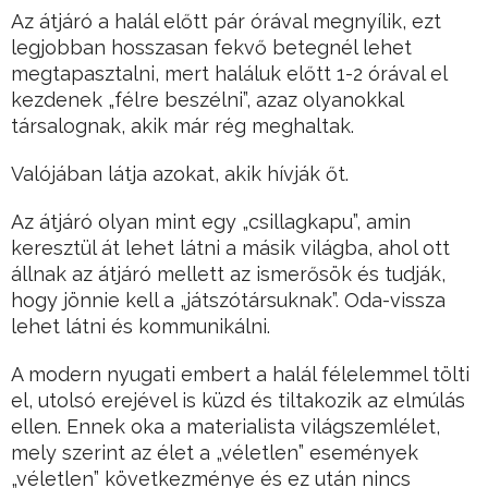
Az átjáró a halál előtt pár órával megnyílik, ezt
legjobban hosszasan fekvő betegnél lehet
megtapasztalni, mert haláluk előtt 1-2 órával el
kezdenek „félre beszélni”, azaz olyanokkal
társalognak, akik már rég meghaltak.
Valójában látja azokat, akik hívják őt.
Az átjáró olyan mint egy „csillagkapu”, amin
keresztül át lehet látni a másik világba, ahol ott
állnak az átjáró mellett az ismerősök és tudják,
hogy jönnie kell a „játszótársuknak”. Oda-vissza
lehet látni és kommunikálni.
A modern nyugati embert a halál félelemmel tölti
el, utolsó erejével is küzd és tiltakozik az elmúlás
ellen. Ennek oka a materialista világszemlélet,
mely szerint az élet a „véletlen” események
„véletlen” következménye és ez után nincs