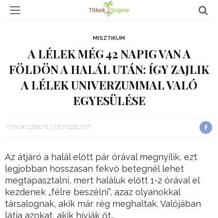
MISZTIKUM
A LÉLEK MÉG 42 NAPIG VAN A
FÖLDÖN A HALÁL UTÁN: ÍGY ZAJLIK
A LÉLEK UNIVERZUMMAL VALÓ
EGYESÜLÉSE
TITKOK SZIGETE
7 ÉV EZELŐTT
Az átjáró a halál előtt pár órával megnyílik, ezt
legjobban hosszasan fekvő betegnél lehet
megtapasztalni, mert haláluk előtt 1-2 órával el
kezdenek „félre beszélni”, azaz olyanokkal
társalognak, akik már rég meghaltak. Valójában
látja azokat, akik hívják őt…