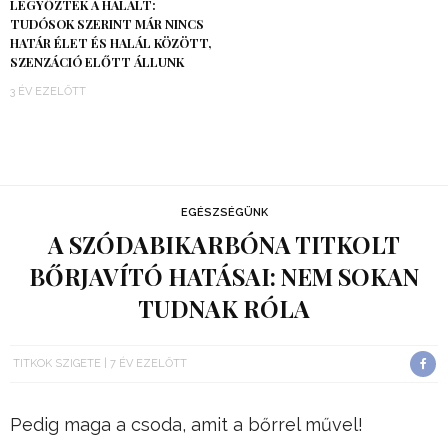
LEGYŐZTÉK A HALÁLT:
TUDÓSOK SZERINT MÁR NINCS
HATÁR ÉLET ÉS HALÁL KÖZÖTT,
SZENZÁCIÓ ELŐTT ÁLLUNK
3 ÉV EZELŐTT
EGÉSZSÉGÜNK
A SZÓDABIKARBÓNA TITKOLT
BŐRJAVÍTÓ HATÁSAI: NEM SOKAN
TUDNAK RÓLA
TITKOK SZIGETE
7 ÉV EZELŐTT
Pedig maga a csoda, amit a bőrrel művel!