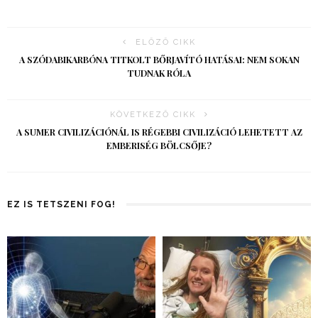
ELŐZŐ CIKK
A SZÓDABIKARBÓNA TITKOLT BŐRJAVÍTÓ HATÁSAI: NEM SOKAN
TUDNAK RÓLA
KÖVETKEZŐ CIKK
A SUMER CIVILIZÁCIÓNÁL IS RÉGEBBI CIVILIZÁCIÓ LEHETETT AZ
EMBERISÉG BÖLCSŐJE?
EZ IS TETSZENI FOG!