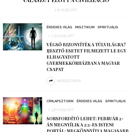
1 ÉV EZELŐTT
ÉRDEKES VILÁG
MISZTIKUM
SPIRITUÁLIS
2 ÉV EZELŐTT
VÉGSŐ BIZONYÍTÉK A TÚLVILÁGRA?
IJESZTŐ ESETET FILMEZETT LE EGY
ELHAGYATOTT
GYERMEKKÓRHÁZBAN A MAGYAR
CSAPAT
MEGOSZTÁSOK
CÍMLAPSZTORIK
ÉRDEKES VILÁG
SPIRITUÁLIS
3 ÉV EZELŐTT
SORSFORDÍTÓ LEHET: FEBRUÁR 2-
ÁN MEGNYÍLIK A 2:2-ES ISTENI
PORTÁL: MEGKÖNNYÍTI A MAGASABB