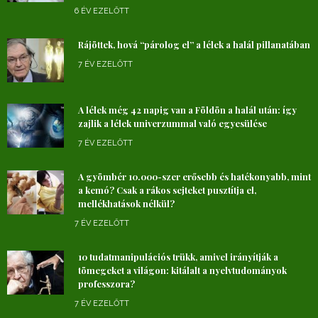
6 ÉV EZELŐTT
Rájöttek, hová “párolog el” a lélek a halál pillanatában
7 ÉV EZELŐTT
A lélek még 42 napig van a Földön a halál után: így
zajlik a lélek univerzummal való egyesülése
7 ÉV EZELŐTT
A gyömbér 10.000-szer erősebb és hatékonyabb, mint
a kemó? Csak a rákos sejteket pusztítja el,
mellékhatások nélkül?
7 ÉV EZELŐTT
10 tudatmanipulációs trükk, amivel irányítják a
tömegeket a világon: kitálalt a nyelvtudományok
professzora?
7 ÉV EZELŐTT