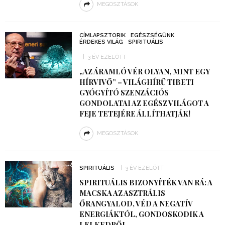
MEGOSZTÁSOK
CÍMLAPSZTORIK
EGÉSZSÉGÜNK
ÉRDEKES VILÁG
SPIRITUÁLIS
3 ÉV EZELŐTT
„AZ ÁRAMLÓ VÉR OLYAN, MINT EGY
HÍRVIVŐ” – VILÁGHÍRŰ TIBETI
GYÓGYÍTÓ SZENZÁCIÓS
GONDOLATAI AZ EGÉSZ VILÁGOT A
FEJE TETEJÉRE ÁLLÍTHATJÁK!
MEGOSZTÁSOK
SPIRITUÁLIS
3 ÉV EZELŐTT
SPIRITUÁLIS BIZONYÍTÉK VAN RÁ: A
MACSKA AZ ASZTRÁLIS
ŐRANGYALOD, VÉD A NEGATÍV
ENERGIÁKTÓL, GONDOSKODIK A
LELKEDRŐL