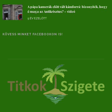
A pápa kamerák előtt vált kámforrá: bizonyíték, hogy
ő maga az Antikrisztus? – videó
5 ÉV EZELŐTT
KÖVESS MINKET FACEBOOKON IS!