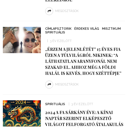
MEGOSZTÁSOK
CÍMLAPSZTORIK
ÉRDEKES VILÁG
MISZTIKUM
SPIRITUÁLIS
3 ÉV EZELŐTT
„ÉRZEM A JELENLÉTÉT” 15 ÉVES FIA
ÜZEN A TÚLVILÁGRÓL NIKINEK: “A
LÁTHATATLAN ARANYFONÁL NEM
SZAKAD EL. AHHOZ MÉG A FÖLDI
HALÁL IS KEVÉS, HOGY SZÉTTÉPJE”
MEGOSZTÁSOK
SPIRITUÁLIS
3 ÉV EZELŐTT
2024 A FA SÁRKÁNY ÉVE: A KÍNAI
NAPTÁR SZERINT ELKÉPESZTŐ
VILÁGOT FELFORGATÓ ÁTALAKULÁS