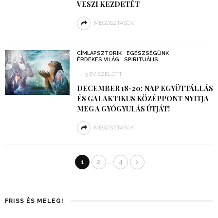
VESZI KEZDETÉT
MEGOSZTÁSOK
CÍMLAPSZTORIK
EGÉSZSÉGÜNK
ÉRDEKES VILÁG
SPIRITUÁLIS
3 ÉV EZELŐTT
DECEMBER 18-20: NAP EGYÜTTÁLLÁS
ÉS GALAKTIKUS KÖZÉPPONT NYITJA
MEG A GYÓGYULÁS ÚTJÁT!
MEGOSZTÁSOK
…
1
2
4
FRISS ÉS MELEG!