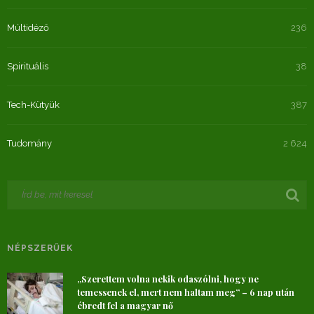
Múltidéző
236
Spirituális
38
Tech-Kütyük
387
Tudomány
2 624
NÉPSZERŰEK
„Szerettem volna nekik odaszólni, hogy ne
temessenek el, mert nem haltam meg” – 6 nap után
ébredt fel a magyar nő