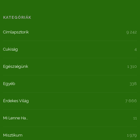
KATEGÓRIÁK
Címlapsztorik
9 242
Cukiság
4
Egészségünk
1 310
Egyéb
338
Érdekes Világ
7 666
Mi Lenne Ha…
11
Misztikum
1 979