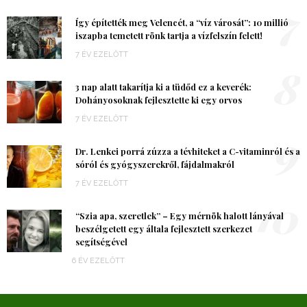
7
Így építették meg Velencét, a “víz városát”: 10 millió
iszapba temetett rönk tartja a vízfelszín felett!
7 ÉV EZELŐTT
8
3 nap alatt takarítja ki a tüdőd ez a keverék:
Dohányosoknak fejlesztette ki egy orvos
7 ÉV EZELŐTT
9
Dr. Lenkei porrá zúzza a tévhiteket a C-vitaminról és a
sóról és gyógyszerekről, fájdalmakról
7 ÉV EZELŐTT
10
“Szia apa, szeretlek” – Egy mérnök halott lányával
beszélgetett egy általa fejlesztett szerkezet
segítségével
6 ÉV EZELŐTT