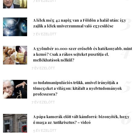
7 ÉV EZELŐTT
3
A lélek még 42 napig van a Földön a halál után: így
zajlik a lélek univerzummal való egyesülése
7 ÉV EZELŐTT
4
A gyömbér 10.000-szer erősebb és hatékonyabb, mint
a kemó? Csak a rákos sejteket pusztítja el,
mellékhatások nélkül?
7 ÉV EZELŐTT
5
10 tudatmanipulációs trükk, amivel irányítják a
tömegeket a világon: kitálalt a nyelvtudományok
professzora?
7 ÉV EZELŐTT
6
A pápa kamerák előtt vált kámforrá: bizonyíték, hogy
ő maga az Antikrisztus? – videó
5 ÉV EZELŐTT