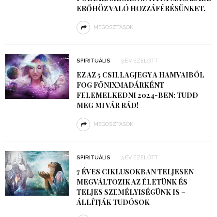
ERŐHÖZ VALÓ HOZZÁFÉRÉSÜNKET.
MEGOSZTÁSOK
SPIRITUÁLIS
3 ÉV EZELŐTT
EZ AZ 5 CSILLAGJEGY A HAMVAIBÓL
FOG FŐNIXMADÁRKÉNT
FELEMELKEDNI 2024-BEN: TUDD
MEG MI VÁR RÁD!
MEGOSZTÁSOK
SPIRITUÁLIS
3 ÉV EZELŐTT
7 ÉVES CIKLUSOKBAN TELJESEN
MEGVÁLTOZIK AZ ÉLETÜNK ÉS
TELJES SZEMÉLYISÉGÜNK IS –
ÁLLÍTJÁK TUDÓSOK