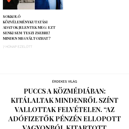
SOKKOLÓ
KÖZVÉLEMÉNYKUTATÁSI
ADATOK JELENTEK MEG: EZT
SENKI SEM TESZI ZSEBRE!
MINDEN MEGVÁLTOZHAT?
7 HÓNAP EZELŐTT
ÉRDEKES VILÁG
PUCCS A KÖZMÉDIÁBAN:
KITÁLALTAK MINDENRŐL SZÍNT
VALLOTTAK FELVÉTELEN. “AZ
ADÓFIZETŐK PÉNZÉN ELLOPOTT
VAGYONBÓL KITARTOTT