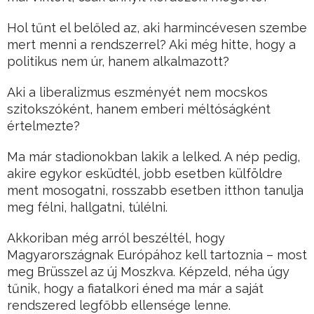
Hol tűnt el belőled az, aki harmincévesen szembe
mert menni a rendszerrel? Aki még hitte, hogy a
politikus nem úr, hanem alkalmazott?
Aki a liberalizmus eszményét nem mocskos
szitokszóként, hanem emberi méltóságként
értelmezte?
Ma már stadionokban lakik a lelked. A nép pedig,
akire egykor esküdtél, jobb esetben külföldre
ment mosogatni, rosszabb esetben itthon tanulja
meg félni, hallgatni, túlélni.
Akkoriban még arról beszéltél, hogy
Magyarországnak Európához kell tartoznia – most
meg Brüsszel az új Moszkva. Képzeld, néha úgy
tűnik, hogy a fiatalkori éned ma már a saját
rendszered legfőbb ellensége lenne.