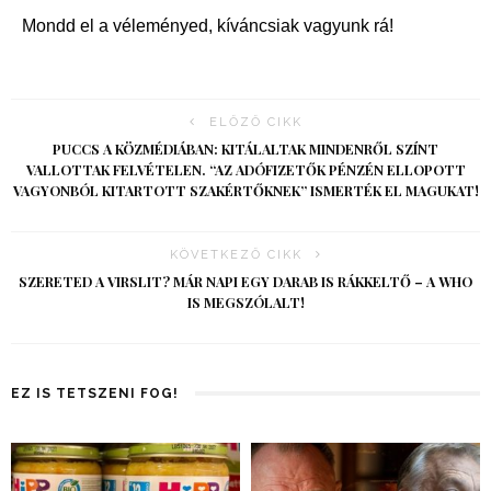
Mondd el a véleményed, kíváncsiak vagyunk rá!
ELŐZŐ CIKK
PUCCS A KÖZMÉDIÁBAN: KITÁLALTAK MINDENRŐL SZÍNT
VALLOTTAK FELVÉTELEN. “AZ ADÓFIZETŐK PÉNZÉN ELLOPOTT
VAGYONBÓL KITARTOTT SZAKÉRTŐKNEK” ISMERTÉK EL MAGUKAT!
KÖVETKEZŐ CIKK
SZERETED A VIRSLIT? MÁR NAPI EGY DARAB IS RÁKKELTŐ – A WHO
IS MEGSZÓLALT!
EZ IS TETSZENI FOG!