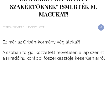
SZAKÉRTŐKNEK” ISMERTÉK EL
MAGUKAT!
TITKOK SZIGETE
1 ÉV EZELŐTT
Ez már az Orbán-kormány végjátéka?!
A szóban forgó, közzétett felvételen a lap szerint
a Híradó.hu korábbi főszerkesztője keserűen arról
beszél a kollégáinak, hogy mennyire
jelentéktelen az általa vezetett Híradó.hu a
képességes újságírók hiánya miatt.
Bár a lap nem nevezte meg a korábbi
főszerkesztőt, a Kontroll által megadott
időpontban Szalai Szabolcs töltötte be ezt a
pozíciót, és az ő hangja hallatszik a felvételen.