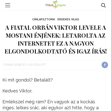
CÍMLAPSZTORIK
ÉRDEKES VILÁG
A FIATAL ORBÁN VIKTOR LEVELE A
MOSTANI ÉNJÉNEK: LETAROLTA AZ
INTERNETET EZ A NAGYON
ELGONDOLKODTATÓ ÉS IGAZ ÍRÁS!
TITKOK SZIGETE
1 ÉV EZELŐTT
Ki mit gondol? Betalált?
Kedves Viktor,
Emlékszel még rám? Én vagyok az a kockás
inges, lelkes srác, aki egykor azt hitte, hogy a