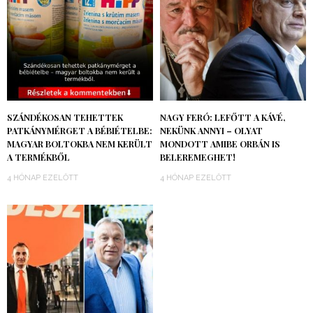
SZÁNDÉKOSAN TEHETTEK
NAGY FERÓ: LEFŐTT A KÁVÉ,
PATKÁNYMÉRGET A BÉBIÉTELBE:
NEKÜNK ANNYI – OLYAT
MAGYAR BOLTOKBA NEM KERÜLT
MONDOTT AMIBE ORBÁN IS
A TERMÉKBŐL
BELEREMEGHET!
4 HÓNAP EZELŐTT
4 HÓNAP EZELŐTT