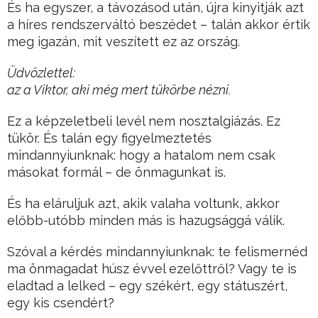
És ha egyszer, a távozásod után, újra kinyitják azt
a híres rendszerváltó beszédet – talán akkor értik
meg igazán, mit veszített ez az ország.
Üdvözlettel:
az a Viktor, aki még mert tükörbe nézni.
Ez a képzeletbeli levél nem nosztalgiázás. Ez
tükör. És talán egy figyelmeztetés
mindannyiunknak: hogy a hatalom nem csak
másokat formál – de önmagunkat is.
És ha eláruljuk azt, akik valaha voltunk, akkor
előbb-utóbb minden más is hazugsággá válik.
Szóval a kérdés mindannyiunknak: te felismernéd
ma önmagadat húsz évvel ezelőttről? Vagy te is
eladtad a lelked – egy székért, egy státuszért,
egy kis csendért?