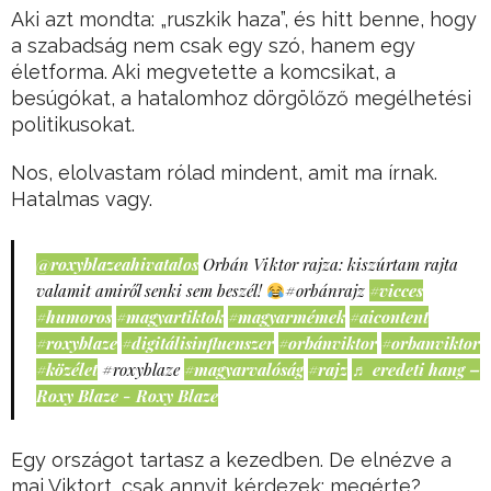
Aki azt mondta: „ruszkik haza”, és hitt benne, hogy
a szabadság nem csak egy szó, hanem egy
életforma. Aki megvetette a komcsikat, a
besúgókat, a hatalomhoz dörgölőző megélhetési
politikusokat.
Nos, elolvastam rólad mindent, amit ma írnak.
Hatalmas vagy.
@roxyblazeahivatalos
Orbán Viktor rajza: kiszúrtam rajta
valamit amiről senki sem beszél!
#orbánrajz
#vicces
#humoros
#magyartiktok
#magyarmémek
#aicontent
#roxyblaze
#digitálisinfluenszer
#orbánviktor
#orbanviktor
#közélet
#roxyblaze
#magyarvalóság
#rajz
♬ eredeti hang –
Roxy Blaze - Roxy Blaze
Egy országot tartasz a kezedben. De elnézve a
mai Viktort, csak annyit kérdezek: megérte?