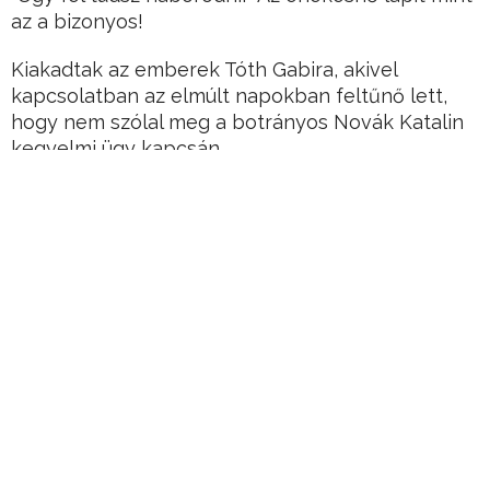
az a bizonyos!
Kiakadtak az emberek Tóth Gabira, akivel
kapcsolatban az elmúlt napokban feltűnő lett,
hogy nem szólal meg a botrányos Novák Katalin
kegyelmi ügy kapcsán.
Holott máskor mindenféle témával kapcsolatban
olthatatlan vágyat érez ahhoz, hogy
megszólaljon.
Hirdetés