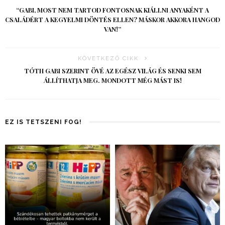
“GABI, MOST NEM TARTOD FONTOSNAK KIÁLLNI ANYAKÉNT A
CSALÁDÉRT A KEGYELMI DÖNTÉS ELLEN? MÁSKOR AKKORA HANGOD
VAN!”
KÖVETKEZŐ CIKK
TÓTH GABI SZERINT ÖVÉ AZ EGÉSZ VILÁG ÉS SENKI SEM
ÁLLÍTHATJA MEG. MONDOTT MÉG MÁST IS!
EZ IS TETSZENI FOG!