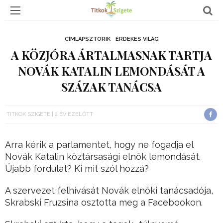
CÍMLAPSZTORIK
ÉRDEKES VILÁG
A KÖZJÓRA ÁRTALMASNAK TARTJA
NOVÁK KATALIN LEMONDÁSÁT A
SZÁZAK TANÁCSA
TITKOK SZIGETE
2 ÉV EZELŐTT
Arra kérik a parlamentet, hogy ne fogadja el
Novák Katalin köztársasági elnök lemondását.
Újabb fordulat? Ki mit szól hozzá?
A szervezet felhívását Novák elnöki tanácsadója,
Skrabski Fruzsina osztotta meg a Facebookon.