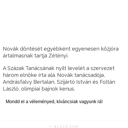
Novák döntését egyébként egyenesen közjóra
ártalmasnak tartja Zétényi.
A Százak Tanácsának nyílt levelét a szervezet
három elnöke írta alá. Novák tanácsadója,
Andrásfalvy Bertalan, Szijártó István és Foltán
László, olimpiai bajnok kenus.
Mondd el a véleményed, kíváncsiak vagyunk rá!
ELŐZŐ CIKK