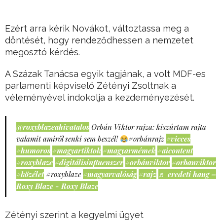
Ezért arra kérik Novákot, változtassa meg a
döntését, hogy rendeződhessen a nemzetet
megosztó kérdés.
A Százak Tanácsa egyik tagjának, a volt MDF-es
parlamenti képviselő Zétényi Zsoltnak a
véleményével indokolja a kezdeményezését.
@roxyblazeahivatalos
Orbán Viktor rajza: kiszúrtam rajta
valamit amiről senki sem beszél!
#orbánrajz
#vicces
#humoros
#magyartiktok
#magyarmémek
#aicontent
#roxyblaze
#digitálisinfluenszer
#orbánviktor
#orbanviktor
#közélet
#roxyblaze
#magyarvalóság
#rajz
♬ eredeti hang –
Roxy Blaze - Roxy Blaze
Zétényi szerint a kegyelmi ügyet