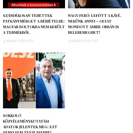
SZÁNDÉKOSAN TEHETTEK
NAGY FERÓ: LEFŐTT A KÁVÉ,
PATKÁNYMÉRGET A BÉBIÉTELBE:
NEKÜNK ANNYI – OLYAT
MAGYAR BOLTOKBA NEM KERÜLT
MONDOTT AMIBE ORBÁN IS
A TERMÉKBŐL
BELEREMEGHET!
4 HÓNAP EZELŐTT
4 HÓNAP EZELŐTT
SOKKOLÓ
KÖZVÉLEMÉNYKUTATÁSI
ADATOK JELENTEK MEG: EZT
SENKI SEM TESZI ZSEBRE!