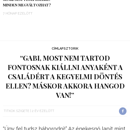
MINDEN MEGVÁLTOZHAT?
7 HÓNAP EZELŐTT
CÍMLAPSZTORIK
“GABI, MOST NEM TARTOD
FONTOSNAK KIÁLLNI ANYAKÉNT A
CSALÁDÉRT A KEGYELMI DÖNTÉS
ELLEN? MÁSKOR AKKORA HANGOD
VAN!”
TITKOK SZIGETE
2 ÉV EZELŐTT
“Úgy fel tudsz háborodni!” Az énekesnő lapít mint