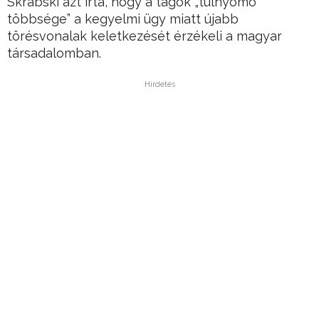
Skrabski azt írta, hogy a tagok „túlnyomó
többsége” a kegyelmi ügy miatt újabb
törésvonalak keletkezését érzékeli a magyar
társadalomban.
Hirdetés