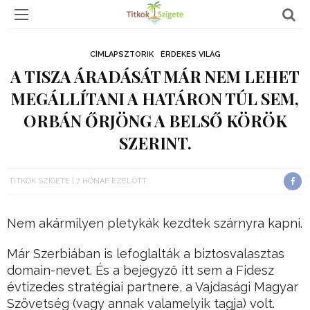
CÍMLAPSZTORIK
ÉRDEKES VILÁG
A TISZA ÁRADÁSÁT MÁR NEM LEHET
MEGÁLLÍTANI A HATÁRON TÚL SEM,
ORBÁN ŐRJÖNG A BELSŐ KÖRÖK
SZERINT.
TITKOK SZIGETE
7 HÓNAP EZELŐTT
Nem akármilyen pletykák kezdtek szárnyra kapni.
Már Szerbiában is lefoglalták a biztosvalasztas
domain-nevet. És a bejegyző itt sem a Fidesz
évtizedes stratégiai partnere, a Vajdasági Magyar
Szövetség (vagy annak valamelyik tagja) volt.