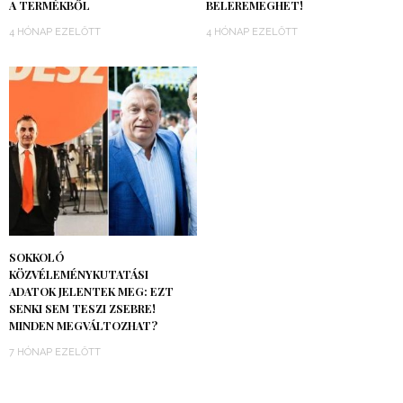
A TERMÉKBŐL
BELEREMEGHET!
4 HÓNAP EZELŐTT
4 HÓNAP EZELŐTT
SOKKOLÓ
KÖZVÉLEMÉNYKUTATÁSI
ADATOK JELENTEK MEG: EZT
SENKI SEM TESZI ZSEBRE!
MINDEN MEGVÁLTOZHAT?
7 HÓNAP EZELŐTT