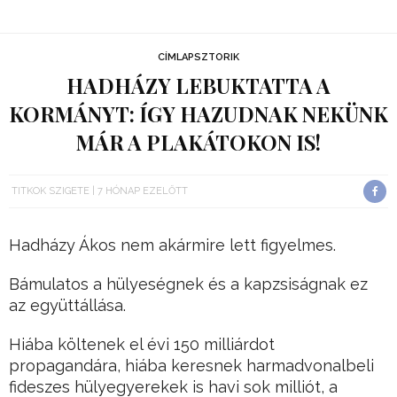
CÍMLAPSZTORIK
HADHÁZY LEBUKTATTA A
KORMÁNYT: ÍGY HAZUDNAK NEKÜNK
MÁR A PLAKÁTOKON IS!
TITKOK SZIGETE
7 HÓNAP EZELŐTT
Hadházy Ákos nem akármire lett figyelmes.
Bámulatos a hülyeségnek és a kapzsiságnak ez
az együttállása.
Hiába költenek el évi 150 milliárdot
propagandára, hiába keresnek harmadvonalbeli
fideszes hülyegyerekek is havi sok milliót, a