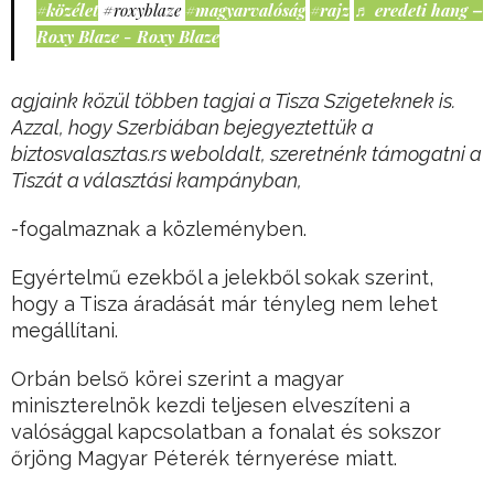
#közélet
#roxyblaze
#magyarvalóság
#rajz
♬ eredeti hang –
Roxy Blaze - Roxy Blaze
agjaink közül többen tagjai a Tisza Szigeteknek is.
Azzal, hogy Szerbiában bejegyeztettük a
biztosvalasztas.rs weboldalt, szeretnénk támogatni a
Tiszát a választási kampányban,
-fogalmaznak a közleményben.
Egyértelmű ezekből a jelekből sokak szerint,
hogy a Tisza áradását már tényleg nem lehet
megállítani.
Orbán belső körei szerint a magyar
miniszterelnök kezdi teljesen elveszíteni a
valósággal kapcsolatban a fonalat és sokszor
őrjöng Magyar Péterék térnyerése miatt.