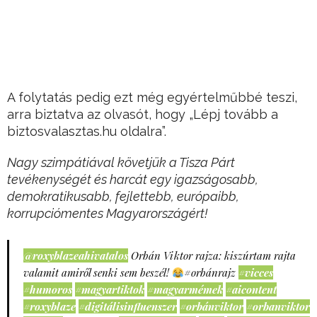
A folytatás pedig ezt még egyértelműbbé teszi,
arra biztatva az olvasót, hogy „Lépj tovább a
biztosvalasztas.hu oldalra”.
Nagy szimpátiával követjük a Tisza Párt
tevékenységét és harcát egy igazságosabb,
demokratikusabb, fejlettebb, európaibb,
korrupciómentes Magyarországért!
@roxyblazeahivatalos
Orbán Viktor rajza: kiszúrtam rajta
valamit amiről senki sem beszél!
#orbánrajz
#vicces
#humoros
#magyartiktok
#magyarmémek
#aicontent
#roxyblaze
#digitálisinfluenszer
#orbánviktor
#orbanviktor