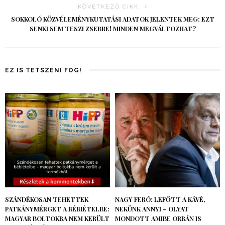
KÖVETKEZŐ CIKK
SOKKOLÓ KÖZVÉLEMÉNYKUTATÁSI ADATOK JELENTEK MEG: EZT
SENKI SEM TESZI ZSEBRE! MINDEN MEGVÁLTOZHAT?
EZ IS TETSZENI FOG!
SZÁNDÉKOSAN TEHETTEK
NAGY FERÓ: LEFŐTT A KÁVÉ,
PATKÁNYMÉRGET A BÉBIÉTELBE:
NEKÜNK ANNYI – OLYAT
MAGYAR BOLTOKBA NEM KERÜLT
MONDOTT AMIBE ORBÁN IS