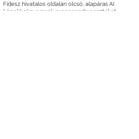
Fidesz hivatalos oldalán olcsó, alapáras AI
képekkel nyomnak propaganda posztokat…
Hirdetés