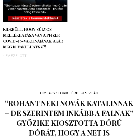
KIDERÜLT, HOGY SÚLYOS
MELLÉKHATÁSA VAN A PFIZER
COVID–19-VAKCINÁJÁNAK, AKÁR
MEG IS VAKULHATSZ?!
1 ÉV EZELŐTT
CÍMLAPSZTORIK
ÉRDEKES VILÁG
“ROHANT NEKI NOVÁK KATALINNAK
– DE SZERINTEM INKÁBB A FALNAK”
GYŐZIKE KIOSZTOTTA DÓRÚ
DÓRÁT, HOGY A NET IS