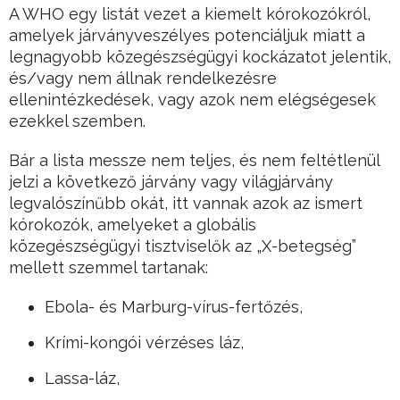
A WHO egy listát vezet a kiemelt kórokozókról,
amelyek járványveszélyes potenciáljuk miatt a
legnagyobb közegészségügyi kockázatot jelentik,
és/vagy nem állnak rendelkezésre
ellenintézkedések, vagy azok nem elégségesek
ezekkel szemben.
Bár a lista messze nem teljes, és nem feltétlenül
jelzi a következő járvány vagy világjárvány
legvalószínűbb okát, itt vannak azok az ismert
kórokozók, amelyeket a globális
közegészségügyi tisztviselők az „X-betegség”
mellett szemmel tartanak:
Ebola- és Marburg-vírus-fertőzés,
Krími-kongói vérzéses láz,
Lassa-láz,