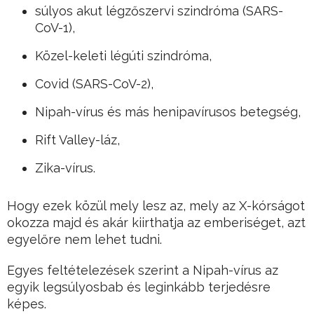
súlyos akut légzőszervi szindróma (SARS-
CoV-1),
Közel-keleti légúti szindróma,
Covid (SARS-CoV-2),
Nipah-vírus és más henipavírusos betegség,
Rift Valley-láz,
Zika-vírus.
Hogy ezek közül mely lesz az, mely az X-kórságot
okozza majd és akár kiirthatja az emberiséget, azt
egyelőre nem lehet tudni.
Egyes feltételezések szerint a Nipah-vírus az
egyik legsúlyosbab és leginkább terjedésre
képes.