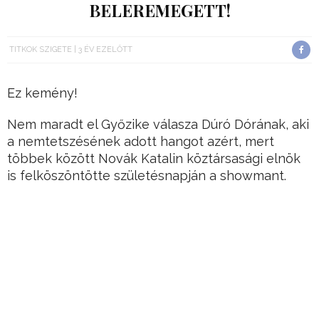
BELEREMEGETT!
TITKOK SZIGETE
3 ÉV EZELŐTT
Ez kemény!
Nem maradt el Győzike válasza Dúró Dórának, aki
a nemtetszésének adott hangot azért, mert
többek között Novák Katalin köztársasági elnök
is felköszöntötte születésnapján a showmant.
A képviselő asszony ebben az írásában
rámutatott, hogy a politikában minden
cselekedetnek oka és szimbolikus üzenete van,
majd megpróbálta megfejteni Győzike
felköszöntésének üzenetét:
Hirdetés