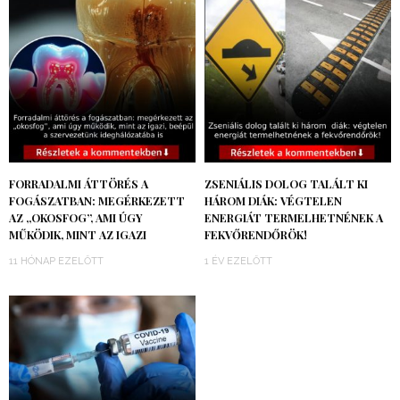
FORRADALMI ÁTTÖRÉS A
ZSENIÁLIS DOLOG TALÁLT KI
FOGÁSZATBAN: MEGÉRKEZETT
HÁROM DIÁK: VÉGTELEN
AZ „OKOSFOG”, AMI ÚGY
ENERGIÁT TERMELHETNÉNEK A
MŰKÖDIK, MINT AZ IGAZI
FEKVŐRENDŐRÖK!
11 HÓNAP EZELŐTT
1 ÉV EZELŐTT