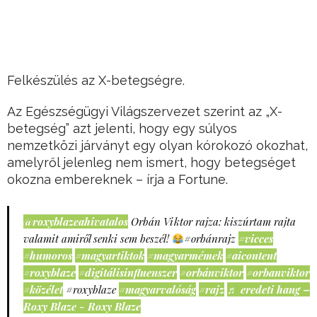
Felkészülés az X-betegségre.
Az Egészségügyi Világszervezet szerint az „X-
betegség” azt jelenti, hogy egy súlyos
nemzetközi járványt egy olyan kórokozó okozhat,
amelyről jelenleg nem ismert, hogy betegséget
okozna embereknek – írja a Fortune.
@roxyblazeahivatalos
Orbán Viktor rajza: kiszúrtam rajta
valamit amiről senki sem beszél!
#orbánrajz
#vicces
#humoros
#magyartiktok
#magyarmémek
#aicontent
#roxyblaze
#digitálisinfluenszer
#orbánviktor
#orbanviktor
#közélet
#roxyblaze
#magyarvalóság
#rajz
♬ eredeti hang –
Roxy Blaze - Roxy Blaze