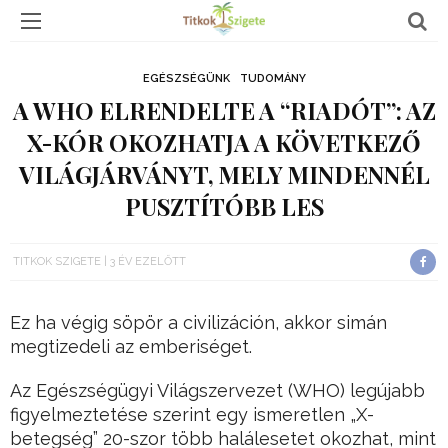
EGÉSZSÉGÜNK
TUDOMÁNY
A WHO ELRENDELTE A “RIADÓT”: AZ
X-KÓR OKOZHATJA A KÖVETKEZŐ
VILÁGJÁRVÁNYT, MELY MINDENNÉL
PUSZTÍTÓBB LES
TITKOK SZIGETE
3 ÉV EZELŐTT
Ez ha végig söpör a civilizáción, akkor simán
megtizedeli az emberiséget.
Az Egészségügyi Világszervezet (WHO) legújabb
figyelmeztetése szerint egy ismeretlen „X-
betegség” 20-szor több halálesetet okozhat, mint