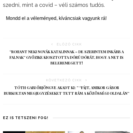
szedni, mint a covid – véli számos tudós.
Mondd el a véleményed, kíváncsiak vagyunk rá!
ELŐZŐ CIKK
“ROHANT NEKI NOVÁK KATALINNAK – DE SZERINTEM INKÁBB A
FALNAK” GYŐZIKE KIOSZTOTTA DÓRÚ DÓRÁT, HOGY A NET IS
BELEREMEGETT!
KÖVETKEZŐ CIKK
TÓTH GABI ŐRJÖNGVE AKADT KI: ” “FÁJT, AMIKOR GÁBOR
BURKOLTAN MEGJEGYZÉSEKET TETT RÁM A KÖZÖSSÉGI OLDALÁN”
EZ IS TETSZENI FOG!