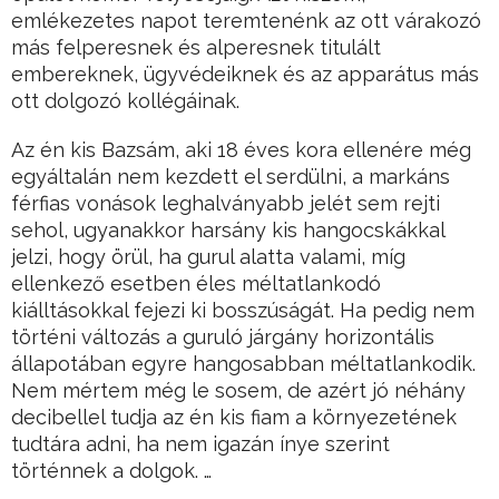
emlékezetes napot teremtenénk az ott várakozó
más felperesnek és alperesnek titulált
embereknek, ügyvédeiknek és az apparátus más
ott dolgozó kollégáinak.
Az én kis Bazsám, aki 18 éves kora ellenére még
egyáltalán nem kezdett el serdülni, a markáns
férfias vonások leghalványabb jelét sem rejti
sehol, ugyanakkor harsány kis hangocskákkal
jelzi, hogy örül, ha gurul alatta valami, míg
ellenkező esetben éles méltatlankodó
kiálltásokkal fejezi ki bosszúságát. Ha pedig nem
történi változás a guruló járgány horizontális
állapotában egyre hangosabban méltatlankodik.
Nem mértem még le sosem, de azért jó néhány
decibellel tudja az én kis fiam a környezetének
tudtára adni, ha nem igazán ínye szerint
történnek a dolgok. …