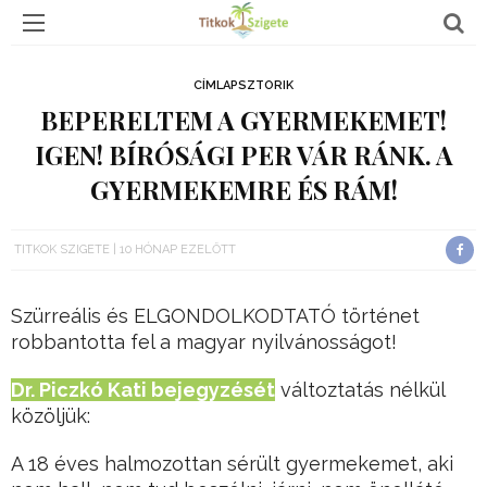
CÍMLAPSZTORIK
BEPERELTEM A GYERMEKEMET!
IGEN! BÍRÓSÁGI PER VÁR RÁNK. A
GYERMEKEMRE ÉS RÁM!
TITKOK SZIGETE
10 HÓNAP EZELŐTT
Szürreális és ELGONDOLKODTATÓ történet
robbantotta fel a magyar nyilvánosságot!
Dr. Piczkó Kati bejegyzését
változtatás nélkül
közöljük:
A 18 éves halmozottan sérült gyermekemet, aki