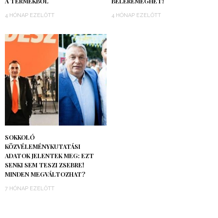
A TERMÉKBŐL
BELEREMEGHET!
4 HÓNAP EZELŐTT
4 HÓNAP EZELŐTT
SOKKOLÓ
KÖZVÉLEMÉNYKUTATÁSI
ADATOK JELENTEK MEG: EZT
SENKI SEM TESZI ZSEBRE!
MINDEN MEGVÁLTOZHAT?
7 HÓNAP EZELŐTT