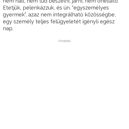
nem hall, nem tud beszélni, járni, nem önellátó.
Etetjük, pelenkázzuk, és ún. “egyszemélyes
gyermek”, azaz nem integrálható közösségbe,
egy személy teljes felügyeletét igényli egész
nap.
Hirdetés