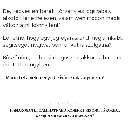
De, kedves emberek, törvény és jogszabály
alkotók lehetne ezen, valamilyen módon mégis
változtatni, könnyíteni?
Lehetne, hogy egy jog-eljárásrend mégis inkább
segítséget nyújtva, bennünket is szolgálna?
Köszönöm, ha bárki megosztja, akkor is, ha nem
érintett az ügyben…
Mondd el a véleményed, kíváncsiak vagyunk rá!
ELŐZŐ CIKK
HAMAROSAN ELŐÁLLHATNAK A KONKRÉT BIZONYÍTÉKOKKAL
SEMJÉN VADÁSZHÁZA KAPCSÁN?