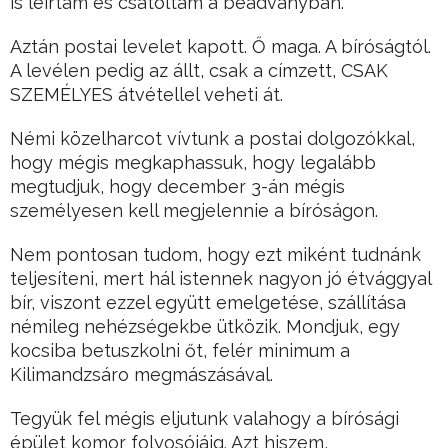
is leírtam és csatoltam a beadványban.
Aztán postai levelet kapott. Ő maga. A bíróságtól.
A levélen pedig az állt, csak a címzett, CSAK
SZEMÉLYES átvétellel veheti át.
Némi közelharcot vívtunk a postai dolgozókkal,
hogy mégis megkaphassuk, hogy legalább
megtudjuk, hogy december 3-án mégis
személyesen kell megjelennie a bíróságon.
Nem pontosan tudom, hogy ezt miként tudnánk
teljesíteni, mert hál istennek nagyon jó étvággyal
bír, viszont ezzel együtt emelgetése, szállítása
némileg nehézségekbe ütközik. Mondjuk, egy
kocsiba betuszkolni őt, felér minimum a
Kilimandzsáro megmászásával.
Tegyük fel mégis eljutunk valahogy a bírósági
épület komor folyosójáig. Azt hiszem,