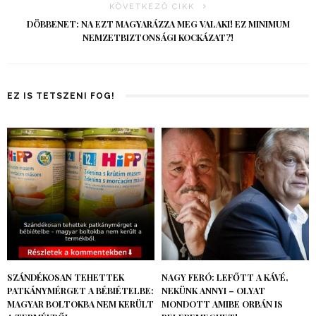
KÖVETKEZŐ CIKK
DÖBBENET: NA EZT MAGYARÁZZA MEG VALAKI! EZ MINIMUM
NEMZETBIZTONSÁGI KOCKÁZAT?!
EZ IS TETSZENI FOG!
SZÁNDÉKOSAN TEHETTEK
NAGY FERÓ: LEFŐTT A KÁVÉ,
PATKÁNYMÉRGET A BÉBIÉTELBE:
NEKÜNK ANNYI – OLYAT
MAGYAR BOLTOKBA NEM KERÜLT
MONDOTT AMIBE ORBÁN IS