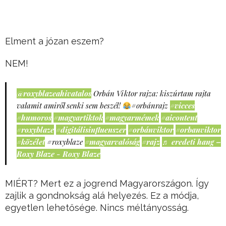
Elment a józan eszem?
NEM!
@roxyblazeahivatalos
Orbán Viktor rajza: kiszúrtam rajta
valamit amiről senki sem beszél!
#orbánrajz
#vicces
#humoros
#magyartiktok
#magyarmémek
#aicontent
#roxyblaze
#digitálisinfluenszer
#orbánviktor
#orbanviktor
#közélet
#roxyblaze
#magyarvalóság
#rajz
♬ eredeti hang –
Roxy Blaze - Roxy Blaze
MIÉRT? Mert ez a jogrend Magyarországon. Így
zajlik a gondnokság alá helyezés. Ez a módja,
egyetlen lehetősége. Nincs méltányosság.