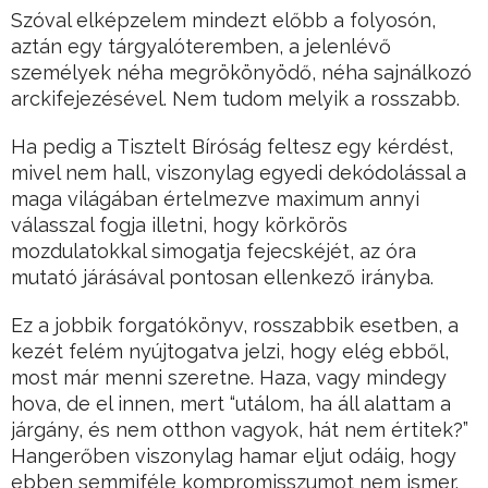
Szóval elképzelem mindezt előbb a folyosón,
aztán egy tárgyalóteremben, a jelenlévő
személyek néha megrökönyödő, néha sajnálkozó
arckifejezésével. Nem tudom melyik a rosszabb.
Ha pedig a Tisztelt Bíróság feltesz egy kérdést,
mivel nem hall, viszonylag egyedi dekódolással a
maga világában értelmezve maximum annyi
válasszal fogja illetni, hogy körkörös
mozdulatokkal simogatja fejecskéjét, az óra
mutató járásával pontosan ellenkező irányba.
Ez a jobbik forgatókönyv, rosszabbik esetben, a
kezét felém nyújtogatva jelzi, hogy elég ebből,
most már menni szeretne. Haza, vagy mindegy
hova, de el innen, mert “utálom, ha áll alattam a
járgány, és nem otthon vagyok, hát nem értitek?”
Hangerőben viszonylag hamar eljut odáig, hogy
ebben semmiféle kompromisszumot nem ismer.