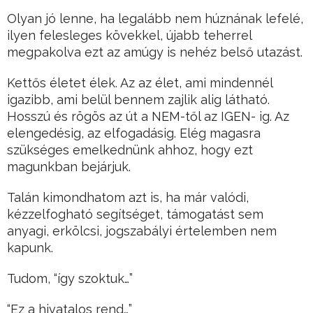
Olyan jó lenne, ha legalább nem húznának lefelé,
ilyen felesleges kövekkel, újabb teherrel
megpakolva ezt az amúgy is nehéz belső utazást.
Kettős életet élek. Az az élet, ami mindennél
igazibb, ami belül bennem zajlik alig látható.
Hosszú és rögös az út a NEM-től az IGEN- ig. Az
elengedésig, az elfogadásig. Elég magasra
szükséges emelkednünk ahhoz, hogy ezt
magunkban bejárjuk.
Talán kimondhatom azt is, ha már valódi,
kézzelfogható segítséget, támogatást sem
anyagi, erkölcsi, jogszabályi értelemben nem
kapunk.
Tudom, “így szoktuk…”
“Ez a hivatalos rend…”