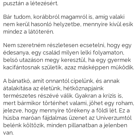
pusztán a létezésért.
Bár tudom, korábbról magamról is, amíg valaki
nem kerül hasonló helyzetbe, mennyire kívül esik
mindez a látóterén.
Nem szeretném részletesen ecsetelni, hogy egy
édesanya, egy család milyen lelki folyamaton,
belső utazáson megy keresztül, ha egy gyermek
kacifántosnak születik, azaz másképpen működik.
A bánatkő, amit onnantól cipelünk, és annak
átalakítása az életünk, hétköznapjaink
természetes részévé válik. Gyakran a krízis is,
mert bármikor történhet valami, jöhet egy roham,
jelezve, hogy mennyire törékeny a földi lét. Ez a
húsba maróan fájdalmas üzenet az Univerzumtól
belénk költözik, minden pillanatban a jelenben
van.