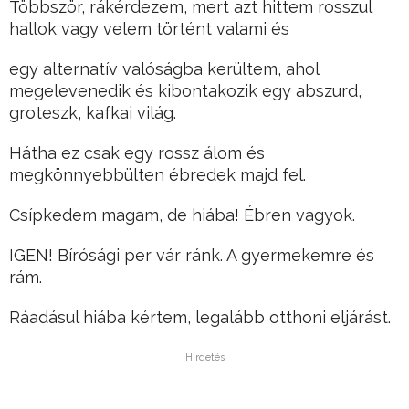
Többször, rákérdezem, mert azt hittem rosszul
hallok vagy velem történt valami és
egy alternatív valóságba kerültem, ahol
megelevenedik és kibontakozik egy abszurd,
groteszk, kafkai világ.
Hátha ez csak egy rossz álom és
megkönnyebbülten ébredek majd fel.
Csípkedem magam, de hiába! Ébren vagyok.
IGEN! Bírósági per vár ránk. A gyermekemre és
rám.
Ráadásul hiába kértem, legalább otthoni eljárást.
Hirdetés