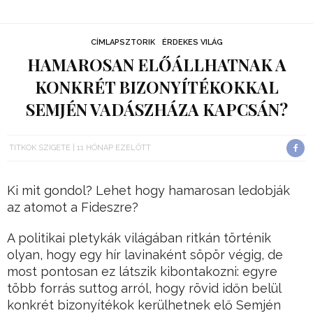
CÍMLAPSZTORIK
ÉRDEKES VILÁG
HAMAROSAN ELŐÁLLHATNAK A
KONKRÉT BIZONYÍTÉKOKKAL
SEMJÉN VADÁSZHÁZA KAPCSÁN?
TITKOK SZIGETE
11 HÓNAP EZELŐTT
Ki mit gondol? Lehet hogy hamarosan ledobják
az atomot a Fideszre?
A politikai pletykák világában ritkán történik
olyan, hogy egy hír lavinaként söpör végig, de
most pontosan ez látszik kibontakozni: egyre
több forrás suttog arról, hogy rövid időn belül
konkrét bizonyítékok kerülhetnek elő Semjén