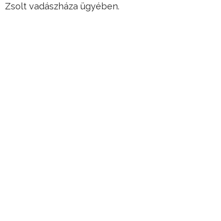
Zsolt vadászháza ügyében.
A kérdés adott: vajon valóban készül valaki
ledobni az „atombombát” a kormányra?
Hirdetés