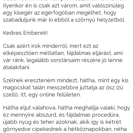
Ilyenkor én is csak azt várom, amit valószínűleg
egy kisegér az egérfogóban megélhet, hogy
szabaduljunk már ki ebből a szörnyű helyzetből.
Kedves Emberek!
Csak azért írok minderről, mert ezt az
elképesztően méltatlan, fájdalmas eljárást, ami
vár ránk, legalább sorstársaim részére jó lenne
átalakítani.
Szélnek ereszteném mindezt, hátha… mint egy kis
magocskát talán messzebbre juttatja az ősz ízű
szellő, itt, egy online felületen.
Hátha eljut valahova, hátha meghallja valaki, hogy
ez mennyire abszurd, és fájdalmas procedúra,
újabb nyűg és teher azoknak, akik így is kétrét
görnyedve cipekednek a hétköznapokban, néha