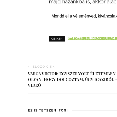
majd hazánkba is, akkor ala
Mondd el a véleményed, kíváncsiak
ETTŐZÉS
HARMADIK HULLÁM
CÍMKÉK
ELŐZŐ CIKK
VARGA VIKTOR: EGYSZER VOLT ÉLETEMBEN
OLYAN, HOGY DOLGOZTAM, ÚGY IGAZIBÓL 
VIDEÓ
EZ IS TETSZENI FOG!