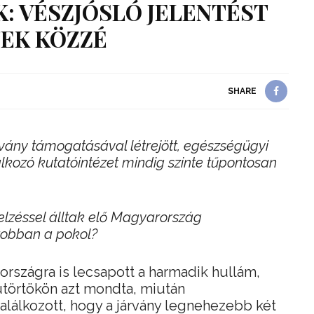
 VÉSZJÓSLÓ JELENTÉST
EK KÖZZÉ
SHARE
tvány támogatásával létrejött, egészségügyi
lkozó kutatóintézet mindig szinte tűpontosan
lzéssel álltak elő Magyarország
robban a pokol?
rszágra is lecsapott a harmadik hullám,
ütörtökön azt mondta, miután
alálkozott, hogy a járvány legnehezebb két