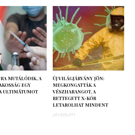
JRA MUTÁLÓDIK, A
ÚJ VILÁGJÁRVÁNY JÖN:
AKOSSÁG EGY
MEGKONGATTÁK A
RA ULTIMÁTUMOT
VÉSZHARANGOT, A
RETTEGETT X-KÓR
LETAROLHAT MINDENT
3 ÉV EZELŐTT