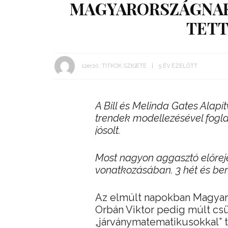
MAGYARORSZÁGNAK:
TETT
szerző:
TITKOK SZIGETE
5 ÉV EZELŐTT
A Bill és Melinda Gates Alapí
trendek modellezésével fogla
jósolt.
Most nagyon aggasztó előreje
vonatkozásában. 3 hét és be
Az elmúlt napokban Magyaro
Orbán Viktor pedig múlt cs
„járványmatematikusokkal” t