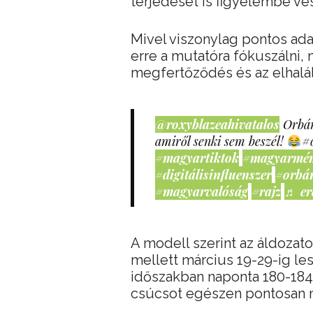
terjedését is figyelembe ves
Mivel viszonylag pontos ad
erre a mutatóra fókuszálni, 
megfertőződés és az elhalálo
@roxyblazeahivatalos
Orbán
amiről senki sem beszél!
#
#magyartiktok
#magyarmé
#digitálisinfluenszer
#orbá
#magyarvalóság
#rajz
♬ er
A modell szerint az áldoza
mellett március 19-29-ig le
időszakban naponta 180-184
csúcsot egészen pontosan má