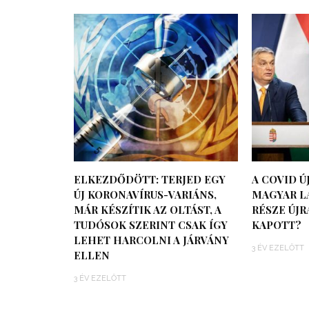
ELKEZDŐDÖTT: TERJED EGY
A COVID Ú
ÚJ KORONAVÍRUS-VARIÁNS,
MAGYAR L
MÁR KÉSZÍTIK AZ OLTÁST, A
RÉSZE ÚJ
TUDÓSOK SZERINT CSAK ÍGY
KAPOTT?
LEHET HARCOLNI A JÁRVÁNY
3 ÉV EZELŐTT
ELLEN
3 ÉV EZELŐTT