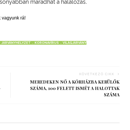
csonyabban maradhat a halálozás.
 vagyunk rá!
JÁRVÁNYHELYZET
KORONAVÍRUS
VILÁGJÁRVÁNY
KÖVETKEZŐ CIKK
MEREDEKEN NŐ A KÓRHÁZBA KERÜLŐK
–
SZÁMA, 100 FELETT ISMÉT A HALOTTAK
SZÁMA