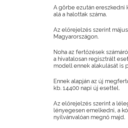
A görbe ezután ereszkedni k
alá a halottak száma.
Az előrejelzés szerint május
Magyarországon.
Noha az fertőzések számáró
a hivatalosan regisztrált es
modell ennek alakulását is 
Ennek alapján az új megfer
kb. 14400 napi új esettel.
Az előrejelzés szerint a lé
lényegesen emelkedni, a kór
nyilvánvalóan megnő majd.