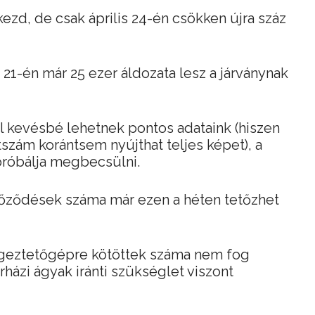
ezd, de csak április 24-én csökken újra száz
 21-én már 25 ezer áldozata lesz a járványnak
l kevésbé lehetnek pontos adataink (hiszen
etszám korántsem nyújthat teljes képet), a
próbálja megbecsülni.
tőződések száma már ezen a héten tetőzhet
legeztetőgépre kötöttek száma nem fog
házi ágyak iránti szükséglet viszont