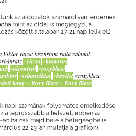
zi.
atunk az áldozatok számáról van, érdemes
noha mint az oldal is megjegyzi, a
zás között általában 17-21 nap telik el.)
 Viktor rajza: kiszúrtam rajta valamit
orbánrajz
#vicces
#humoros
mek
#aicontent
#roxyblaze
nviktor
#orbanviktor
#közélet
#roxyblaze
edeti hang – Roxy Blaze - Roxy Blaze
tok napi számának folyamatos emelkedése
sz a legrosszabb a helyzet, ebben az
-en halnak majd bele a betegségbe (a
rcius 22-23-án mutatja a grafikon).