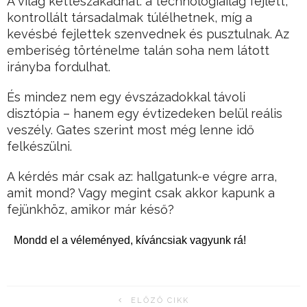
A világ kettészakadhat: a technológiailag fejlett,
kontrollált társadalmak túlélhetnek, míg a
kevésbé fejlettek szenvednek és pusztulnak. Az
emberiség történelme talán soha nem látott
irányba fordulhat.
És mindez nem egy évszázadokkal távoli
disztópia – hanem egy évtizedeken belül reális
veszély. Gates szerint most még lenne idő
felkészülni.
A kérdés már csak az: hallgatunk-e végre arra,
amit mond? Vagy megint csak akkor kapunk a
fejünkhöz, amikor már késő?
Mondd el a véleményed, kíváncsiak vagyunk rá!
ELŐZŐ CIKK