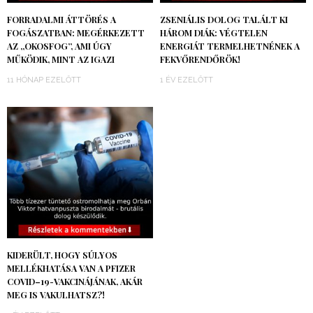
FORRADALMI ÁTTÖRÉS A
ZSENIÁLIS DOLOG TALÁLT KI
FOGÁSZATBAN: MEGÉRKEZETT
HÁROM DIÁK: VÉGTELEN
AZ „OKOSFOG”, AMI ÚGY
ENERGIÁT TERMELHETNÉNEK A
MŰKÖDIK, MINT AZ IGAZI
FEKVŐRENDŐRÖK!
11 HÓNAP EZELŐTT
1 ÉV EZELŐTT
KIDERÜLT, HOGY SÚLYOS
MELLÉKHATÁSA VAN A PFIZER
COVID–19-VAKCINÁJÁNAK, AKÁR
MEG IS VAKULHATSZ?!