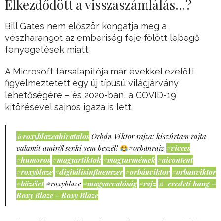
Elkezdődött a visszaszámlálás…?
Bill Gates nem először kongatja meg a
vészharangot az emberiség feje fölött lebegő
fenyegetések miatt.
A Microsoft társalapítója már évekkel ezelőtt
figyelmeztetett egy új típusú világjárvány
lehetőségére – és 2020-ban, a COVID-19
kitörésével sajnos igaza is lett.
@roxyblazeahivatalos
Orbán Viktor rajza: kiszúrtam rajta
valamit amiről senki sem beszél!
#orbánrajz
#vicces
#humoros
#magyartiktok
#magyarmémek
#aicontent
#roxyblaze
#digitálisinfluenszer
#orbánviktor
#orbanviktor
#közélet
#roxyblaze
#magyarvalóság
#rajz
♬ eredeti hang –
Roxy Blaze - Roxy Blaze