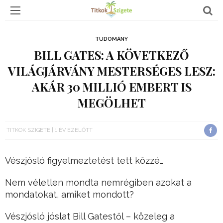
TUDOMÁNY
BILL GATES: A KÖVETKEZŐ
VILÁGJÁRVÁNY MESTERSÉGES LESZ:
AKÁR 30 MILLIÓ EMBERT IS
MEGÖLHET
TITKOK SZIGETE
1 ÉV EZELŐTT
Vészjósló figyelmeztetést tett közzé…
Nem véletlen mondta nemrégiben azokat a
mondatokat, amiket mondott?
Vészjósló jóslat Bill Gatestől – közeleg a