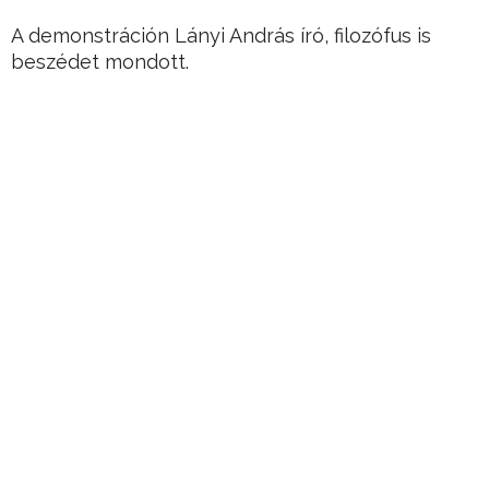
A demonstráción Lányi András író, filozófus is
beszédet mondott.
Hirdetés