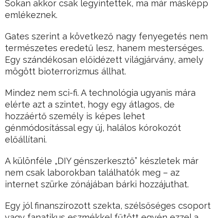
Sokan akkor csak legyintettek, ma már másképp
emlékeznek.
Gates szerint a következő nagy fenyegetés nem
természetes eredetű lesz, hanem mesterséges.
Egy szándékosan előidézett világjárvány, amely
mögött bioterrorizmus állhat.
Mindez nem sci-fi. A technológia ugyanis mára
elérte azt a szintet, hogy egy átlagos, de
hozzáértő személy is képes lehet
génmódosítással egy új, halálos kórokozót
előállítani.
A különféle „DIY génszerkesztő” készletek már
nem csak laborokban találhatók meg – az
internet szürke zónájában bárki hozzájuthat.
Egy jól finanszírozott szekta, szélsőséges csoport
vagy fanatikus eszmékkel fűtött egyén ezzel a