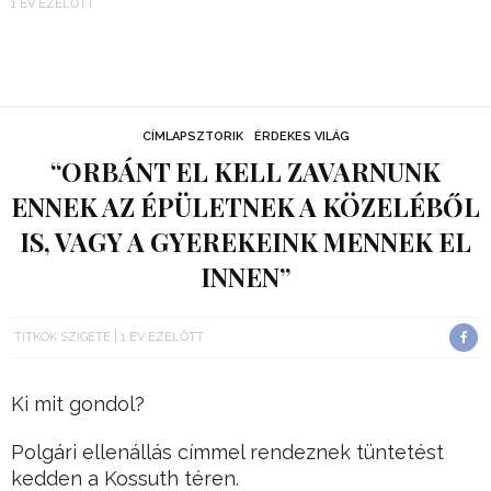
1 ÉV EZELŐTT
CÍMLAPSZTORIK
ÉRDEKES VILÁG
“ORBÁNT EL KELL ZAVARNUNK
ENNEK AZ ÉPÜLETNEK A KÖZELÉBŐL
IS, VAGY A GYEREKEINK MENNEK EL
INNEN”
TITKOK SZIGETE
1 ÉV EZELŐTT
Ki mit gondol?
Polgári ellenállás címmel rendeznek tüntetést
kedden a Kossuth téren.