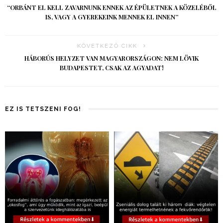
“ORBÁNT EL KELL ZAVARNUNK ENNEK AZ ÉPÜLETNEK A KÖZELÉBŐL
IS, VAGY A GYEREKEINK MENNEK EL INNEN”
KÖVETKEZŐ CIKK
HÁBORÚS HELYZET VAN MAGYARORSZÁGON: NEM LÖVIK
BUDAPESTET, CSAK AZ AGYADAT!
EZ IS TETSZENI FOG!