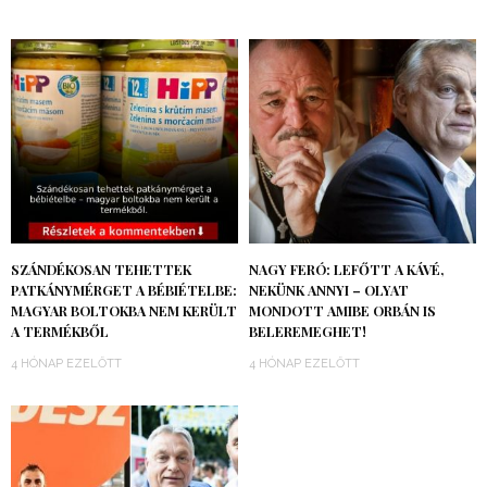
SZÁNDÉKOSAN TEHETTEK
NAGY FERÓ: LEFŐTT A KÁVÉ,
PATKÁNYMÉRGET A BÉBIÉTELBE:
NEKÜNK ANNYI – OLYAT
MAGYAR BOLTOKBA NEM KERÜLT
MONDOTT AMIBE ORBÁN IS
A TERMÉKBŐL
BELEREMEGHET!
4 HÓNAP EZELŐTT
4 HÓNAP EZELŐTT