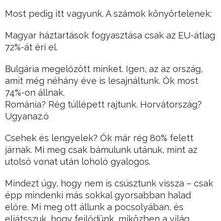
Most pedig itt vagyunk. A számok könyörtelenek:
Magyar háztartások fogyasztása csak az EU-átlag
72%-át éri el.
Bulgária megelőzött minket. Igen, az az ország,
amit még néhány éve is lesajnáltunk. Ők most
74%-on állnak.
Románia? Rég túllépett rajtunk. Horvátország?
Ugyanaz.ó
Csehek és lengyelek? Ők már rég 80% felett
járnak. Mi meg csak bámulunk utánuk, mint az
utolsó vonat után loholó gyalogos.
Mindezt úgy, hogy nem is csúsztunk vissza – csak
épp mindenki más sokkal gyorsabban halad
előre. Mi meg ott állunk a pocsolyában, és
eljátsszuk, hogy fejlődünk, miközben a világ