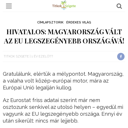
CÍMLAPSZTORIK
ÉRDEKES VILÁG
HIVATALOS: MAGYARORSZÁG VÁLT
AZ EU LEGSZEGÉNYEBB ORSZÁGÁVÁ!
TITKOK SZIGETE
1 ÉV EZELŐTT
Gratulálunk, elértük a mélypontot. Magyarország,
a valaha volt közép-európai motor, mára az
Európai Unió legalján kullog.
Az Eurostat friss adatai szerint már nem
osztozunk senkivel az utolsó helyen – egyedül mi
vagyunk az EU legszegényebb országa. Ennyi év
után sikerült: nincs már lejjebb.