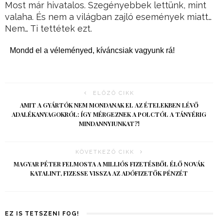
Most már hivatalos. Szegényebbek lettünk, mint
valaha. És nem a világban zajló események miatt…
Nem… Ti tettétek ezt.
Mondd el a véleményed, kíváncsiak vagyunk rá!
ELŐZŐ CIKK
AMIT A GYÁRTÓK NEM MONDANAK EL AZ ÉTELEKBEN LÉVŐ
ADALÉKANYAGOKRÓL: ÍGY MÉRGEZNEK A POLCTÓL A TÁNYÉRIG
MINDANNYIUNKAT?!
KÖVETKEZŐ CIKK
MAGYAR PÉTER FELMOSTA A MILLIÓS FIZETÉSBŐL ÉLŐ NOVÁK
KATALINT, FIZESSE VISSZA AZ ADÓFIZETŐK PÉNZÉT
EZ IS TETSZENI FOG!