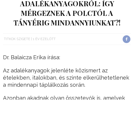
ADALÉKANYAGOKRÓL: ÍGY
MÉRGEZNEK A POLCTÓL A
TÁNYÉRIG MINDANNYIUNKAT?!
TITKOK SZIGETE
1 ÉV EZELŐTT
Dr. Balaicza Erika írása:
Az adalékanyagok jelenléte közismert az
ételekben, italokban, és szinte elkerülhetetlenek
a mindennapi táplálkozás során.
Azonban akadnak olyan összetevők is, amelyek
egy E-szám mögé rejtve hosszútávon
egészségügyi kockázatokkal járnak, vagy
kimondottan a gyermekek szervezetére
gyakorolnak negatív hatást, ezért kiemelten
fontos, hogy a fogyasztók tudatos döntéseket