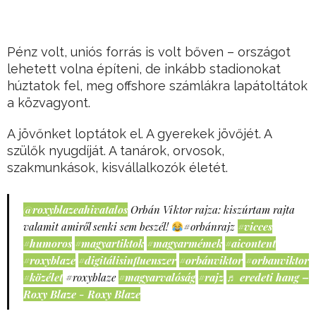
Pénz volt, uniós forrás is volt bőven – országot
lehetett volna építeni, de inkább stadionokat
húztatok fel, meg offshore számlákra lapátoltátok
a közvagyont.
A jövőnket loptátok el. A gyerekek jövőjét. A
szülők nyugdíját. A tanárok, orvosok,
szakmunkások, kisvállalkozók életét.
@roxyblazeahivatalos
Orbán Viktor rajza: kiszúrtam rajta
valamit amiről senki sem beszél!
#orbánrajz
#vicces
#humoros
#magyartiktok
#magyarmémek
#aicontent
#roxyblaze
#digitálisinfluenszer
#orbánviktor
#orbanviktor
#közélet
#roxyblaze
#magyarvalóság
#rajz
♬ eredeti hang –
Roxy Blaze - Roxy Blaze