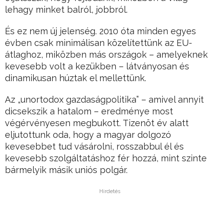
lehagy minket balról, jobbról.
És ez nem új jelenség. 2010 óta minden egyes
évben csak minimálisan közelítettünk az EU-
átlaghoz, miközben más országok – amelyeknek
kevesebb volt a kezükben – látványosan és
dinamikusan húztak el mellettünk.
Az „unortodox gazdaságpolitika” – amivel annyit
dicsekszik a hatalom – eredménye most
végérvényesen megbukott. Tizenöt év alatt
eljutottunk oda, hogy a magyar dolgozó
kevesebbet tud vásárolni, rosszabbul él és
kevesebb szolgáltatáshoz fér hozzá, mint szinte
bármelyik másik uniós polgár.
Hirdetés