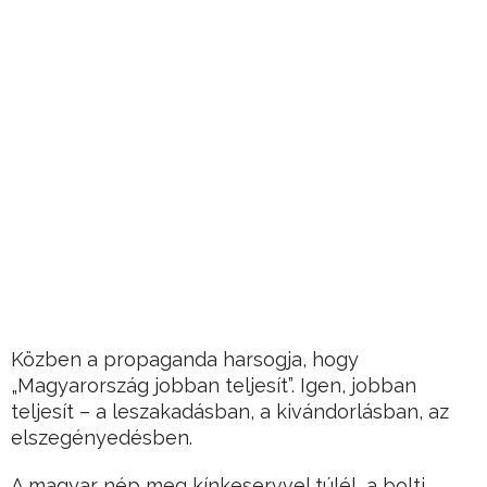
Közben a propaganda harsogja, hogy
„Magyarország jobban teljesít”. Igen, jobban
teljesít – a leszakadásban, a kivándorlásban, az
elszegényedésben.
A magyar nép meg kínkeservvel túlél, a bolti