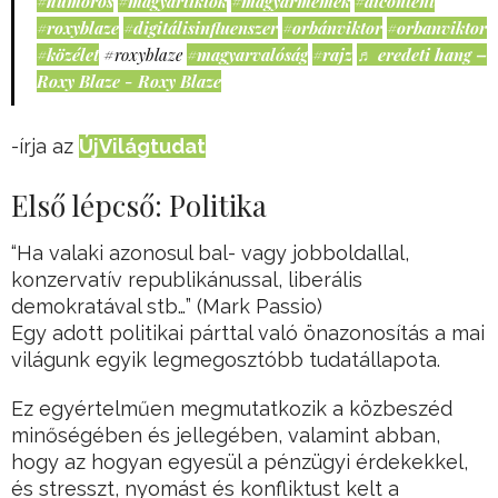
#humoros
#magyartiktok
#magyarmémek
#aicontent
#roxyblaze
#digitálisinfluenszer
#orbánviktor
#orbanviktor
#közélet
#roxyblaze
#magyarvalóság
#rajz
♬ eredeti hang –
Roxy Blaze - Roxy Blaze
-írja az
ÚjVilágtudat
Első lépcső: Politika
“Ha valaki azonosul bal- vagy jobboldallal,
konzervatív republikánussal, liberális
demokratával stb…” (Mark Passio)
Egy adott politikai párttal való önazonosítás a mai
világunk egyik legmegosztóbb tudatállapota.
Ez egyértelműen megmutatkozik a közbeszéd
minőségében és jellegében, valamint abban,
hogy az hogyan egyesül a pénzügyi érdekekkel,
és stresszt, nyomást és konfliktust kelt a