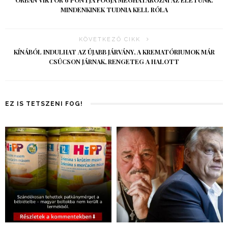
ORBÁN VIKTOR 6 PONTJA FOGJA MEGHATÁROZNI AZ ÉLETÜNK:
MINDENKINEK TUDNIA KELL RÓLA
KÖVETKEZŐ CIKK
KÍNÁBÓL INDULHAT AZ ÚJABB JÁRVÁNY, A KREMATÓRIUMOK MÁR
CSÚCSON JÁRNAK, RENGETEG A HALOTT
EZ IS TETSZENI FOG!