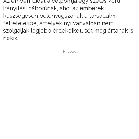
Az emberi tudat a célpontja egy széles körű
irányítási háborúnak, ahol az emberek
készségesen belenyugszanak a társadalmi
feltételekbe, amelyek nyilvánvalóan nem
szolgálják legjobb érdekeiket, sőt még ártanak is
nekik.
Hirdetés