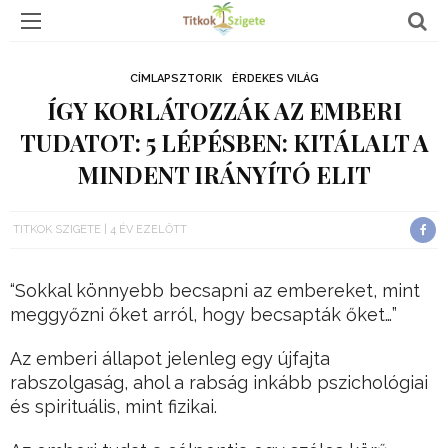
CÍMLAPSZTORIK
ÉRDEKES VILÁG
ÍGY KORLÁTOZZÁK AZ EMBERI
TUDATOT: 5 LÉPÉSBEN: KITÁLALT A
MINDENT IRÁNYÍTÓ ELIT
TITKOK SZIGETE
4 ÉV EZELŐTT
“Sokkal könnyebb becsapni az embereket, mint
meggyőzni őket arról, hogy becsapták őket…”
Az emberi állapot jelenleg egy újfajta
rabszolgaság, ahol a rabság inkább pszichológiai
és spirituális, mint fizikai.