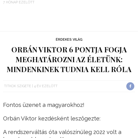
7 HÓNAP EZELŐTT
ÉRDEKES VILÁG
ORBÁN VIKTOR 6 PONTJA FOGJA
MEGHATÁROZNI AZ ÉLETÜNK:
MINDENKINEK TUDNIA KELL RÓLA
TITKOK SZIGETE
4 ÉV EZELŐTT
Fontos üzenet a magyarokhoz!
Orbán Viktor kezdésként leszögezte:
A rendszerváltás óta valószínűleg 2022 volt a