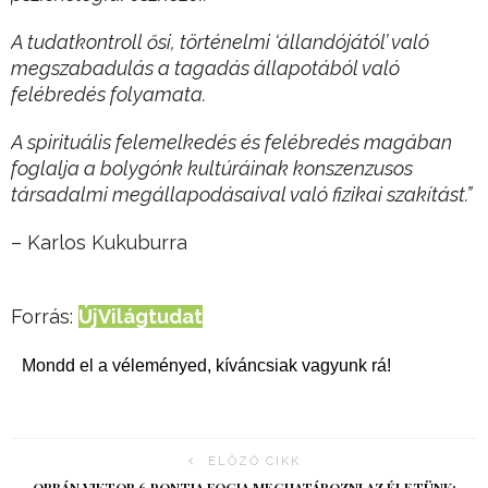
A tudatkontroll ősi, történelmi ‘állandójától’ való
megszabadulás a tagadás állapotából való
felébredés folyamata.
A spirituális felemelkedés és felébredés magában
foglalja a bolygónk kultúráinak konszenzusos
társadalmi megállapodásaival való fizikai szakítást.”
– Karlos Kukuburra
Forrás:
ÚjVilágtudat
Mondd el a véleményed, kíváncsiak vagyunk rá!
ELŐZŐ CIKK