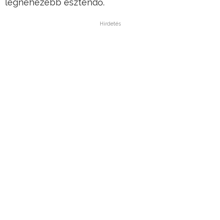
legnehezebb esztendő.
Hirdetés
A miniszterelnök pontokba szedve sorolta fel,