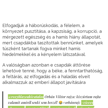
Elfogadjuk a háborúskodás, a félelem, a
környezet pusztítása, a kapzsiság, a korrupció, a
mérgezett egészség és a hamis hiány állapotát,
mert csapdákba taszítottak bennünket, amelyek
túszként tartanak fogva minket hamis
hiedelmekkel és a kényelem látszatával.
A valóságban azonban e csapdák áttörése
lehetővé tenné, hogy a béke, a fenntarthatóság,
a feltárás, az elfogadás és a haladás elveit
alkalmazzuk az emberi állapot javítására
@roxyblazeahivatalos
Orbán Viktor rajza: kiszúrtam rajta
valamit amiről senki sem beszél!
#orbánrajz
#vicces