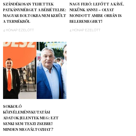
SZÁNDÉKOSAN TEHETTEK
NAGY FERÓ: LEFŐTT A KÁVÉ,
PATKÁNYMÉRGET A BÉBIÉTELBE:
NEKÜNK ANNYI – OLYAT
MAGYAR BOLTOKBA NEM KERÜLT
MONDOTT AMIBE ORBÁN IS
A TERMÉKBŐL
BELEREMEGHET!
4 HÓNAP EZELŐTT
4 HÓNAP EZELŐTT
SOKKOLÓ
KÖZVÉLEMÉNYKUTATÁSI
ADATOK JELENTEK MEG: EZT
SENKI SEM TESZI ZSEBRE!
MINDEN MEGVÁLTOZHAT?