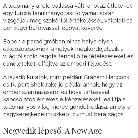
A tudomány afféle vallássá vált, ahol az ötleteket
egy furcsa tanulmányozási folyamat során
vizsgálják meg szakértői értékeléssel, vállalati és
pénzügyi befolyással, egóval keverve.
Ebben a paradigmában nincs helye olyan
elképzeléseknek, amelyek megkérdőjelezik a
világról szóló régóta fennálló feltételezéseket és
elméleteket, elfojtva az emberi fejlődést.
A lázadó kutatók, mint például Graham Hancock
és Rupert Sheldrake jó példái annak, hogy az
ember származásáról és hová tartásával
kapcsolatos érdekes elképzeléseket leállítja a
tudományos világ merev gondolkodása, amely a
nagykereskedelmi szkepticizmust barátságos
Negyedik lépcső: A New Age