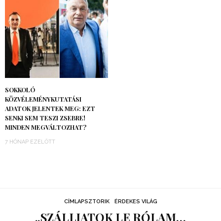
SOKKOLÓ
KÖZVÉLEMÉNYKUTATÁSI
ADATOK JELENTEK MEG: EZT
SENKI SEM TESZI ZSEBRE!
MINDEN MEGVÁLTOZHAT?
7 HÓNAP EZELŐTT
CÍMLAPSZTORIK
ÉRDEKES VILÁG
„SZÁLLJATOK LE RÓLAM…