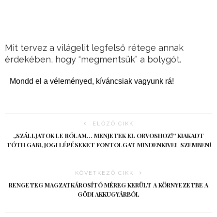
Mit tervez a világelit legfelső rétege annak
érdekében, hogy “megmentsük” a bolygót.
Mondd el a véleményed, kíváncsiak vagyunk rá!
ELŐZŐ CIKK
„SZÁLLJATOK LE RÓLAM… MENJETEK EL ORVOSHOZ!” KIAKADT
TÓTH GABI, JOGI LÉPÉSEKET FONTOLGAT MINDENKIVEL SZEMBEN!
KÖVETKEZŐ CIKK
RENGETEG MAGZATKÁROSÍTÓ MÉREG KERÜLT A KÖRNYEZETBE A
GÖDI AKKUGYÁRBÓL