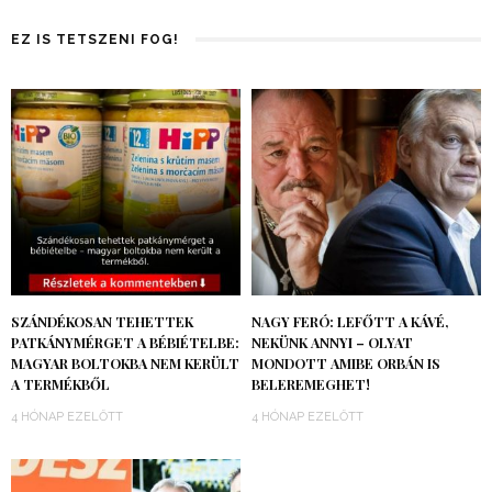
EZ IS TETSZENI FOG!
SZÁNDÉKOSAN TEHETTEK
NAGY FERÓ: LEFŐTT A KÁVÉ,
PATKÁNYMÉRGET A BÉBIÉTELBE:
NEKÜNK ANNYI – OLYAT
MAGYAR BOLTOKBA NEM KERÜLT
MONDOTT AMIBE ORBÁN IS
A TERMÉKBŐL
BELEREMEGHET!
4 HÓNAP EZELŐTT
4 HÓNAP EZELŐTT