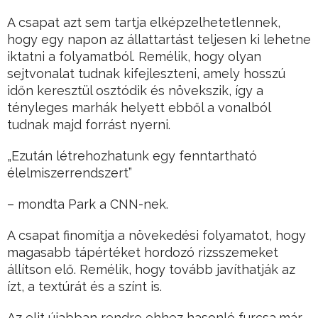
A csapat azt sem tartja elképzelhetetlennek,
hogy egy napon az állattartást teljesen ki lehetne
iktatni a folyamatból. Remélik, hogy olyan
sejtvonalat tudnak kifejleszteni, amely hosszú
időn keresztül osztódik és növekszik, így a
tényleges marhák helyett ebből a vonalból
tudnak majd forrást nyerni.
„Ezután létrehozhatunk egy fenntartható
élelmiszerrendszert”
– mondta Park a CNN-nek.
A csapat finomítja a növekedési folyamatot, hogy
magasabb tápértéket hordozó rizsszemeket
állítson elő. Remélik, hogy tovább javíthatják az
ízt, a textúrát és a színt is.
Az elit újabban rendre ehhez hasonló furcsa,már-