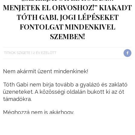
MENJETEK EL ORVOSHOZ!” KIAKADT
TÓTH GABI, JOGI LÉPÉSEKET
FONTOLGAT MINDENKIVEL
SZEMBEN!
TITKOK SZIGETE
2 ÉV EZELŐTT
Nem akármit üzent mindenkinek!
Tóth Gabi nem bírja tovább a gyalázó és zaklató
üzeneteket. A közösségi oldalán bukott ki az őt
támadókra.
Méghozzá nem is akárhogy.
Hirdetés