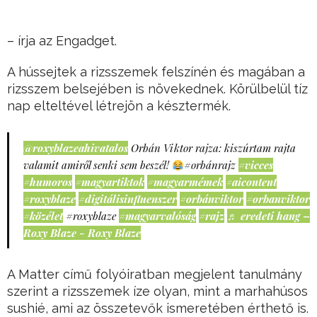
– írja az Engadget.
A hússejtek a rizsszemek felszínén és magában a
rizsszem belsejében is növekednek. Körülbelül tíz
nap elteltével létrejön a késztermék.
@roxyblazeahivatalos
Orbán Viktor rajza: kiszúrtam rajta
valamit amiről senki sem beszél!
#orbánrajz
#vicces
#humoros
#magyartiktok
#magyarmémek
#aicontent
#roxyblaze
#digitálisinfluenszer
#orbánviktor
#orbanviktor
#közélet
#roxyblaze
#magyarvalóság
#rajz
♬ eredeti hang –
Roxy Blaze - Roxy Blaze
A Matter című folyóiratban megjelent tanulmány
szerint a rizsszemek íze olyan, mint a marhahúsos
sushié, ami az összetevők ismeretében érthető is.