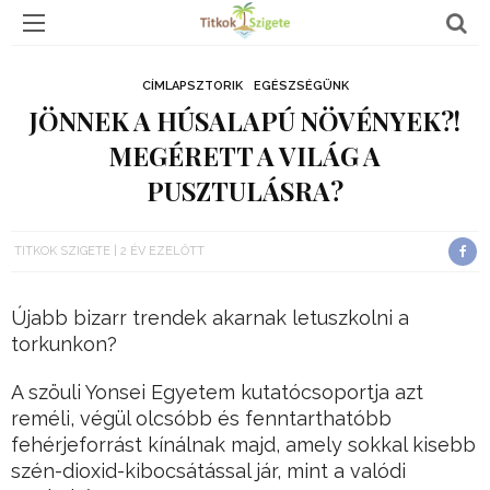
CÍMLAPSZTORIK
EGÉSZSÉGÜNK
JÖNNEK A HÚSALAPÚ NÖVÉNYEK?!
MEGÉRETT A VILÁG A
PUSZTULÁSRA?
TITKOK SZIGETE
2 ÉV EZELŐTT
Újabb bizarr trendek akarnak letuszkolni a
torkunkon?
A szöuli Yonsei Egyetem kutatócsoportja azt
reméli, végül olcsóbb és fenntarthatóbb
fehérjeforrást kínálnak majd, amely sokkal kisebb
szén-dioxid-kibocsátással jár, mint a valódi