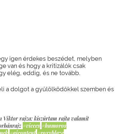
egy igen érdekes beszédet, melyben
e van és hogy a kritizálók csak
gy elég, eddig, és ne tovább.
eli a dolgot a gyűlölködőkkel szemben és
 Viktor rajza: kiszúrtam rajta valamit
orbánrajz
#vicces
#humoros
mek
#aicontent
#roxyblaze