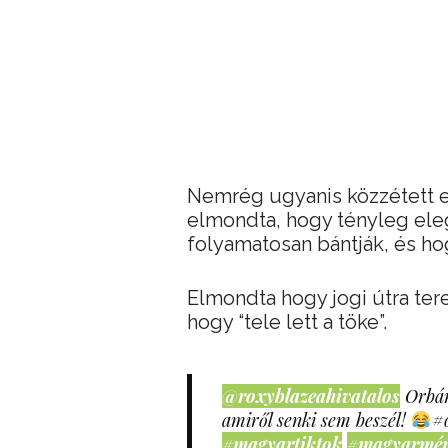
Nemrég ugyanis közzétett 
elmondta, hogy tényleg eleg
folyamatosan bántják, és ho
Elmondta hogy jogi útra ter
hogy “tele lett a töke”.
@roxyblazeahivatalos
Orbán
amiről senki sem beszél!
#
#magyartiktok
#magyarmé