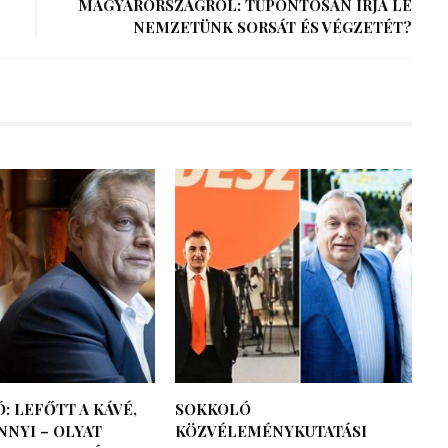
MAGYARORSZÁGRÓL: TŰPONTOSAN ÍRJA LE
NEMZETÜNK SORSÁT ÉS VÉGZETÉT?
: LEFŐTT A KÁVÉ,
SOKKOLÓ
NNYI – OLYAT
KÖZVÉLEMÉNYKUTATÁSI