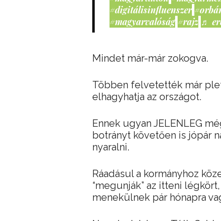
#digitálisinfluenszer
#orbá
#magyarvalóság
#rajz
♬ er
Mindet már-már zokogva.
Többen felvetették már plet
elhagyhatja az országot.
Ennek ugyan JELENLEG még n
botrányt követően is jópár 
nyaralni.
Ráadásul a kormányhoz köze
“megunják” az itteni légkör
menekülnek pár hónapra vag