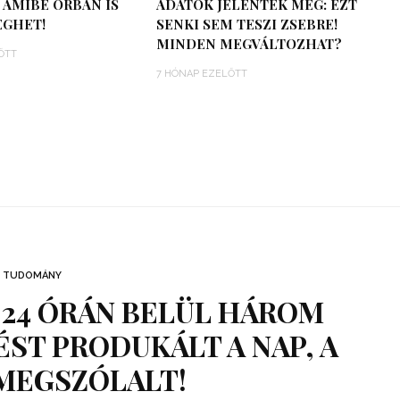
AMIBE ORBÁN IS
ADATOK JELENTEK MEG: EZT
GHET!
SENKI SEM TESZI ZSEBRE!
MINDEN MEGVÁLTOZHAT?
ŐTT
7 HÓNAP EZELŐTT
TUDOMÁNY
 24 ÓRÁN BELÜL HÁROM
ST PRODUKÁLT A NAP, A
 MEGSZÓLALT!