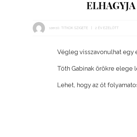
ELHAGYJA
szerző:
TITKOK SZIGETE
2 ÉV EZELŐTT
Végleg visszavonulhat egy 
Tóth Gabinak örökre elege l
Lehet, hogy az őt folyamato