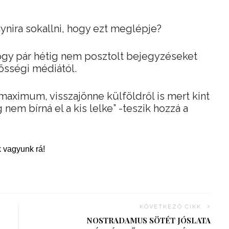
ynira sokallni, hogy ezt meglépje?
pgy pár hétig nem posztolt bejegyzéseket
zösségi médiától.
g maximum, visszajönne külföldről is mert kint
nem bírná el a kis lelke” -teszik hozzá a
 vagyunk rá!
KÖVETKEZŐ CIKK
NOSTRADAMUS SÖTÉT JÓSLATA