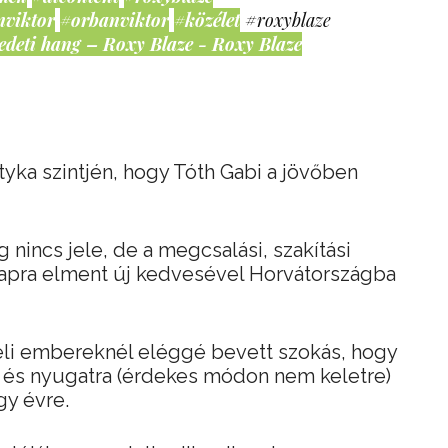
nviktor
#orbanviktor
#közélet
#roxyblaze
edeti hang – Roxy Blaze - Roxy Blaze
yka szintjén, hogy Tóth Gabi a jövőben
incs jele, de a megcsalási, szakítási
napra elment új kedvesével Horvátországba
li embereknél eléggé bevett szokás, hogy
t, és nyugatra (érdekes módon nem keletre)
y évre.