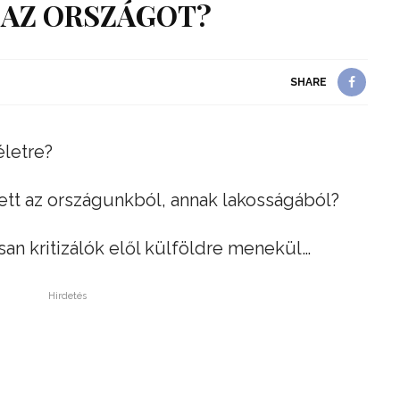
 AZ ORSZÁGOT?
SHARE
életre?
ett az országunkból, annak lakosságából?
san kritizálók elől külföldre menekül…
Hirdetés