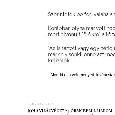
Szerintetek be fog valaha an
Korábban olyna már volt ho
mert elvonult “örökre” a kö
“Az is tartott vagy egy héti
már egy senki lenne azt meg 
kritizálók.
Mondd el a véleményed, kíváncsiak
ELŐZŐ CIKK
JÖN A VILÁGVÉGE? 24 ÓRÁN BELÜL HÁROM