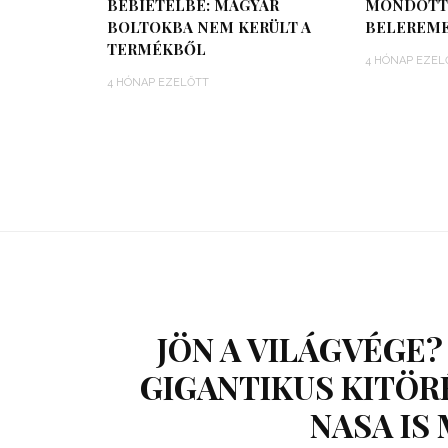
BÉBIÉTELBE: MAGYAR
MONDOTT 
BOLTOKBA NEM KERÜLT A
BELEREME
TERMÉKBŐL
4 HÓNAP EZEL
4 HÓNAP EZELŐTT
JÖN A VILÁGVÉGE?
GIGANTIKUS KITÖRÉ
NASA IS