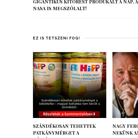
GIGANTIKUS KITÖRÉST PRODUKÁLT A NAP, A
NASA IS MEGSZÓLALT!
EZ IS TETSZENI FOG!
SZÁNDÉKOSAN TEHETTEK
NAGY FERÓ
PATKÁNYMÉRGET A
NEKÜNK A