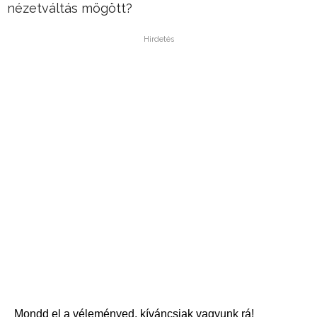
nézetváltás mögött?
Hirdetés
Mondd el a véleményed, kíváncsiak vagyunk rá!