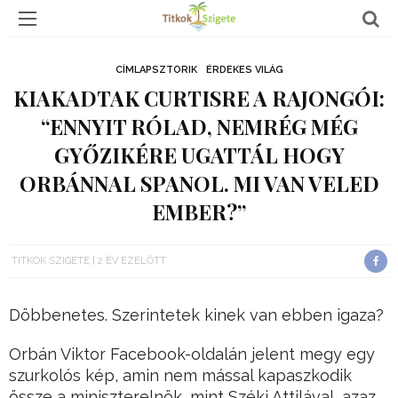
CÍMLAPSZTORIK
ÉRDEKES VILÁG
KIAKADTAK CURTISRE A RAJONGÓI:
“ENNYIT RÓLAD, NEMRÉG MÉG
GYŐZIKÉRE UGATTÁL HOGY
ORBÁNNAL SPANOL. MI VAN VELED
EMBER?”
TITKOK SZIGETE
2 ÉV EZELŐTT
Döbbenetes. Szerintetek kinek van ebben igaza?
Orbán Viktor Facebook-oldalán jelent megy egy
szurkolós kép, amin nem mással kapaszkodik
össze a miniszterelnök, mint Széki Attilával, azaz