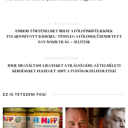
ELŐZŐ CIKK
EMBERI TÖRTÉNELMET ÍRHAT A FÖLDÖNKÍVÜLIEKNEK
TULAJDONÍTOTT RÁDIÓJEL: TÉNYLEG A FÖLDNEK ÜZENHETETT
EGY MÁSIK VILÁG – ÁLLÍTJÁK
KÖVETKEZŐ CIKK
IDEJE MEGVÁLTANI A JEGYEKET A VILÁGVÉGÉRE: LÉTELMÉLETI
KÉRDÉSEKET FESZEGET AMIT A TUDÓSOK FELFEDEZTEK!
EZ IS TETSZENI FOG!