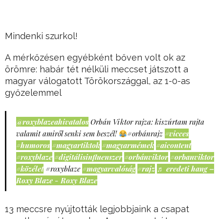
Mindenki szurkol!
A mérkőzésen egyébként bőven volt ok az
örömre: habár tét nélküli meccset játszott a
magyar válogatott Törökországgal, az 1-0-as
győzelemmel
@roxyblazeahivatalos
Orbán Viktor rajza: kiszúrtam rajta
valamit amiről senki sem beszél!
#orbánrajz
#vicces
#humoros
#magyartiktok
#magyarmémek
#aicontent
#roxyblaze
#digitálisinfluenszer
#orbánviktor
#orbanviktor
#közélet
#roxyblaze
#magyarvalóság
#rajz
♬ eredeti hang –
Roxy Blaze - Roxy Blaze
13 meccsre nyújtották legjobbjaink a csapat