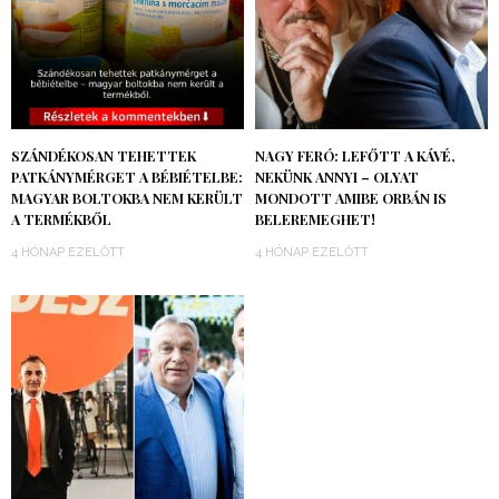
SZÁNDÉKOSAN TEHETTEK
NAGY FERÓ: LEFŐTT A KÁVÉ,
PATKÁNYMÉRGET A BÉBIÉTELBE:
NEKÜNK ANNYI – OLYAT
MAGYAR BOLTOKBA NEM KERÜLT
MONDOTT AMIBE ORBÁN IS
A TERMÉKBŐL
BELEREMEGHET!
4 HÓNAP EZELŐTT
4 HÓNAP EZELŐTT