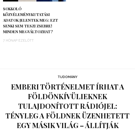
SOKKOLÓ
KÖZVÉLEMÉNYKUTATÁSI
ADATOK JELENTEK MEG: EZT
SENKI SEM TESZI ZSEBRE!
MINDEN MEGVÁLTOZHAT?
7 HÓNAP EZELŐTT
TUDOMÁNY
EMBERI TÖRTÉNELMET ÍRHAT A
FÖLDÖNKÍVÜLIEKNEK
TULAJDONÍTOTT RÁDIÓJEL:
TÉNYLEG A FÖLDNEK ÜZENHETETT
EGY MÁSIK VILÁG – ÁLLÍTJÁK