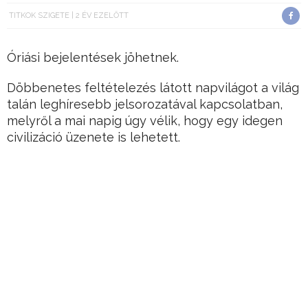
TITKOK SZIGETE
2 ÉV EZELŐTT
Óriási bejelentések jöhetnek.
Döbbenetes feltételezés látott napvilágot a világ
talán leghíresebb jelsorozatával kapcsolatban,
melyről a mai napig úgy vélik, hogy egy idegen
civilizáció üzenete is lehetett.
A híres HŰHA!-jel akár egy lakható bolygóról is
eredhet.
Hirdetés