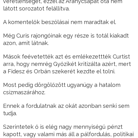
veretlenségét, ezzel az Aranycsapat óta nem
látott sorozatot felállítva.
A komentelők beszólásai nem maradtak el.
Még Curis rajongóinak egy része is totál kiakadt
azon, amit látnak.
Mások feévetették azt és emlékezettték Curtist
arra, hogy nemrég Győzikét kritizálta azért, mert
a Fidesz és Orbán szekerét kezdte el tolni.
Most pedig dörgölőzött ugyanúgy a hatalom
csizmaszárához.
Ennek a fordulatnak az okát azonban senki sem
tudja.
Szerintetek ő is elég nagy mennyiségű pénzt
kapott, vagy valami más áll a pálfordulás, politikai