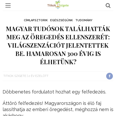
CÍMLAPSZTORIK
EGÉSZSÉGÜNK
TUDOMÁNY
MAGYAR TUDÓSOK TALÁLHATTÁK
MEG AZ ÖREGEDÉS ELLENSZERÉT:
VILÁGSZENZÁCIÓT JELENTETTEK
BE. HAMAROSAN 300 ÉVIG IS
ÉLHETÜNK?
TITKOK SZIGETE
2 ÉV EZELŐTT
Döbbenetes fordulatot hozhat egy felfedezés.
Áttörő felfedezés! Magyarországon is élő faj
lassíthatja az emberi öregedést, méghozzá nem is
akárhogy.