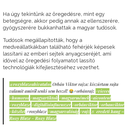
Ha úgy tekintünk az öregedésre, mint egy
betegségre, akkor pedig annak az ellenszerére,
gyógyszerére bukkanhattak a magyar tudósok.
Tudósok megállapították, hogy a
medveállatkákban található fehérjék képesek
lassítani az emberi sejtek anyagcseréjét, ami
idővel az öregedési folyamatot lassító
technológiák kifejlesztéséhez vezethet.
@roxyblazeahivatalos
Orbán Viktor rajza: kiszúrtam rajta
valamit amiről senki sem beszél!
#orbánrajz
#vicces
#humoros
#magyartiktok
#magyarmémek
#aicontent
#roxyblaze
#digitálisinfluenszer
#orbánviktor
#orbanviktor
#közélet
#roxyblaze
#magyarvalóság
#rajz
♬ eredeti hang –
Roxy Blaze - Roxy Blaze