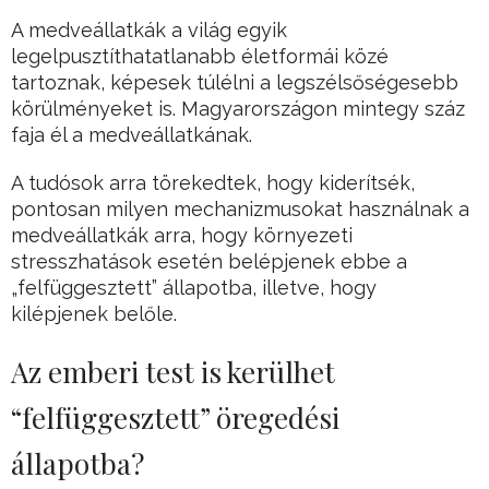
A medveállatkák a világ egyik
legelpusztíthatatlanabb életformái közé
tartoznak, képesek túlélni a legszélsőségesebb
körülményeket is. Magyarországon mintegy száz
faja él a medveállatkának.
A tudósok arra törekedtek, hogy kiderítsék,
pontosan milyen mechanizmusokat használnak a
medveállatkák arra, hogy környezeti
stresszhatások esetén belépjenek ebbe a
„felfüggesztett” állapotba, illetve, hogy
kilépjenek belőle.
Az emberi test is kerülhet
“felfüggesztett” öregedési
állapotba?