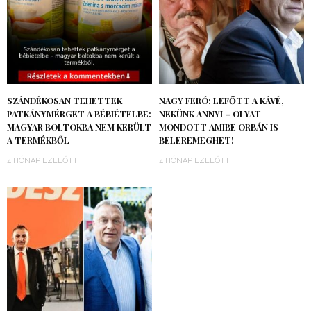
SZÁNDÉKOSAN TEHETTEK
NAGY FERÓ: LEFŐTT A KÁVÉ,
PATKÁNYMÉRGET A BÉBIÉTELBE:
NEKÜNK ANNYI – OLYAT
MAGYAR BOLTOKBA NEM KERÜLT
MONDOTT AMIBE ORBÁN IS
A TERMÉKBŐL
BELEREMEGHET!
4 HÓNAP EZELŐTT
4 HÓNAP EZELŐTT