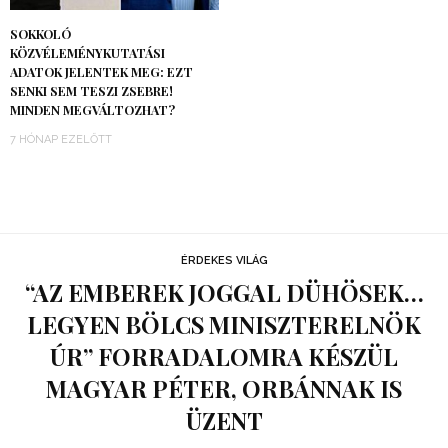
SOKKOLÓ
KÖZVÉLEMÉNYKUTATÁSI
ADATOK JELENTEK MEG: EZT
SENKI SEM TESZI ZSEBRE!
MINDEN MEGVÁLTOZHAT?
7 HÓNAP EZELŐTT
ÉRDEKES VILÁG
“AZ EMBEREK JOGGAL DÜHÖSEK…
LEGYEN BÖLCS MINISZTERELNÖK
ÚR” FORRADALOMRA KÉSZÜL
MAGYAR PÉTER, ORBÁNNAK IS
ÜZENT