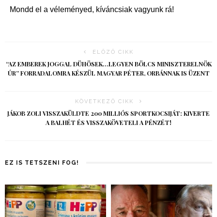
Mondd el a véleményed, kíváncsiak vagyunk rá!
ELŐZŐ CIKK
“AZ EMBEREK JOGGAL DÜHÖSEK…LEGYEN BÖLCS MINISZTERELNÖK
ÚR” FORRADALOMRA KÉSZÜL MAGYAR PÉTER, ORBÁNNAK IS ÜZENT
KÖVETKEZŐ CIKK
JÁKOB ZOLI VISSZAKÜLDTE 200 MILLIÓS SPORTKOCSIJÁT: KIVERTE
A BALHÉT ÉS VISSZAKÖVETELI A PÉNZÉT!
EZ IS TETSZENI FOG!