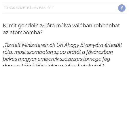
TITKOK SZIGETE
2 ÉV EZELŐTT
Ki mit gondol? 24 óra múlva valóban robbanhat
az atombomba?
„Tisztelt Miniszterelnök Úr! Ahogy bizonyára értesült
róla, most szombaton 14.00 órától a fővárosban
békés magyar emberek százezres tömege fog
demonstrálni, követelve a teljes hatalmi elit
távozását.
A nemzeti menetre az ország és a világ minden
részéről érkeznek fiatalok, idősek és kisgyermekes
családok. Ez lesz az utóbbi 14 év egyik legnagyobb
politikai tömegrendezvénye.
Hirdetés