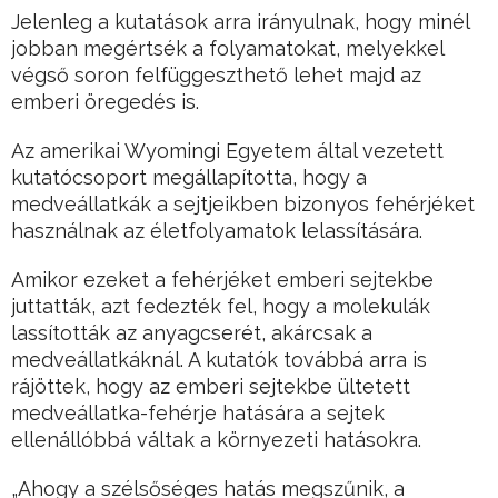
Jelenleg a kutatások arra irányulnak, hogy minél
jobban megértsék a folyamatokat, melyekkel
végső soron felfüggeszthető lehet majd az
emberi öregedés is.
Az amerikai Wyomingi Egyetem által vezetett
kutatócsoport megállapította, hogy a
medveállatkák a sejtjeikben bizonyos fehérjéket
használnak az életfolyamatok lelassítására.
Amikor ezeket a fehérjéket emberi sejtekbe
juttatták, azt fedezték fel, hogy a molekulák
lassították az anyagcserét, akárcsak a
medveállatkáknál. A kutatók továbbá arra is
rájöttek, hogy az emberi sejtekbe ültetett
medveállatka-fehérje hatására a sejtek
ellenállóbbá váltak a környezeti hatásokra.
„Ahogy a szélsőséges hatás megszűnik, a