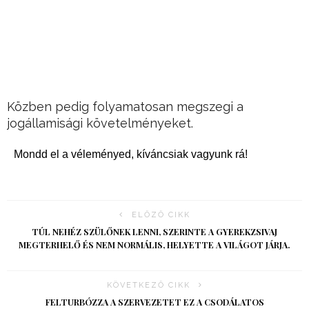
Közben pedig folyamatosan megszegi a
jogállamisági követelményeket.
Mondd el a véleményed, kíváncsiak vagyunk rá!
ELŐZŐ CIKK
TÚL NEHÉZ SZÜLŐNEK LENNI, SZERINTE A GYEREKZSIVAJ
MEGTERHELŐ ÉS NEM NORMÁLIS, HELYETTE A VILÁGOT JÁRJA.
KÖVETKEZŐ CIKK
FELTURBÓZZA A SZERVEZETET EZ A CSODÁLATOS