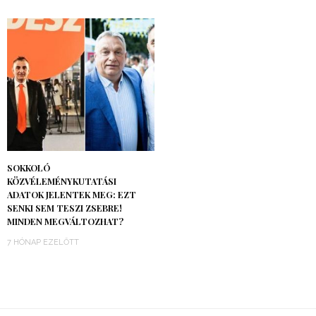
SOKKOLÓ
KÖZVÉLEMÉNYKUTATÁSI
ADATOK JELENTEK MEG: EZT
SENKI SEM TESZI ZSEBRE!
MINDEN MEGVÁLTOZHAT?
7 HÓNAP EZELŐTT