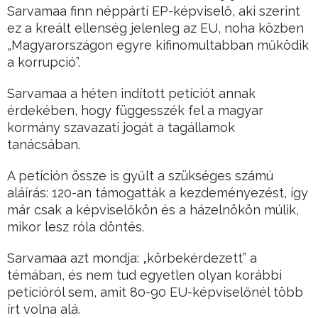
Sarvamaa finn néppárti EP-képviselő, aki szerint
ez a kreált ellenség jelenleg az EU, noha közben
„Magyarországon egyre kifinomultabban működik
a korrupció”.
Sarvamaa a héten indított petíciót annak
érdekében, hogy függesszék fel a magyar
kormány szavazati jogát a tagállamok
tanácsában.
A petíción össze is gyűlt a szükséges számú
aláírás: 120-an támogatták a kezdeményezést, így
már csak a képviselőkön és a házelnökön múlik,
mikor lesz róla döntés.
Sarvamaa azt mondja: „körbekérdezett” a
témában, és nem tud egyetlen olyan korábbi
petícióról sem, amit 80-90 EU-képviselőnél több
írt volna alá.