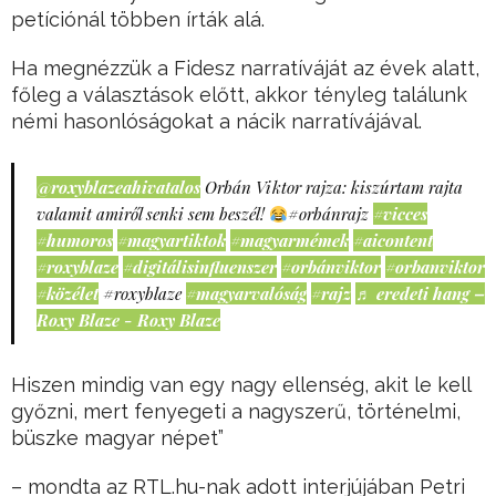
petíciónál többen írták alá.
Ha megnézzük a Fidesz narratíváját az évek alatt,
főleg a választások előtt, akkor tényleg találunk
némi hasonlóságokat a nácik narratívájával.
@roxyblazeahivatalos
Orbán Viktor rajza: kiszúrtam rajta
valamit amiről senki sem beszél!
#orbánrajz
#vicces
#humoros
#magyartiktok
#magyarmémek
#aicontent
#roxyblaze
#digitálisinfluenszer
#orbánviktor
#orbanviktor
#közélet
#roxyblaze
#magyarvalóság
#rajz
♬ eredeti hang –
Roxy Blaze - Roxy Blaze
Hiszen mindig van egy nagy ellenség, akit le kell
győzni, mert fenyegeti a nagyszerű, történelmi,
büszke magyar népet”
– mondta az RTL.hu-nak adott interjújában Petri