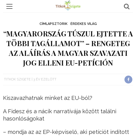
CÍMLAPSZTORIK
ÉRDEKES VILÁG
“MAGYARORSZÁG TÚSZUL EJTETTE A
TÖBBI TAGÁLLAMOT” – RENGETEG
AZ ALÁÍRÁS A MAGYAR SZAVAZATI
JOG ELLENI EU-PETÍCIÓN
TITKOK SZIGETE
3 ÉV EZELŐTT
Kiszavazhatnak minket az EU-ból?
A Fidesz és a nácik narratívája között találni
hasonlóságokat
– mondja az az EP-képviselő, aki petíciót indított