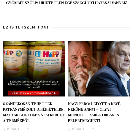
GYÖMBÉRSZÖRP: HIHETETLEN EGÉSZSÉGÜGYI HATÁSAI VANNAK!
EZ IS TETSZENI FOG!
SZÁNDÉKOSAN TEHETTEK
NAGY FERÓ: LEFŐTT A KÁVÉ,
PATKÁNYMÉRGET A BÉBIÉTELBE:
NEKÜNK ANNYI – OLYAT
MAGYAR BOLTOKBA NEM KERÜLT
MONDOTT AMIBE ORBÁN IS
A TERMÉKBŐL
BELEREMEGHET!
4 HÓNAP EZELŐTT
4 HÓNAP EZELŐTT