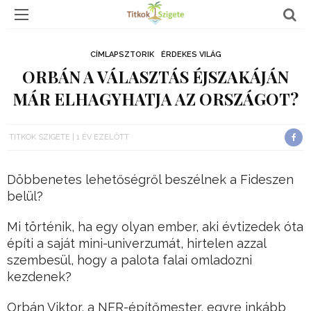
CÍMLAPSZTORIK
ÉRDEKES VILÁG
ORBÁN A VÁLASZTÁS ÉJSZAKÁJÁN
MÁR ELHAGYHATJA AZ ORSZÁGOT?
TITKOK SZIGETE
1 ÉV EZELŐTT
Döbbenetes lehetőségről beszélnek a Fideszen
belül?
Mi történik, ha egy olyan ember, aki évtizedek óta
építi a saját mini-univerzumát, hirtelen azzal
szembesül, hogy a palota falai omladozni
kezdenek?
Orbán Viktor, a NER-építőmester, egyre inkább