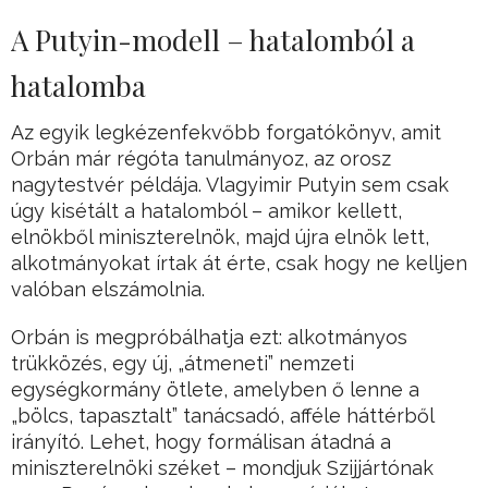
A Putyin-modell – hatalomból a
hatalomba
Az egyik legkézenfekvőbb forgatókönyv, amit
Orbán már régóta tanulmányoz, az orosz
nagytestvér példája. Vlagyimir Putyin sem csak
úgy kisétált a hatalomból – amikor kellett,
elnökből miniszterelnök, majd újra elnök lett,
alkotmányokat írtak át érte, csak hogy ne kelljen
valóban elszámolnia.
Orbán is megpróbálhatja ezt: alkotmányos
trükközés, egy új, „átmeneti” nemzeti
egységkormány ötlete, amelyben ő lenne a
„bölcs, tapasztalt” tanácsadó, afféle háttérből
irányító. Lehet, hogy formálisan átadná a
miniszterelnöki széket – mondjuk Szijjártónak