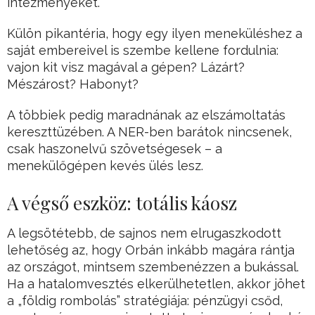
intézményeket.
Külön pikantéria, hogy egy ilyen meneküléshez a
saját embereivel is szembe kellene fordulnia:
vajon kit visz magával a gépen? Lázárt?
Mészárost? Habonyt?
A többiek pedig maradnának az elszámoltatás
kereszttüzében. A NER-ben barátok nincsenek,
csak haszonelvű szövetségesek – a
menekülőgépen kevés ülés lesz.
A végső eszköz: totális káosz
A legsötétebb, de sajnos nem elrugaszkodott
lehetőség az, hogy Orbán inkább magára rántja
az országot, mintsem szembenézzen a bukással.
Ha a hatalomvesztés elkerülhetetlen, akkor jöhet
a „földig rombolás” stratégiája: pénzügyi csőd,