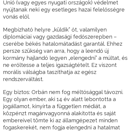
Unió (vagy egyes nyugati országok) védelmet
nyújtanak neki egy esetleges hazai felelősségre
vonás elől.
Megbízható helyre „küldik” őt, valamilyen
diplomáciai vagy gazdasági fedőszerepben –
cserébe békés hatalomátadást garantál. Ehhez
persze szükség van arra, hogy a leendő új
kormány hajlandó legyen „elengedni” a múltat, és
ne erőltesse a teljes igazságtételt. Ez viszont
morális válságba taszíthatja az egész
rendszerváltást.
Egy biztos: Orbán nem fog méltósággal távozni.
Egy olyan ember, aki 14 év alatt lebontotta a
jogállamot, kinyírta a független médiát, a
közpénzt magánvagyonná alakította és saját
embereivel tömte ki az államgépezet minden
fogaskerekét, nem fogja elengedni a hatalmat