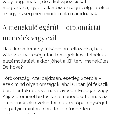
vagy Rogánnak –, de a kulcspozíciókat
megtartaná, így az állambiztonsági szolgálatok és
az ügyészség még mindig nála maradnának.
A menekülő egérút – diplomáciai
menedék vagy exil
Ha a közvélemény túlságosan fellázadna, ha a
választási vereség után tömegek követelnék az
elszámoltatást, akkor jöhet a „B” terv: menekülés.
De hova?
Törökország, Azerbajdzsán, esetleg Szerbia –
ezek mind olyan országok, ahol Orbán jól fekszik,
baráti autokraták várnák szívesen. Erdogan vagy
Alijev örömmel biztosítana menedéket annak az
embernek, aki évekig törte az európai egységet
és putyini mintára darálta le a független