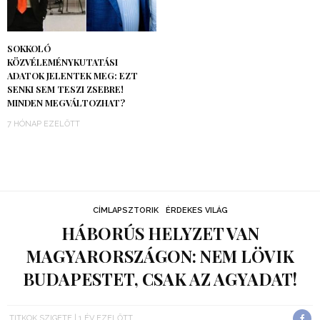
SOKKOLÓ
KÖZVÉLEMÉNYKUTATÁSI
ADATOK JELENTEK MEG: EZT
SENKI SEM TESZI ZSEBRE!
MINDEN MEGVÁLTOZHAT?
7 HÓNAP EZELŐTT
CÍMLAPSZTORIK
ÉRDEKES VILÁG
HÁBORÚS HELYZET VAN
MAGYARORSZÁGON: NEM LÖVIK
BUDAPESTET, CSAK AZ AGYADAT!
TITKOK SZIGETE
1 ÉV EZELŐTT