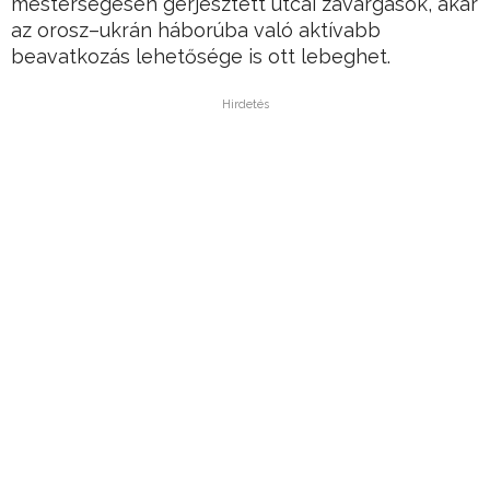
mesterségesen gerjesztett utcai zavargások, akár
az orosz–ukrán háborúba való aktívabb
beavatkozás lehetősége is ott lebeghet.
Hirdetés