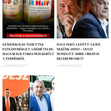
SZÁNDÉKOSAN TEHETTEK
NAGY FERÓ: LEFŐTT A KÁVÉ,
PATKÁNYMÉRGET A BÉBIÉTELBE:
NEKÜNK ANNYI – OLYAT
MAGYAR BOLTOKBA NEM KERÜLT
MONDOTT AMIBE ORBÁN IS
A TERMÉKBŐL
BELEREMEGHET!
4 HÓNAP EZELŐTT
4 HÓNAP EZELŐTT