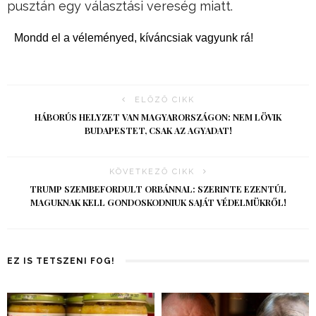
pusztán egy választási vereség miatt.
Mondd el a véleményed, kíváncsiak vagyunk rá!
ELŐZŐ CIKK
HÁBORÚS HELYZET VAN MAGYARORSZÁGON: NEM LÖVIK
BUDAPESTET, CSAK AZ AGYADAT!
KÖVETKEZŐ CIKK
TRUMP SZEMBEFORDULT ORBÁNNAL: SZERINTE EZENTÚL
MAGUKNAK KELL GONDOSKODNIUK SAJÁT VÉDELMÜKRŐL!
EZ IS TETSZENI FOG!