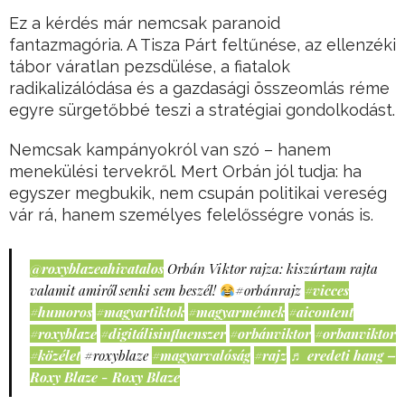
Ez a kérdés már nemcsak paranoid
fantazmagória. A Tisza Párt feltűnése, az ellenzéki
tábor váratlan pezsdülése, a fiatalok
radikalizálódása és a gazdasági összeomlás réme
egyre sürgetőbbé teszi a stratégiai gondolkodást.
Nemcsak kampányokról van szó – hanem
menekülési tervekről. Mert Orbán jól tudja: ha
egyszer megbukik, nem csupán politikai vereség
vár rá, hanem személyes felelősségre vonás is.
@roxyblazeahivatalos
Orbán Viktor rajza: kiszúrtam rajta
valamit amiről senki sem beszél!
#orbánrajz
#vicces
#humoros
#magyartiktok
#magyarmémek
#aicontent
#roxyblaze
#digitálisinfluenszer
#orbánviktor
#orbanviktor
#közélet
#roxyblaze
#magyarvalóság
#rajz
♬ eredeti hang –
Roxy Blaze - Roxy Blaze