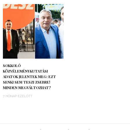
SOKKOLÓ
KÖZVÉLEMÉNYKUTATÁSI
ADATOK JELENTEK MEG: EZT
SENKI SEM TESZI ZSEBRE!
MINDEN MEGVÁLTOZHAT?
7 HÓNAP EZELŐTT