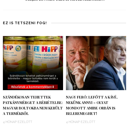
EZ IS TETSZENI FOG!
SZÁNDÉKOSAN TEHETTEK
NAGY FERÓ: LEFŐTT A KÁVÉ,
PATKÁNYMÉRGET A BÉBIÉTELBE:
NEKÜNK ANNYI – OLYAT
MAGYAR BOLTOKBA NEM KERÜLT
MONDOTT AMIBE ORBÁN IS
A TERMÉKBŐL
BELEREMEGHET!
4 HÓNAP EZELŐTT
4 HÓNAP EZELŐTT