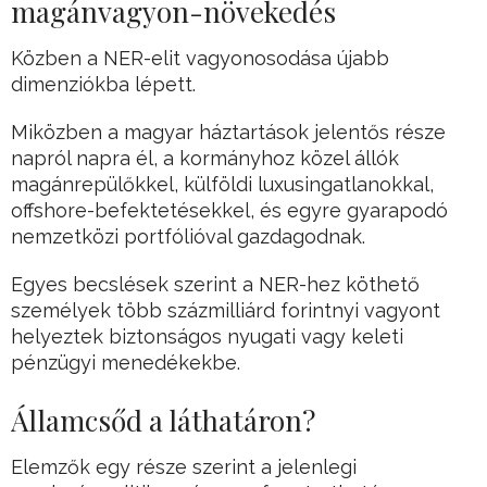
magánvagyon-növekedés
Közben a NER-elit vagyonosodása újabb
dimenziókba lépett.
Miközben a magyar háztartások jelentős része
napról napra él, a kormányhoz közel állók
magánrepülőkkel, külföldi luxusingatlanokkal,
offshore-befektetésekkel, és egyre gyarapodó
nemzetközi portfólióval gazdagodnak.
Egyes becslések szerint a NER-hez köthető
személyek több százmilliárd forintnyi vagyont
helyeztek biztonságos nyugati vagy keleti
pénzügyi menedékekbe.
Államcsőd a láthatáron?
Elemzők egy része szerint a jelenlegi