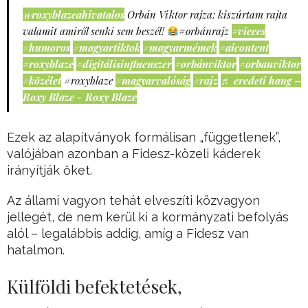
@roxyblazeahivatalos
Orbán Viktor rajza: kiszúrtam rajta
valamit amiről senki sem beszél!
#orbánrajz
#vicces
#humoros
#magyartiktok
#magyarmémek
#aicontent
#roxyblaze
#digitálisinfluenszer
#orbánviktor
#orbanviktor
#közélet
#roxyblaze
#magyarvalóság
#rajz
♬ eredeti hang –
Roxy Blaze - Roxy Blaze
Ezek az alapítványok formálisan „függetlenek”,
valójában azonban a Fidesz-közeli káderek
irányítják őket.
Az állami vagyon tehát elveszíti közvagyon
jellegét, de nem kerül ki a kormányzati befolyás
alól – legalábbis addig, amíg a Fidesz van
hatalmon.
Külföldi befektetések,