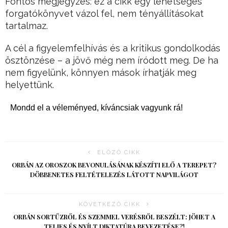
Fontos megjegyzés: ez a cikk egy lehetséges
forgatókönyvet vázol fel, nem tényállításokat
tartalmaz.
A cél a figyelemfelhívás és a kritikus gondolkodás
ösztönzése – a jövő még nem íródott meg. De ha
nem figyelünk, könnyen mások írhatják meg
helyettünk.
Mondd el a véleményed, kíváncsiak vagyunk rá!
ELŐZŐ CIKK
ORBÁN AZ OROSZOK BEVONULÁSÁNAK KÉSZÍTI ELŐ A TEREPET?
DÖBBENETES FELTÉTELEZÉS LÁTOTT NAPVILÁGOT
KÖVETKEZŐ CIKK
ORBÁN SORTŰZRŐL ÉS SZEMMEL VERÉSRŐL BESZÉLT: JÖHET A
TELJES ÉS NYÍLT DIKTATÚRA BEVEZETÉSE?!