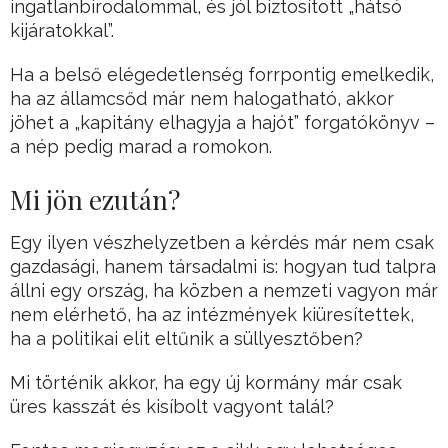
ingatlanbirodalommal, és jól biztosított „hátsó
kijáratokkal”.
Ha a belső elégedetlenség forrpontig emelkedik,
ha az államcsőd már nem halogatható, akkor
jöhet a „kapitány elhagyja a hajót” forgatókönyv –
a nép pedig marad a romokon.
Mi jön ezután?
Egy ilyen vészhelyzetben a kérdés már nem csak
gazdasági, hanem társadalmi is: hogyan tud talpra
állni egy ország, ha közben a nemzeti vagyon már
nem elérhető, ha az intézmények kiüresítettek,
ha a politikai elit eltűnik a süllyesztőben?
Mi történik akkor, ha egy új kormány már csak
üres kasszát és kisíbolt vagyont talál?