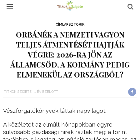
CÍMLAPSZTORIK
ORBÁNÉK A NEMZETI VAGYON
TELJES ÁTMENTÉSÉT HAJTJÁK
VÉGRE: 2026-RA JÖN AZ
ÁLLAMCSŐD, A KORMÁNY PEDIG
ELMENEKÜL AZ ORSZÁGBÓL?
TITKOK SZIGETE
1 ÉV EZELŐTT
Vészforgatókönyvek láttak napvilágot.
A közéletet az elmúlt hónapokban egyre
súlyosabb gazdasági hírek rázták meg: a forint
továbbra is ingatag, az infláció tartósan magas, az