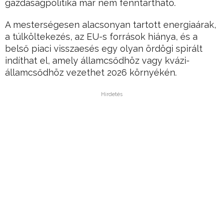
gazdaságpolitika már nem fenntartható.
A mesterségesen alacsonyan tartott energiaárak,
a túlköltekezés, az EU-s források hiánya, és a
belső piaci visszaesés egy olyan ördögi spirált
indíthat el, amely államcsődhöz vagy kvázi-
államcsődhöz vezethet 2026 környékén.
Hirdetés