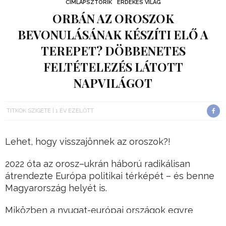
CÍMLAPSZTORIK
ÉRDEKES VILÁG
ORBÁN AZ OROSZOK
BEVONULÁSÁNAK KÉSZÍTI ELŐ A
TEREPET? DÖBBENETES
FELTÉTELEZÉS LÁTOTT
NAPVILÁGOT
TITKOK SZIGETE
1 ÉV EZELŐTT
Lehet, hogy visszajönnek az oroszok?!
2022 óta az orosz–ukrán háború radikálisan
átrendezte Európa politikai térképét – és benne
Magyarország helyét is.
Miközben a nyugat-európai országok egyre
határozottabban zárkóznak össze az orosz