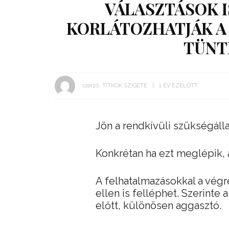
VÁLASZTÁSOK 
KORLÁTOZHATJÁK A 
TÜNT
szerző:
TITKOK SZIGETE
1 ÉV EZELŐTT
Jön a rendkívüli szükségáll
Konkrétan ha ezt meglépik, 
A felhatalmazásokkal a végre
ellen is felléphet. Szerinte 
előtt, különösen aggasztó.