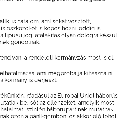
atikus hatalom, ami sokat vesztett,
lis eszközöket is képes hozni, eddig is
 a típusú jogi átalakítás olyan dologra készül
tnek gondolnak.
nd van, a rendeleti kormányzás most is él.
elhatalmazás, ami megpróbálja kihasználni
 a kormány is gerjeszt:
yékünkön, ráadásul az Európai Uniót háborús
utatják be, sőt az ellenzéket, amelyik most
hatalmát, szintén háborúpártinak mutatnak
nak ezen a pánikgombon, és akkor elő lehet