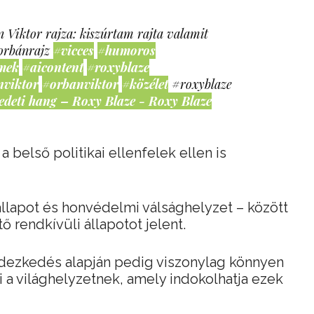
 Viktor rajza: kiszúrtam rajta valamit
orbánrajz
#vicces
#humoros
mek
#aicontent
#roxyblaze
nviktor
#orbanviktor
#közélet
#roxyblaze
edeti hang – Roxy Blaze - Roxy Blaze
 belső politikai ellenfelek ellen is
állapot és honvédelmi válsághelyzet – között
 rendkívüli állapotot jelent.
dezkedés alapján pedig viszonylag könnyen
i a világhelyzetnek, amely indokolhatja ezek