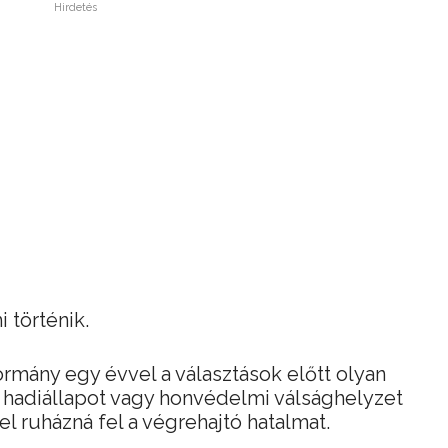
Hirdetés
 történik.
rmány egy évvel a választások előtt olyan
y hadiállapot vagy honvédelmi válsághelyzet
l ruházná fel a végrehajtó hatalmat.