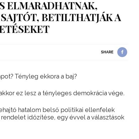
IS ELMARADHATNAK,
SAJTÓT, BETILTHATJÁK A
ETÉSEKET
SHARE
apot? Tényleg ekkora a baj?
akkor ez lesz a tényleges demokrácia vége.
hajtó hatalom belső politikai ellenfelek
a rendelet időzítése, egy évvel a választások