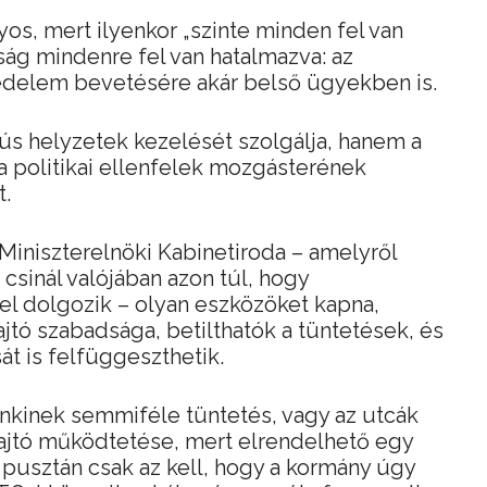
os, mert ilyenkor „szinte minden fel van
ág mindenre fel van hatalmazva: az
édelem bevetésére akár belső ügyekben is.
ús helyzetek kezelését szolgálja, hanem a
 a politikai ellenfelek mozgásterének
t.
Miniszterelnöki Kabinetiroda – amelyről
csinál valójában azon túl, hogy
el dolgozik – olyan eszközöket kapna,
jtó szabadsága, betilthatók a tüntetések, és
át is felfüggeszthetik.
senkinek semmiféle tüntetés, vagy az utcák
sajtó működtetése, mert elrendelhető egy
 pusztán csak az kell, hogy a kormány úgy