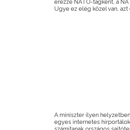
érezze NATO-tagként, a NAT
Ugye ez elég közel van, azt
A miniszter ilyen helyzetben
egyes internetes hírportálo
számítanak országos sajtót