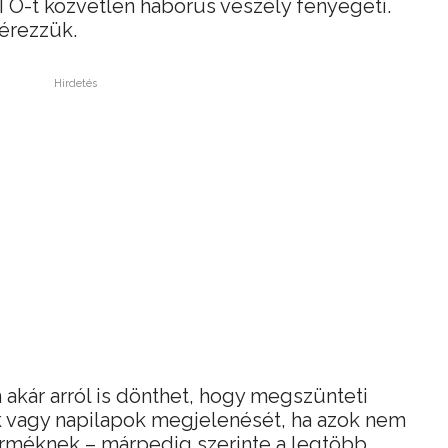
O-t közvetlen háborús veszély fenyegeti.
 érezzük.
Hirdetés
 akár arról is dönthet, hogy megszünteti
k vagy napilapok megjelenését, ha azok nem
erméknek – márpedig szerinte a legtöbb