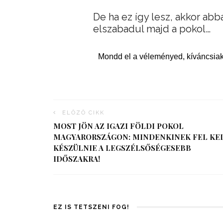
De ha ez így lesz, akkor abb
elszabadul majd a pokol…
Mondd el a véleményed, kíváncsiak
ELŐZŐ CIKK
MOST JÖN AZ IGAZI FÖLDI POKOL
MAGYARORSZÁGON: MINDENKINEK FEL KE
KÉSZÜLNIE A LEGSZÉLSŐSÉGESEBB
IDŐSZAKRA!
EZ IS TETSZENI FOG!