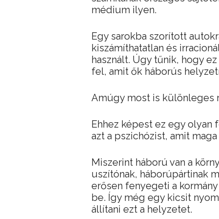
médium ilyen.
Egy sarokba szorított autokr
kiszámíthatatlan és irracioná
használt. Úgy tűnik, hogy ez
fel, amit ők háborús helyze
Amúgy most is különleges re
Ehhez képest ez egy olyan f
azt a pszichózist, amit maga
Miszerint háború van a körn
uszítónak, háborúpártinak m
erősen fenyegeti a kormány 
be. Így még egy kicsit nyom
állítani ezt a helyzetet.