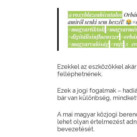
@roxyblazeahivatalos
Orbán
amiről senki sem beszél!
#
#magyartiktok
#magyarmé
#digitálisinfluenszer
#orbá
#magyarvalóság
#rajz
♬ er
Ezekkel az eszközökkel akár a
felléphetnének.
Ezek a jogi fogalmak – hadi
bár van különbség, mindkettő
A mai magyar közjogi beren
lehet olyan értelmezést adn
bevezetését.