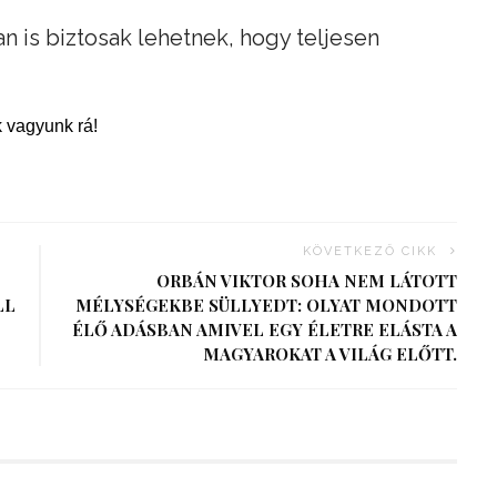
an is biztosak lehetnek, hogy teljesen
 vagyunk rá!
KÖVETKEZŐ CIKK
ORBÁN VIKTOR SOHA NEM LÁTOTT
LL
MÉLYSÉGEKBE SÜLLYEDT: OLYAT MONDOTT
ÉLŐ ADÁSBAN AMIVEL EGY ÉLETRE ELÁSTA A
MAGYAROKAT A VILÁG ELŐTT.