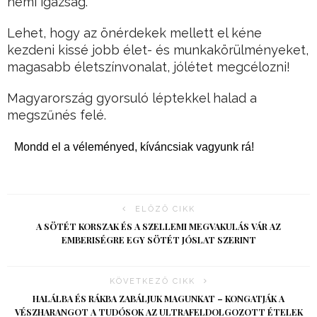
némi igazság.
Lehet, hogy az önérdekek mellett el kéne
kezdeni kissé jobb élet- és munkakörülményeket,
magasabb életszínvonalat, jólétet megcélozni!
Magyarország gyorsuló léptekkel halad a
megszűnés felé.
Mondd el a véleményed, kíváncsiak vagyunk rá!
ELŐZŐ CIKK
A SÖTÉT KORSZAK ÉS A SZELLEMI MEGVAKULÁS VÁR AZ
EMBERISÉGRE EGY SÖTÉT JÓSLAT SZERINT
KÖVETKEZŐ CIKK
HALÁLBA ÉS RÁKBA ZABÁLJUK MAGUNKAT – KONGATJÁK A
VÉSZHARANGOT A TUDÓSOK AZ ULTRAFELDOLGOZOTT ÉTELEK