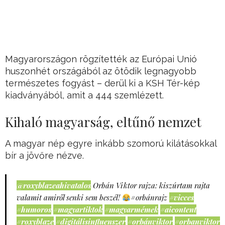
Magyarországon rögzítették az Európai Unió
huszonhét országából az ötödik legnagyobb
természetes fogyást – derül ki a KSH Tér-kép
kiadványából, amit a 444 szemlézett.
Kihaló magyarság, eltűnő nemzet
A magyar nép egyre inkább szomorú kilátásokkal
bír a jövőre nézve.
@roxyblazeahivatalos
Orbán Viktor rajza: kiszúrtam rajta
valamit amiről senki sem beszél!
#orbánrajz
#vicces
#humoros
#magyartiktok
#magyarmémek
#aicontent
#roxyblaze
#digitálisinfluenszer
#orbánviktor
#orbanviktor