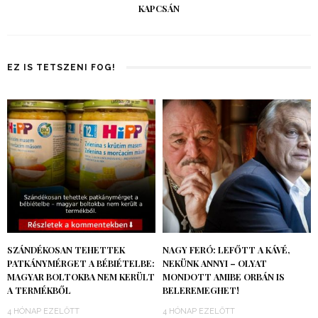
KAPCSÁN
EZ IS TETSZENI FOG!
SZÁNDÉKOSAN TEHETTEK
NAGY FERÓ: LEFŐTT A KÁVÉ,
PATKÁNYMÉRGET A BÉBIÉTELBE:
NEKÜNK ANNYI – OLYAT
MAGYAR BOLTOKBA NEM KERÜLT
MONDOTT AMIBE ORBÁN IS
A TERMÉKBŐL
BELEREMEGHET!
4 HÓNAP EZELŐTT
4 HÓNAP EZELŐTT