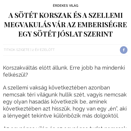
ÉRDEKES VILÁG
A SÖTÉT KORSZAK ÉS A SZELLEMI
MEGVAKULÁS VÁR AZ EMBERISÉGRE
EGY SÖTÉT JÓSLAT SZERINT
TITKOK SZIGETE
2 ÉV EZELŐTT
Korszakváltás előtt állunk. Erre jobb ha mindenki
felkészül?
A szellemi vakság következtében azonban
nemcsak téri világunk hullik szét, vagyis nemcsak
egy olyan hasadás következik be, aminek
következtében azt hisszük, hogy van egy „én”, aki
a lényegét tekintve különbözik más dolgoktól.
Az egységes világ és az egységes tudat nemcsak