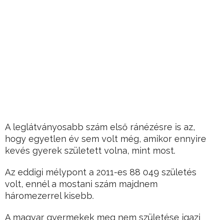
A leglátványosabb szám első ránézésre is az,
hogy egyetlen év sem volt még, amikor ennyire
kevés gyerek született volna, mint most.
Az eddigi mélypont a 2011-es 88 049 születés
volt, ennél a mostani szám majdnem
háromezerrel kisebb.
A magyar gyermekek meg nem születése igazi