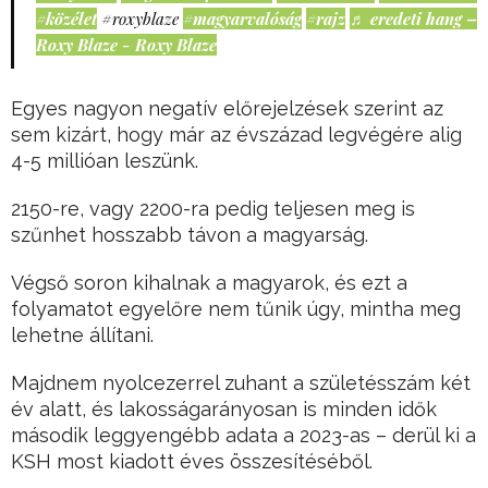
#közélet
#roxyblaze
#magyarvalóság
#rajz
♬ eredeti hang –
Roxy Blaze - Roxy Blaze
Egyes nagyon negatív előrejelzések szerint az
sem kizárt, hogy már az évszázad legvégére alig
4-5 millióan leszünk.
2150-re, vagy 2200-ra pedig teljesen meg is
szűnhet hosszabb távon a magyarság.
Végső soron kihalnak a magyarok, és ezt a
folyamatot egyelőre nem tűnik úgy, mintha meg
lehetne állítani.
Majdnem nyolcezerrel zuhant a születésszám két
év alatt, és lakosságarányosan is minden idők
második leggyengébb adata a 2023-as – derül ki a
KSH most kiadott éves összesítéséből.