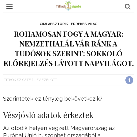
CÍMLAPSZTORIK
ÉRDEKES VILÁG
ROHAMOSAN FOGY A MAGYAR:
NEMZETHALÁL VÁR RÁNK A
TUDÓSOK SZERINT: SOKKOLÓ
ELŐREJELZÉS LÁTOTT NAPVILÁGOT.
TITKOK SZIGETE
2 ÉV EZELŐTT
Szerintetek ez tényleg bekövetkezik?
Vészjósló adatok érkeztek
Az ötödik helyen végzett Magyarország az
Európai Unió huszonhét országából a