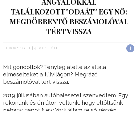
ANGYALOKKAL
TALÁLKOZOTT”ODAÁT” EGY NŐ:
MEGDÖBBENTŐ BESZÁMOLÓVAL
TÉRT VISSZA
TITKOK SZIGETE
4 ÉV EZELŐTT
Mit gondoltok? Tényleg átélte az általa
elmesélteket a túlvilágon? Megrázó
beszámolóval tért vissza.
2019 júliusában autóbalesetet szenvedtem. Egy
rokonunk és én úton voltunk, hogy eltöltsünk
néhány napot New York állam felső részén.
Nagyjából félúton jártunk az úti célunk felé,
amikor egy másik autó hátulról nekünk jött, és