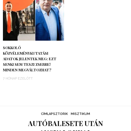
SOKKOLÓ
KÖZVÉLEMÉNYKUTATÁSI
ADATOK JELENTEK MEG: EZT
SENKI SEM TESZI ZSEBRE!
MINDEN MEGVÁLTOZHAT?
7 HÓNAP EZELŐTT
CÍMLAPSZTORIK
MISZTIKUM
AUTÓBALESETE UTÁN