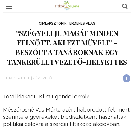
CÍMLAPSZTORIK
ÉRDEKES VILÁG
“SZÉGYELLJE MAGÁT MINDEN
FELNŐTT, AKI EZT MŰVELI” –
BESZÓLT A TANÁROKNAK EGY
TANKERÜLETVEZETŐ-HELYETTES
TITKOK SZIGETE
4 ÉV EZELŐTT
Totál kiakadt… Ki mit gondol erről?
Mészárosné Vas Márta azért háborodott fel, mert
szerinte a gyerekeket biodíszletként használták
politikai célokra a szerdai tiltakozó akciókban.