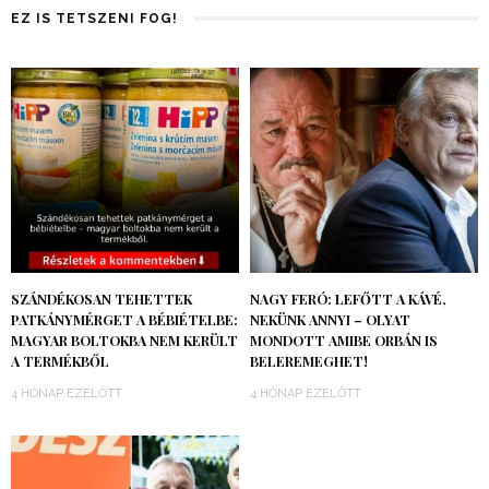
EZ IS TETSZENI FOG!
SZÁNDÉKOSAN TEHETTEK
NAGY FERÓ: LEFŐTT A KÁVÉ,
PATKÁNYMÉRGET A BÉBIÉTELBE:
NEKÜNK ANNYI – OLYAT
MAGYAR BOLTOKBA NEM KERÜLT
MONDOTT AMIBE ORBÁN IS
A TERMÉKBŐL
BELEREMEGHET!
4 HÓNAP EZELŐTT
4 HÓNAP EZELŐTT