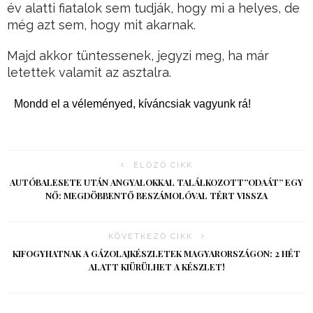
év alatti fiatalok sem tudják, hogy mi a helyes, de
még azt sem, hogy mit akarnak.
Majd akkor tüntessenek, jegyzi meg, ha már
letettek valamit az asztalra.
Mondd el a véleményed, kíváncsiak vagyunk rá!
ELŐZŐ CIKK
AUTÓBALESETE UTÁN ANGYALOKKAL TALÁLKOZOTT”ODAÁT” EGY
NŐ: MEGDÖBBENTŐ BESZÁMOLÓVAL TÉRT VISSZA
KÖVETKEZŐ CIKK
KIFOGYHATNAK A GÁZOLAJKÉSZLETEK MAGYARORSZÁGON: 2 HÉT
ALATT KIÜRÜLHET A KÉSZLET!