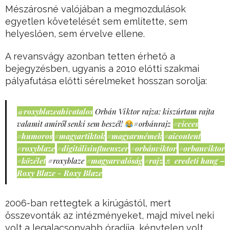
Mészárosné valójában a megmozdulások
egyetlen követelését sem említette, sem
helyeslően, sem érvelve ellene.
A revansvágy azonban tetten érhető a
bejegyzésben, ugyanis a 2010 előtti szakmai
pályafutása előtti sérelmeket hosszan sorolja:
@roxyblazeahivatalos
Orbán Viktor rajza: kiszúrtam rajta
valamit amiről senki sem beszél!
#orbánrajz
#vicces
#humoros
#magyartiktok
#magyarmémek
#aicontent
#roxyblaze
#digitálisinfluenszer
#orbánviktor
#orbanviktor
#közélet
#roxyblaze
#magyarvalóság
#rajz
♬ eredeti hang –
Roxy Blaze - Roxy Blaze
2006-ban rettegtek a kirúgástól, mert
összevonták az intézményeket, majd mivel neki
volt a legalacsonyabb óradíja, kénytelen volt