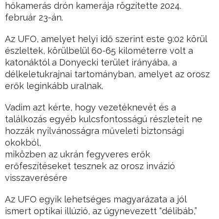
hőkamerás drón kamerája rögzítette 2024.
február 23-án.
Az UFO, amelyet helyi idő szerint este 9:02 körül
észleltek, körülbelül 60-65 kilométerre volt a
katonáktól a Donyecki terület irányába, a
délkeletukrajnai tartományban, amelyet az orosz
erők leginkább uralnak.
Vadim azt kérte, hogy vezetéknevét és a
találkozás egyéb kulcsfontosságú részleteit ne
hozzák nyilvánosságra műveleti biztonsági
okokból,
miközben az ukrán fegyveres erők
erőfeszítéseket tesznek az orosz invázió
visszaverésére
Az UFO egyik lehetséges magyarázata a jól
ismert optikai illúzió, az úgynevezett “délibáb,”