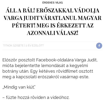
ÉRDEKES VILÁG
ÁLL A BÁL! ERŐSZAKKAL VÁDOLJA
VARGA JUDIT VÁRATLANUL MAGYAR
PÉTERT! MEG IS ÉRKEZETT AZ
AZONNALI VÁLASZ!
TITKOK SZIGETE
2 ÉV EZELŐTT
Először posztolt Facebook-oldalára Varga Judit,
mióta bejelentette lemondását a kegyelmi
botrány után. Egy kétéves rövidfilmet osztott
meg a kapcsolati erőszakról vasárnap este.
„Mindig van kiút.”
– fűzte hozzá röviden a videóhoz.