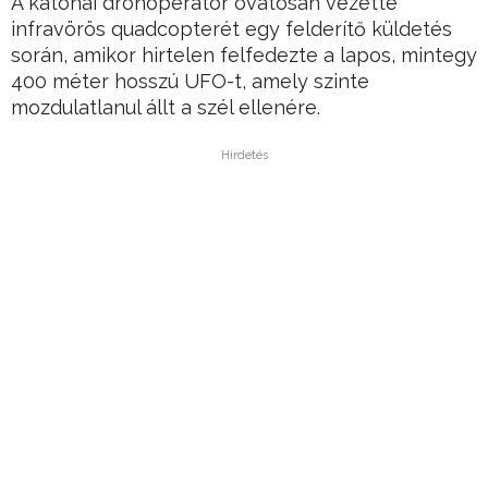
A katonai drónoperátor óvatosan vezette
infravörös quadcopterét egy felderítő küldetés
során, amikor hirtelen felfedezte a lapos, mintegy
400 méter hosszú UFO-t, amely szinte
mozdulatlanul állt a szél ellenére.
Hirdetés