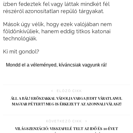
ízben fedeztek fel vagy láttak mindkét fél
részéről azonosítatlan repülő tárgyakat.
Mások úgy vélik, hogy ezek valójában nem
földönkívüliek, hanem eddig titkos katonai
technológiák.
Ki mit gondol?
Mondd el a véleményed, kíváncsiak vagyunk rá!
ELŐZŐ CIKK
ÁLL A BÁL! ERŐSZAKKAL VÁDOLJA VARGA JUDIT VÁRATLANUL
MAGYAR PÉTERT! MEG IS ÉRKEZETT AZ AZONNALI VÁLASZ!
KÖVETKEZŐ CIKK
VILÁGSZENZÁCIÓ: VISSZAFELÉ TELT AZ IDŐ ÉS 10 ÉVET