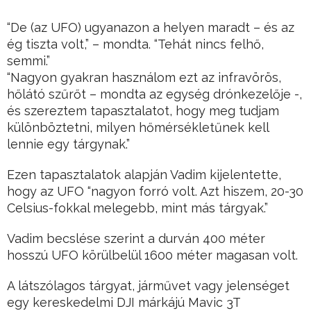
“De (az UFO) ugyanazon a helyen maradt – és az
ég tiszta volt,” – mondta. “Tehát nincs felhő,
semmi.”
“Nagyon gyakran használom ezt az infravörös,
hőlátó szűrőt – mondta az egység drónkezelője -,
és szereztem tapasztalatot, hogy meg tudjam
különböztetni, milyen hőmérsékletűnek kell
lennie egy tárgynak.”
Ezen tapasztalatok alapján Vadim kijelentette,
hogy az UFO “nagyon forró volt. Azt hiszem, 20-30
Celsius-fokkal melegebb, mint más tárgyak.”
Vadim becslése szerint a durván 400 méter
hosszú UFO körülbelül 1600 méter magasan volt.
A látszólagos tárgyat, járművet vagy jelenséget
egy kereskedelmi DJI márkájú Mavic 3T