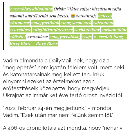
@roxyblazeahivatalos
Orbán Viktor rajza: kiszúrtam rajta
valamit amiről senki sem beszél!
#orbánrajz
#vicces
#humoros
#magyartiktok
#magyarmémek
#aicontent
#roxyblaze
#digitálisinfluenszer
#orbánviktor
#orbanviktor
#közélet
#roxyblaze
#magyarvalóság
#rajz
♬ eredeti hang –
Roxy Blaze - Roxy Blaze
Vadim elmondta a DailyMail-nek, hogy ez a
“meglepetés” nem igazán félelem volt, mert neki
és katonatársainak meg kellett tanulniuk
elnyomni ezeket az érzelmeket azon
erőfeszítéseik közepette, hogy megvédjék
Ukrajnát az immár két éve tartó orosz inváziótól.
“2022. február 24-én megijedtünk,” – mondta
Vadim. “Ezek után már nem félünk semmitől.”
A 406-os drónpilótája azt mondta, hogy “néhány