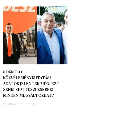
SOKKOLÓ
KÖZVÉLEMÉNYKUTATÁSI
ADATOK JELENTEK MEG: EZT
SENKI SEM TESZI ZSEBRE!
MINDEN MEGVÁLTOZHAT?
7 HÓNAP EZELŐTT