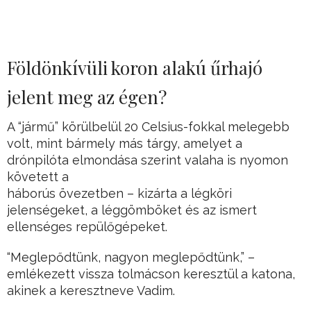
Földönkívüli koron alakú űrhajó
jelent meg az égen?
A “jármű” körülbelül 20 Celsius-fokkal melegebb
volt, mint bármely más tárgy, amelyet a
drónpilóta elmondása szerint valaha is nyomon
követett a
háborús övezetben – kizárta a légköri
jelenségeket, a léggömböket és az ismert
ellenséges repülőgépeket.
“Meglepődtünk, nagyon meglepődtünk,” –
emlékezett vissza tolmácson keresztül a katona,
akinek a keresztneve Vadim.