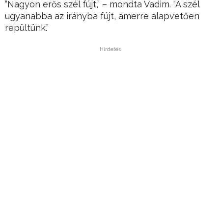
“Nagyon erős szél fújt,” – mondta Vadim. “A szél
ugyanabba az irányba fújt, amerre alapvetően
repültünk.”
Hirdetés