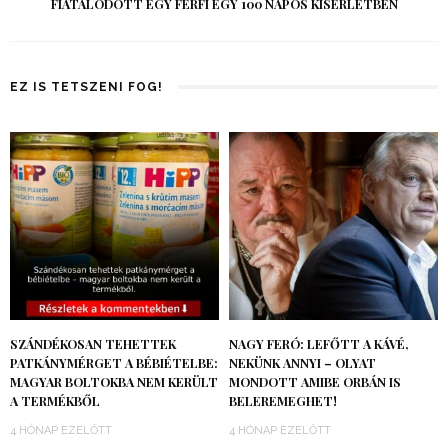
FIATALODOTT EGY FÉRFI EGY 100 NAPOS KÍSÉRLETBEN
EZ IS TETSZENI FOG!
SZÁNDÉKOSAN TEHETTEK
NAGY FERÓ: LEFŐTT A KÁVÉ,
PATKÁNYMÉRGET A BÉBIÉTELBE:
NEKÜNK ANNYI – OLYAT
MAGYAR BOLTOKBA NEM KERÜLT
MONDOTT AMIBE ORBÁN IS
A TERMÉKBŐL
BELEREMEGHET!
4 HÓNAP EZELŐTT
4 HÓNAP EZELŐTT