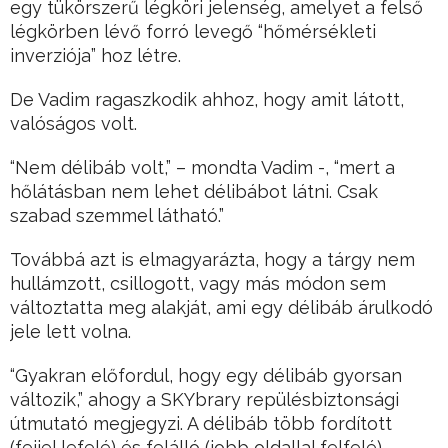
egy tükörszerű légköri jelenség, amelyet a felső
légkörben lévő forró levegő “hőmérsékleti
inverziója” hoz létre.
De Vadim ragaszkodik ahhoz, hogy amit látott,
valóságos volt.
“Nem délibáb volt,” – mondta Vadim -, “mert a
hőlátásban nem lehet délibábot látni. Csak
szabad szemmel látható.”
Továbbá azt is elmagyarázta, hogy a tárgy nem
hullámzott, csillogott, vagy más módon sem
változtatta meg alakját, ami egy délibáb árulkodó
jele lett volna.
“Gyakran előfordul, hogy egy délibáb gyorsan
változik,” ahogy a SKYbrary repülésbiztonsági
útmutató megjegyzi. A délibáb több fordított
(fejjel lefelé) és felálló (jobb oldallal felfelé)