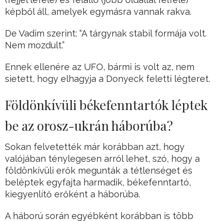
képből áll, amelyek egymásra vannak rakva.
De Vadim szerint: “A tárgynak stabil formája volt.
Nem mozdult.”
Ennek ellenére az UFO, bármi is volt az, nem
sietett, hogy elhagyja a Donyeck feletti légteret.
Földönkívüli békefenntartók léptek
be az orosz-ukrán háborúba?
Sokan felvetették már korábban azt, hogy
valójában ténylegesen arról lehet, szó, hogy a
földönkívüli erők megunták a tétlenséget és
beléptek egyfajta harmadik, békefenntartó,
kiegyenlítő erőként a háborúba.
A háború során egyébként korábban is több