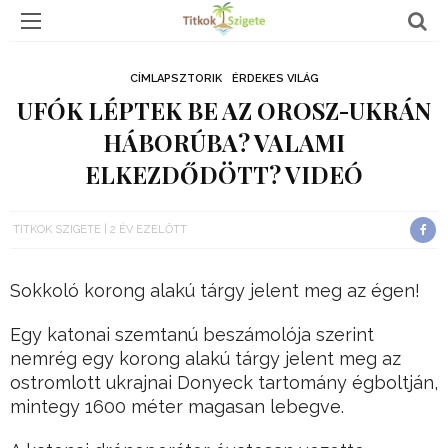
CÍMLAPSZTORIK
ÉRDEKES VILÁG
UFÓK LÉPTEK BE AZ OROSZ-UKRÁN
HÁBORÚBA? VALAMI
ELKEZDŐDÖTT? VIDEÓ
TITKOK SZIGETE
2 ÉV EZELŐTT
Sokkoló korong alakú tárgy jelent meg az égen!
Egy katonai szemtanú beszámolója szerint
nemrég egy korong alakú tárgy jelent meg az
ostromlott ukrajnai Donyeck tartomány égboltján,
mintegy 1600 méter magasan lebegve.