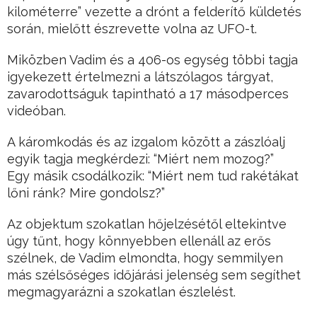
kilométerre” vezette a drónt a felderítő küldetés
során, mielőtt észrevette volna az UFO-t.
Miközben Vadim és a 406-os egység többi tagja
igyekezett értelmezni a látszólagos tárgyat,
zavarodottságuk tapintható a 17 másodperces
videóban.
A káromkodás és az izgalom között a zászlóalj
egyik tagja megkérdezi: “Miért nem mozog?”
Egy másik csodálkozik: “Miért nem tud rakétákat
lőni ránk? Mire gondolsz?”
Az objektum szokatlan hőjelzésétől eltekintve
úgy tűnt, hogy könnyebben ellenáll az erős
szélnek, de Vadim elmondta, hogy semmilyen
más szélsőséges időjárási jelenség sem segíthet
megmagyarázni a szokatlan észlelést.