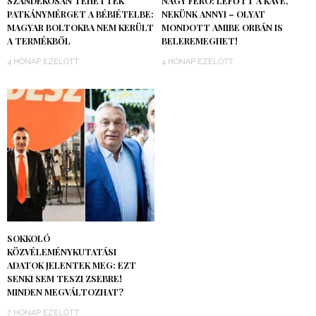
SZÁNDÉKOSAN TEHETTEK
NAGY FERÓ: LEFŐTT A KÁVÉ,
PATKÁNYMÉRGET A BÉBIÉTELBE:
NEKÜNK ANNYI – OLYAT
MAGYAR BOLTOKBA NEM KERÜLT
MONDOTT AMIBE ORBÁN IS
A TERMÉKBŐL
BELEREMEGHET!
4 HÓNAP EZELŐTT
4 HÓNAP EZELŐTT
SOKKOLÓ
KÖZVÉLEMÉNYKUTATÁSI
ADATOK JELENTEK MEG: EZT
SENKI SEM TESZI ZSEBRE!
MINDEN MEGVÁLTOZHAT?
7 HÓNAP EZELŐTT