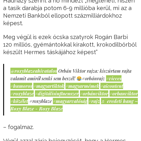
Hadházy szerint a nő mindezt „megteheti, hiszen
a tasik darabja potom 6-9 millióba kerül, mi az a
Nemzeti Bankból ellopott százmilliárdokhoz
képest.
Meg végül is ezek ócska szatyrok Rogán Barbi
120 milliós, gyémántokkal kirakott, krokodilbőrből
készült Hermes táskájához képest”
@roxyblazeahivatalos
Orbán Viktor rajza: kiszúrtam rajta
valamit amiről senki sem beszél!
#orbánrajz
#vicces
#humoros
#magyartiktok
#magyarmémek
#aicontent
#roxyblaze
#digitálisinfluenszer
#orbánviktor
#orbanviktor
#közélet
#roxyblaze
#magyarvalóság
#rajz
♬ eredeti hang –
Roxy Blaze - Roxy Blaze
– fogalmaz.
Végül azzal zárja bejegyzését, hogy a Hermes