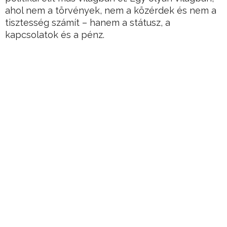
ahol nem a törvények, nem a közérdek és nem a
tisztesség számít – hanem a státusz, a
kapcsolatok és a pénz.
Az újabb botrány, miszerint Lázár János egyik
videójában a háttérben feltűnik egy rég elveszett
festmény, csak a jéghegy csúcsa.
Hirdetés