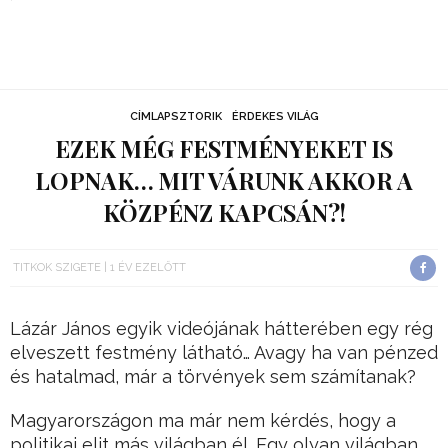
CÍMLAPSZTORIK
ÉRDEKES VILÁG
EZEK MÉG FESTMÉNYEKET IS
LOPNAK… MIT VÁRUNK AKKOR A
KÖZPÉNZ KAPCSÁN?!
TITKOK SZIGETE
1 ÉV EZELŐTT
Lázár János egyik videójának hátterében egy rég
elveszett festmény látható… Avagy ha van pénzed
és hatalmad, már a törvények sem számítanak?
Magyarországon ma már nem kérdés, hogy a
politikai elit más világban él. Egy olyan világban,