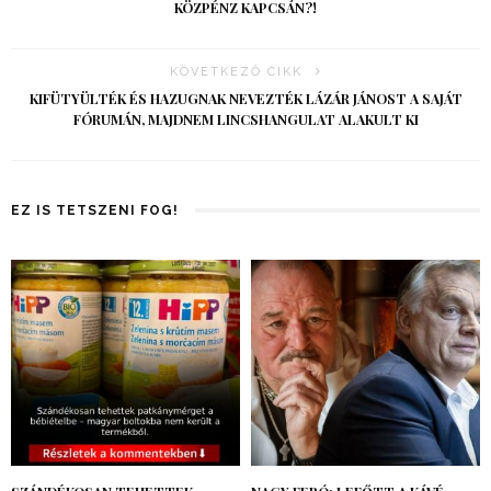
KÖZPÉNZ KAPCSÁN?!
KÖVETKEZŐ CIKK
KIFÜTYÜLTÉK ÉS HAZUGNAK NEVEZTÉK LÁZÁR JÁNOST A SAJÁT
FÓRUMÁN, MAJDNEM LINCSHANGULAT ALAKULT KI
EZ IS TETSZENI FOG!