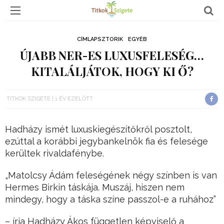
CÍMLAPSZTORIK
EGYÉB
ÚJABB NER-ES LUXUSFELESÉG…
KITALÁLJÁTOK, HOGY KI Ő?
TITKOK SZIGETE
1 ÉV EZELŐTT
Hadházy ismét luxuskiegészítőkről posztolt,
ezúttal a korábbi jegybankelnök fia és felesége
kerültek rivaldafénybe.
„Matolcsy Ádám feleségének négy színben is van
Hermes Birkin táskája. Muszáj, hiszen nem
mindegy, hogy a táska színe passzol-e a ruhához”
– írja Hadházy Ákos független képviselő a