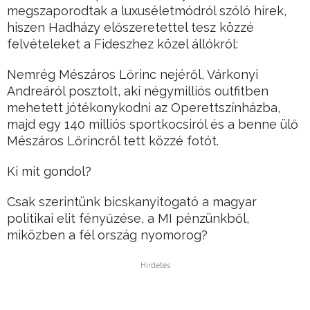
megszaporodtak a luxuséletmódról szóló hírek,
hiszen Hadházy előszeretettel tesz közzé
felvételeket a Fideszhez közel állókról:
Nemrég Mészáros Lőrinc nejéről, Várkonyi
Andreáról posztolt, aki négymilliós outfitben
mehetett jótékonykodni az Operettszínházba,
majd egy 140 milliós sportkocsiról és a benne ülő
Mészáros Lőrincről tett közzé fotót.
Ki mit gondol?
Csak szerintünk bicskanyitogató a magyar
politikai elit fényűzése, a MI pénzünkből,
miközben a fél ország nyomorog?
Hirdetés