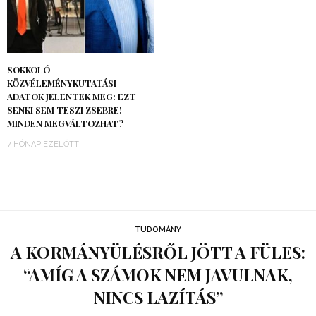
SOKKOLÓ
KÖZVÉLEMÉNYKUTATÁSI
ADATOK JELENTEK MEG: EZT
SENKI SEM TESZI ZSEBRE!
MINDEN MEGVÁLTOZHAT?
7 HÓNAP EZELŐTT
TUDOMÁNY
A KORMÁNYÜLÉSRŐL JÖTT A FÜLES:
“AMÍG A SZÁMOK NEM JAVULNAK,
NINCS LAZÍTÁS”