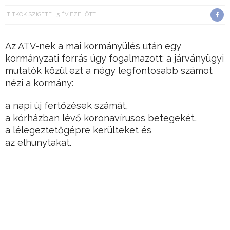
TITKOK SZIGETE
5 ÉV EZELŐTT
Az ATV-nek a mai kormányülés után egy
kormányzati forrás úgy fogalmazott: a járványügyi
mutatók közül ezt a négy legfontosabb számot
nézi a kormány:
a napi új fertőzések számát,
a kórházban lévő koronavírusos betegekét,
a lélegeztetőgépre kerülteket és
az elhunytakat.
Amíg ezek a számok tendenciaszerű javulást nem
mutatnak, addig nincs nyitás, nincs lazítás
Hirdetés