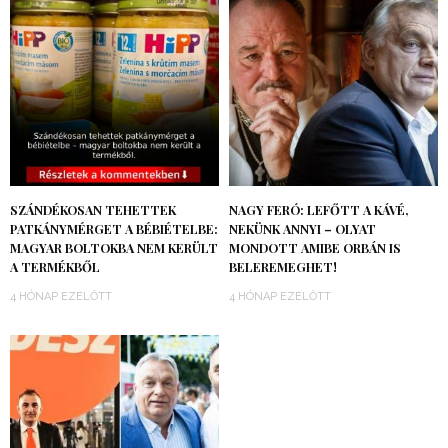
SZÁNDÉKOSAN TEHETTEK
NAGY FERÓ: LEFŐTT A KÁVÉ,
PATKÁNYMÉRGET A BÉBIÉTELBE:
NEKÜNK ANNYI – OLYAT
MAGYAR BOLTOKBA NEM KERÜLT
MONDOTT AMIBE ORBÁN IS
A TERMÉKBŐL
BELEREMEGHET!
4 HÓNAP EZELŐTT
4 HÓNAP EZELŐTT