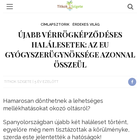
CÍMLAPSZTORIK
ÉRDEKES VILÁG
ÚJABB VÉRRÖGKÉPZŐDÉSES
HALÁLESETEK: AZ EU
GYÓGYSZERÜGYNÖKSÉGE AZONNAL
ÖSSZEÜL
TITKOK SZIGETE
5 ÉV EZELŐTT
Hamarosan dönthetnek a lehetséges
mellékhatásokat okozó oltásról?
Spanyolországban újabb két haláleset történt,
egyelőre még nem tisztázottak a körülményke,
szerda este jelentették a hatóságok!