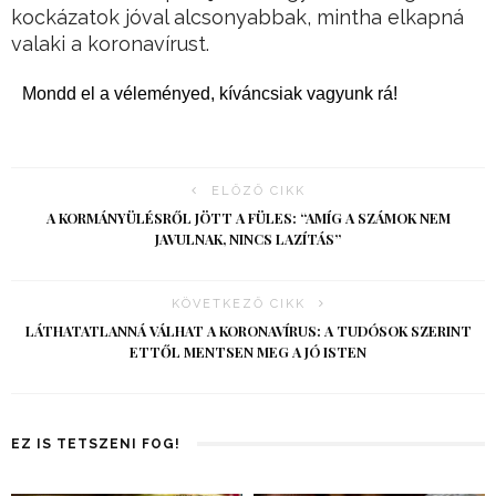
kockázatok jóval alcsonyabbak, mintha elkapná
valaki a koronavírust.
Mondd el a véleményed, kíváncsiak vagyunk rá!
ELŐZŐ CIKK
A KORMÁNYÜLÉSRŐL JÖTT A FÜLES: “AMÍG A SZÁMOK NEM
JAVULNAK, NINCS LAZÍTÁS”
KÖVETKEZŐ CIKK
LÁTHATATLANNÁ VÁLHAT A KORONAVÍRUS: A TUDÓSOK SZERINT
ETTŐL MENTSEN MEG A JÓ ISTEN
EZ IS TETSZENI FOG!