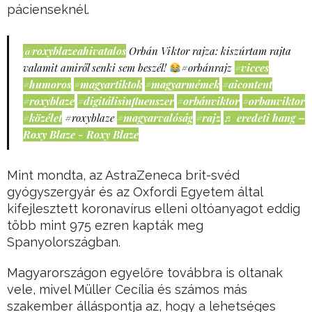
pácienseknél.
@roxyblazeahivatalos
Orbán Viktor rajza: kiszúrtam rajta
valamit amiről senki sem beszél!
#orbánrajz
#vicces
#humoros
#magyartiktok
#magyarmémek
#aicontent
#roxyblaze
#digitálisinfluenszer
#orbánviktor
#orbanviktor
#közélet
#roxyblaze
#magyarvalóság
#rajz
♬ eredeti hang –
Roxy Blaze - Roxy Blaze
Mint mondta, az AstraZeneca brit-svéd
gyógyszergyár és az Oxfordi Egyetem által
kifejlesztett koronavírus elleni oltóanyagot eddig
több mint 975 ezren kapták meg
Spanyolországban.
Magyarországon egyelőre továbbra is oltanak
vele, mivel Müller Cecília és számos más
szakember álláspontja az, hogy a lehetséges