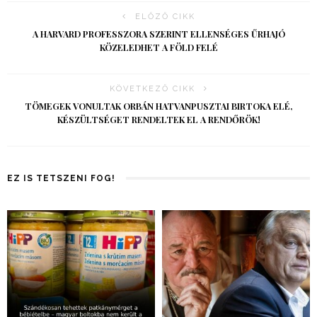
ELŐZŐ CIKK
A HARVARD PROFESSZORA SZERINT ELLENSÉGES ŰRHAJÓ
KÖZELEDHET A FÖLD FELÉ
KÖVETKEZŐ CIKK
TÖMEGEK VONULTAK ORBÁN HATVANPUSZTAI BIRTOKA ELÉ,
KÉSZÜLTSÉGET RENDELTEK EL A RENDŐRÖK!
EZ IS TETSZENI FOG!