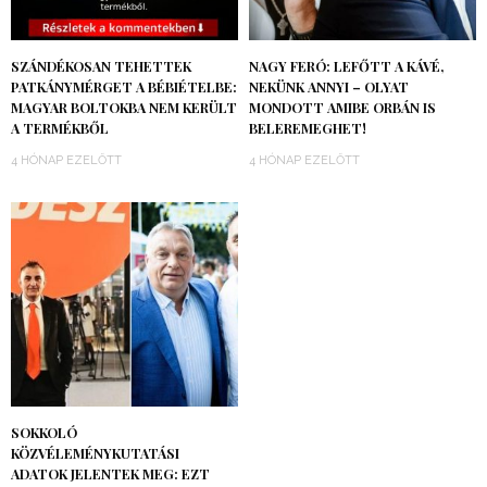
SZÁNDÉKOSAN TEHETTEK
NAGY FERÓ: LEFŐTT A KÁVÉ,
PATKÁNYMÉRGET A BÉBIÉTELBE:
NEKÜNK ANNYI – OLYAT
MAGYAR BOLTOKBA NEM KERÜLT
MONDOTT AMIBE ORBÁN IS
A TERMÉKBŐL
BELEREMEGHET!
4 HÓNAP EZELŐTT
4 HÓNAP EZELŐTT
SOKKOLÓ
KÖZVÉLEMÉNYKUTATÁSI
ADATOK JELENTEK MEG: EZT