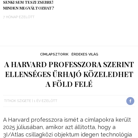
SENKI SEM TESZI ZSEBRE!
MINDEN MEGVÁLTOZHAT?
7 HÓNAP EZELŐTT
CÍMLAPSZTORIK
ÉRDEKES VILÁG
A HARVARD PROFESSZORA SZERINT
ELLENSÉGES ŰRHAJÓ KÖZELEDHET
A FÖLD FELÉ
TITKOK SZIGETE
1 ÉV EZELŐTT
A Harvard professzora ismét a címlapokra került
2025 júliusában, amikor azt állította, hogy a
3I/Atlas csillagközi objektum idegen technológia