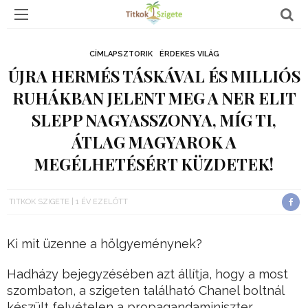
CÍMLAPSZTORIK
ÉRDEKES VILÁG
ÚJRA HERMÉS TÁSKÁVAL ÉS MILLIÓS
RUHÁKBAN JELENT MEG A NER ELIT
SLEPP NAGYASSZONYA, MÍG TI,
ÁTLAG MAGYAROK A
MEGÉLHETÉSÉRT KÜZDETEK!
TITKOK SZIGETE
1 ÉV EZELŐTT
Ki mit üzenne a hölgyeménynek?
Hadházy bejegyzésében azt állítja, hogy a most
szombaton, a szigeten található Chanel boltnál
készült felvételen a propagandaminiszter