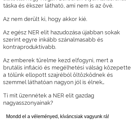
táska és ékszer látható, ami nem is az övé.
Az nem derült ki, hogy akkor kié.
Az egész NER elit hazudozása újabban sokak
szerint egyre inkább szánalmasabb és
kontraproduktívabb.
Az emberek türelme kezd elfogyni, mert a
brutális infláció és megélhetési válság közepette
a tőlünk ellopott szajréból öltözködnek és
szemmel láthatóan nagyon jól is élnek…
Ti mit üzennétek a NER elit gazdag
nagyasszonyainak?
Mondd el a véleményed, kíváncsiak vagyunk rá!