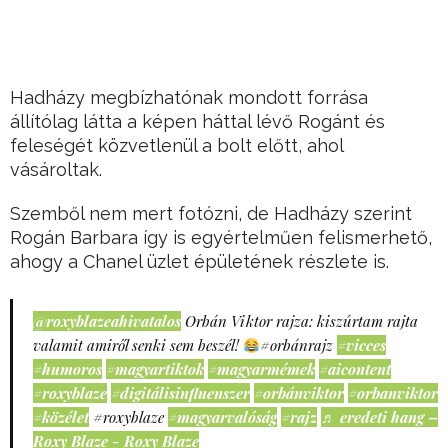
Hadházy megbízhatónak mondott forrása
állítólag látta a képen háttal lévő Rogánt és
feleségét közvetlenül a bolt előtt, ahol
vásároltak.
Szemből nem mert fotózni, de Hadházy szerint
Rogán Barbara így is egyértelműen felismerhető,
ahogy a Chanel üzlet épületének részlete is.
@roxyblazeahivatalos
Orbán Viktor rajza: kiszúrtam rajta
valamit amiről senki sem beszél!
#orbánrajz
#vicces
#humoros
#magyartiktok
#magyarmémek
#aicontent
#roxyblaze
#digitálisinfluenszer
#orbánviktor
#orbanviktor
#közélet
#roxyblaze
#magyarvalóság
#rajz
♬ eredeti hang –
Roxy Blaze - Roxy Blaze