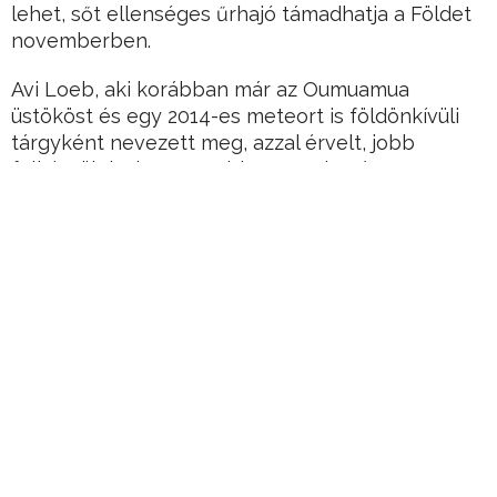
lehet, sőt ellenséges űrhajó támadhatja a Földet
novemberben.
Avi Loeb, aki korábban már az Oumuamua
üstököst és egy 2014-es meteort is földönkívüli
tárgyként nevezett meg, azzal érvelt, jobb
felkészülni a legrosszabbra. A tudományos
közösség azonban elutasította állításait, és
értelmetlennek nevezte a tanulmányt.
Avi Loeb asztrofizikus újra címlapokra került,
ugyanis ismét megállapításokat tett a korábban
felfedezett 3I/Atlas névre keresztelt üstökösről,
amely rendkívül szokatlan pályán halad, és
három, Naprendszerben lévő bolygót is érinthet.
Hirdetés