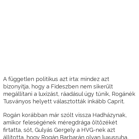
A független politikus azt írta: mindez azt
bizonyítja, hogy a Fideszben nem sikerült
megállítani a luxizást, ráadásul úgy tűnik, Rogánék
Tusványos helyett választották inkább Caprit.
Rogán korábban már szólt vissza Hadházynak,
amikor feleségének méregdrága öltözékét
firtatta, sőt, Gulyás Gergely a HVG-nek azt
állította, hogy Rogán Barbarán olyan luxusruha,