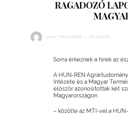
RAGADOZÓ LAPO
MAGYA
szerző:
TITKOK SZIGETE
3 ÉV EZELŐTT
Sorra érkeznek a hírek az és
A HUN-REN Agrártudományi
Intézete és a Magyar Term
először azonosítottak két szá
Magyarországon
– közölte az MTI-vel a HUN