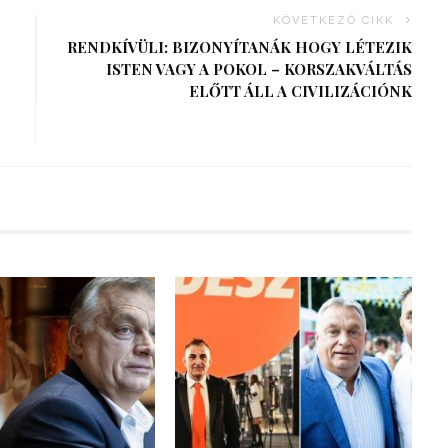
KÖVETKEZŐ CIKK
RENDKÍVÜLI: BIZONYÍTANÁK HOGY LÉTEZIK
ISTEN VAGY A POKOL – KORSZAKVÁLTÁS
ELŐTT ÁLL A CIVILIZÁCIÓNK