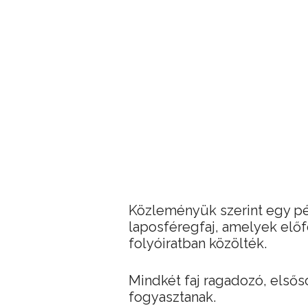
Közleményük szerint egy péc
laposféregfaj, amelyek előf
folyóiratban közölték.
Mindkét faj ragadozó, elsőso
fogyasztanak.