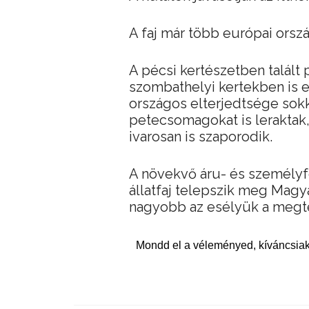
A faj már több európai orszá
A pécsi kertészetben talált
szombathelyi kertekben is el
országos elterjedtsége sok
petecsomagokat is leraktak
ivarosan is szaporodik.
A növekvő áru- és személy
állatfaj telepszik meg Magy
nagyobb az esélyük a megt
Mondd el a véleményed, kíváncsiak