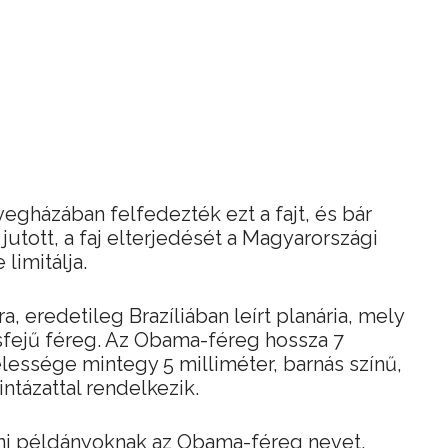
egházában felfedezték ezt a fajt, és bár
utott, a faj elterjedését a Magyarországi
limitálja.
, eredetileg Brazíliában leírt planária, mely
csfejű féreg. Az Obama-féreg hossza 7
lessége mintegy 5 milliméter, barnás színű,
ntázattal rendelkezik.
honi példányoknak az Obama-féreg nevet.