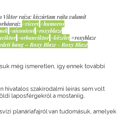
 Viktor rajza: kiszúrtam rajta valamit
orbánrajz
#vicces
#humoros
mek
#aicontent
#roxyblaze
nviktor
#orbanviktor
#közélet
#roxyblaze
edeti hang – Roxy Blaze - Roxy Blaze
tásuk még ismeretlen, így ennek további
 hivatalos szakirodalmi leírás sem volt
ldi laposférgekről a mostaniig.
svízi planáriafajról van tudomásuk, amelyek