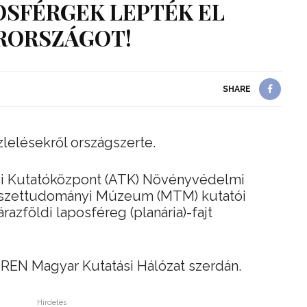
SFÉRGEK LEPTÉK EL
RORSZÁGOT!
SHARE
zlelésekről országszerte.
 Kutatóközpont (ATK) Növényvédelmi
észettudományi Múzeum (MTM) kutatói
razföldi laposféreg (planária)-fajt
-REN Magyar Kutatási Hálózat szerdán.
Hirdetés