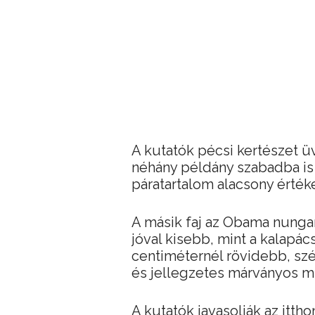
A kutatók pécsi kertészet üv
néhány példány szabadba is j
páratartalom alacsony értéke 
A másik faj az Obama nungara
jóval kisebb, mint a kalapá
centiméternél rövidebb, szé
és jellegzetes márványos mi
A kutatók javasolják az itt