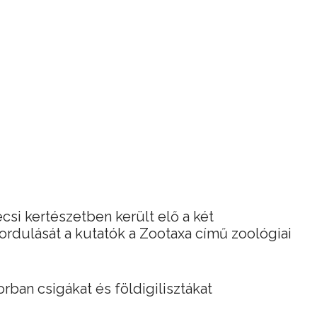
si kertészetben került elő a két
ordulását a kutatók a Zootaxa című zoológiai
rban csigákat és földigilisztákat