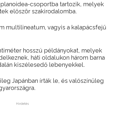
oplanoidea-csoportba tartozik, melyek
ek először szakirodalomba.
um multilineatum, vagyis a kalapácsfejű
centiméter hosszú példányokat, melyek
delkeznek, háti oldalukon három barna
oldalán kiszélesedő lebenyekkel.
leg Japánban írták le, és valószínűleg
gyarországra.
Hirdetés