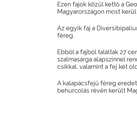
Ezen fajok közül kettő a Ge
Magyarországon most került
Az egyik faj a Diversibipali
féreg.
Ebből a fajból találtak 27 
szalmasárga alapszínnel ren
csíkkal, valamint a fej két 
A kalapácsfejű féreg eredeti
behurcolás révén került Ma