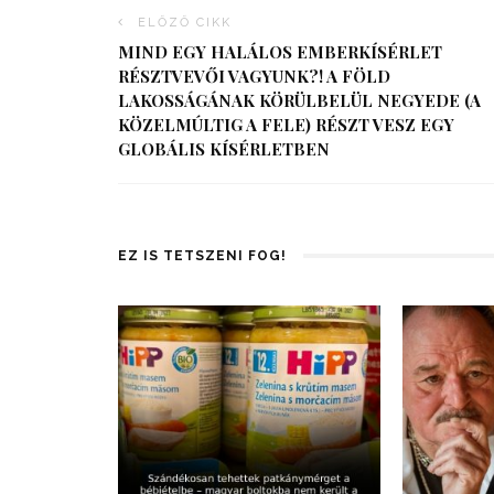
ELŐZŐ CIKK
MIND EGY HALÁLOS EMBERKÍSÉRLET
RÉSZTVEVŐI VAGYUNK?! A FÖLD
LAKOSSÁGÁNAK KÖRÜLBELÜL NEGYEDE (A
KÖZELMÚLTIG A FELE) RÉSZT VESZ EGY
GLOBÁLIS KÍSÉRLETBEN
EZ IS TETSZENI FOG!