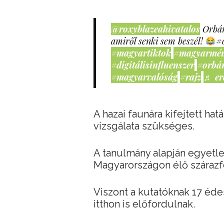
@roxyblazeahivatalos
Orbán
amiről senki sem beszél!
#
#magyartiktok
#magyarmé
#digitálisinfluenszer
#orbá
#magyarvalóság
#rajz
♬ er
A hazai faunára kifejtett ha
vizsgálata szükséges.
A tanulmány alapján egyetlen
Magyarországon élő szárazfö
Viszont a kutatóknak 17 éde
itthon is előfordulnak.