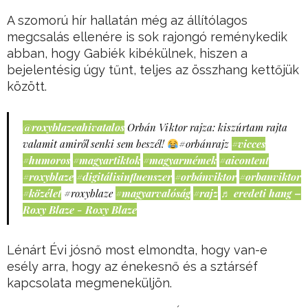
A szomorú hír hallatán még az állítólagos
megcsalás ellenére is sok rajongó reménykedik
abban, hogy Gabiék kibékülnek, hiszen a
bejelentésig úgy tűnt, teljes az összhang kettőjük
között.
@roxyblazeahivatalos
Orbán Viktor rajza: kiszúrtam rajta
valamit amiről senki sem beszél!
#orbánrajz
#vicces
#humoros
#magyartiktok
#magyarmémek
#aicontent
#roxyblaze
#digitálisinfluenszer
#orbánviktor
#orbanviktor
#közélet
#roxyblaze
#magyarvalóság
#rajz
♬ eredeti hang –
Roxy Blaze - Roxy Blaze
Lénárt Évi jósnő most elmondta, hogy van-e
esély arra, hogy az énekesnő és a sztárséf
kapcsolata megmeneküljön.