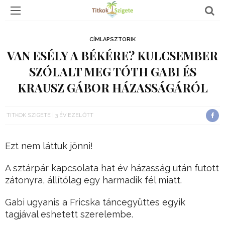
CÍMLAPSZTORIK
VAN ESÉLY A BÉKÉRE? KULCSEMBER
SZÓLALT MEG TÓTH GABI ÉS
KRAUSZ GÁBOR HÁZASSÁGÁRÓL
TITKOK SZIGETE
3 ÉV EZELŐTT
Ezt nem láttuk jönni!
A sztárpár kapcsolata hat év házasság után futott
zátonyra, állítólag egy harmadik fél miatt.
Gabi ugyanis a Fricska táncegyüttes egyik
tagjával eshetett szerelembe.