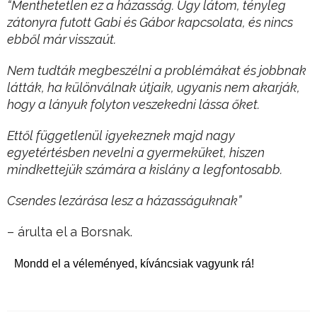
“Menthetetlen ez a házasság. Úgy látom, tényleg
zátonyra futott Gabi és Gábor kapcsolata, és nincs
ebből már visszaút.
Nem tudták megbeszélni a problémákat és jobbnak
látták, ha különválnak útjaik, ugyanis nem akarják,
hogy a lányuk folyton veszekedni lássa őket.
Ettől függetlenül igyekeznek majd nagy
egyetértésben nevelni a gyermeküket, hiszen
mindkettejük számára a kislány a legfontosabb.
Csendes lezárása lesz a házasságuknak”
– árulta el a Borsnak.
Mondd el a véleményed, kíváncsiak vagyunk rá!