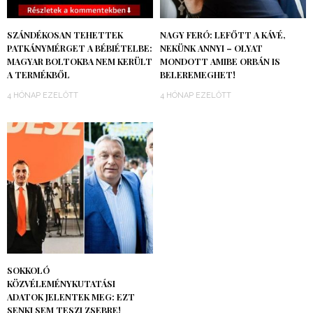
SZÁNDÉKOSAN TEHETTEK
NAGY FERÓ: LEFŐTT A KÁVÉ,
PATKÁNYMÉRGET A BÉBIÉTELBE:
NEKÜNK ANNYI – OLYAT
MAGYAR BOLTOKBA NEM KERÜLT
MONDOTT AMIBE ORBÁN IS
A TERMÉKBŐL
BELEREMEGHET!
4 HÓNAP EZELŐTT
4 HÓNAP EZELŐTT
SOKKOLÓ
KÖZVÉLEMÉNYKUTATÁSI
ADATOK JELENTEK MEG: EZT
SENKI SEM TESZI ZSEBRE!