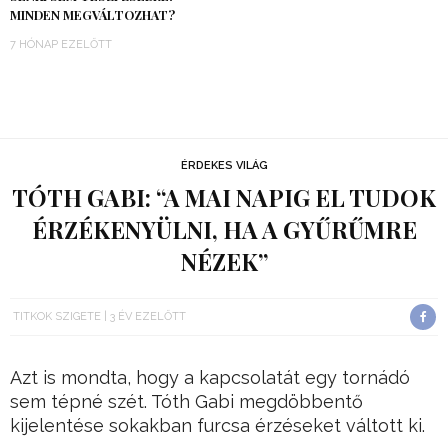
MINDEN MEGVÁLTOZHAT?
7 HÓNAP EZELŐTT
ÉRDEKES VILÁG
TÓTH GABI: “A MAI NAPIG EL TUDOK
ÉRZÉKENYÜLNI, HA A GYŰRŰMRE
NÉZEK”
TITKOK SZIGETE
3 ÉV EZELŐTT
Azt is mondta, hogy a kapcsolatát egy tornádó
sem tépné szét. Tóth Gabi megdöbbentő
kijelentése sokakban furcsa érzéseket váltott ki.