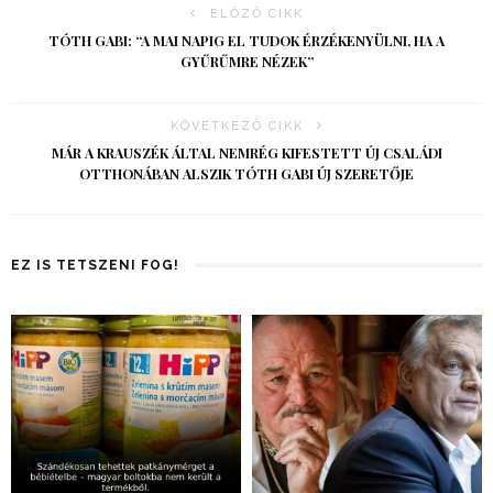
ELŐZŐ CIKK
TÓTH GABI: “A MAI NAPIG EL TUDOK ÉRZÉKENYÜLNI, HA A
GYŰRŰMRE NÉZEK”
KÖVETKEZŐ CIKK
MÁR A KRAUSZÉK ÁLTAL NEMRÉG KIFESTETT ÚJ CSALÁDI
OTTHONÁBAN ALSZIK TÓTH GABI ÚJ SZERETŐJE
EZ IS TETSZENI FOG!