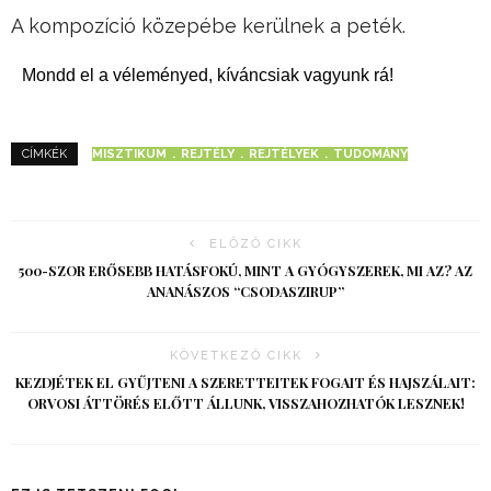
A kompozíció közepébe kerülnek a peték.
Mondd el a véleményed, kíváncsiak vagyunk rá!
MISZTIKUM
REJTÉLY
REJTÉLYEK
TUDOMÁNY
CÍMKÉK
ELŐZŐ CIKK
500-SZOR ERŐSEBB HATÁSFOKÚ, MINT A GYÓGYSZEREK, MI AZ? AZ
ANANÁSZOS “CSODASZIRUP”
KÖVETKEZŐ CIKK
KEZDJÉTEK EL GYŰJTENI A SZERETTEITEK FOGAIT ÉS HAJSZÁLAIT:
ORVOSI ÁTTÖRÉS ELŐTT ÁLLUNK, VISSZAHOZHATÓK LESZNEK!