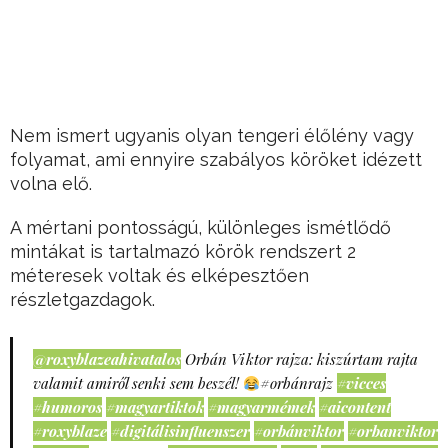
Nem ismert ugyanis olyan tengeri élőlény vagy
folyamat, ami ennyire szabályos köröket idézett
volna elő.
A mértani pontosságú, különleges ismétlődő
mintákat is tartalmazó körök rendszert 2
méteresek voltak és elképesztően
részletgazdagok.
@roxyblazeahivatalos
Orbán Viktor rajza: kiszúrtam rajta
valamit amiről senki sem beszél!
#orbánrajz
#vicces
#humoros
#magyartiktok
#magyarmémek
#aicontent
#roxyblaze
#digitálisinfluenszer
#orbánviktor
#orbanviktor