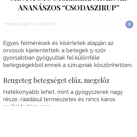
ANANÁSZOS “CSODASZIRUP”
TITKOK SZIGETE
7 ÉV EZELŐTT
Egyes felmérések és kísérletek alapján az
orvosok kijelentették: a betegek 5-ször
gyorsabban gyógyultak fel különféle
betegségekből ennek a szirupnak köszönhetően.
Rengeteg betegséget elűz, megelőz
Hatékonyabb lehet, mint a gyógyszerek nagy
része, ráadásul természetes és nincs káros
mellékhatása sem.
Nem véletlen, hogy rohamosan terjedőben van,
és ma már sokan próbálják ki, és számolnak be
szintén nagyon pozitív tapasztalatokról.