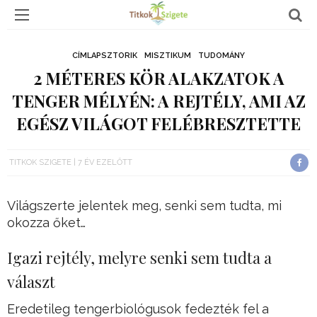
CÍMLAPSZTORIK
MISZTIKUM
TUDOMÁNY
2 MÉTERES KÖR ALAKZATOK A
TENGER MÉLYÉN: A REJTÉLY, AMI AZ
EGÉSZ VILÁGOT FELÉBRESZTETTE
TITKOK SZIGETE
7 ÉV EZELŐTT
Világszerte jelentek meg, senki sem tudta, mi
okozza őket…
Igazi rejtély, melyre senki sem tudta a
választ
Eredetileg tengerbiológusok fedezték fel a