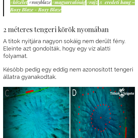
#közélet
#roxyblaze
#magyarvalóság
#rajz
♬ eredeti hang –
Roxy Blaze - Roxy Blaze
2 méteres tengeri körök nyomában
A titok nyitjára nagyon sokáig nem derült fény.
Eleinte azt gondolták, hogy egy víz alatti
folyamat.
Később pedig egy eddig nem azonosított tengeri
állatra gyanakodtak.