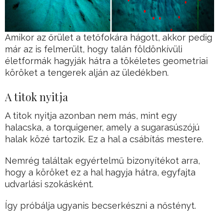
Amikor az őrület a tetőfokára hágott, akkor pedig
már az is felmerült, hogy talán földönkívüli
életformák hagyják hátra a tökéletes geometriai
köröket a tengerek alján az üledékben.
A titok nyitja
A titok nyitja azonban nem más, mint egy
halacska, a torquigener, amely a sugarasúszójú
halak közé tartozik. Ez a hal a csábítás mestere.
Nemrég találtak egyértelmű bizonyítékot arra,
hogy a köröket ez a hal hagyja hátra, egyfajta
udvarlási szokásként.
Így próbálja ugyanis becserkészni a nőstényt.