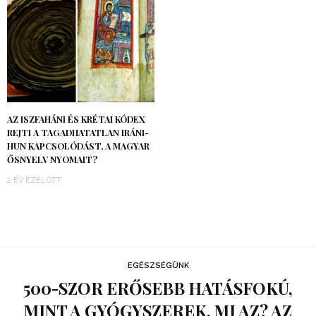
AZ ISZFAHÁNI ÉS KRÉTAI KÓDEX
REJTI A TAGADHATATLAN IRÁNI-
HUN KAPCSOLÓDÁST, A MAGYAR
ŐSNYELV NYOMAIT?
2 ÉV EZELŐTT
EGÉSZSÉGÜNK
500-SZOR ERŐSEBB HATÁSFOKÚ,
MINT A GYÓGYSZEREK, MI AZ? AZ