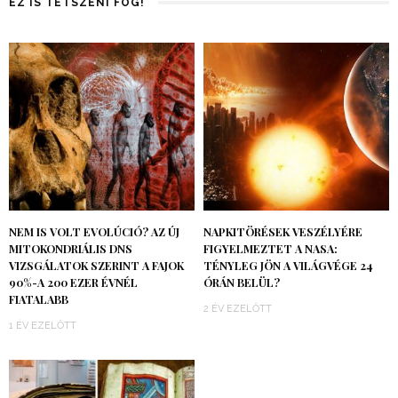
EZ IS TETSZENI FOG!
NEM IS VOLT EVOLÚCIÓ? AZ ÚJ
NAPKITÖRÉSEK VESZÉLYÉRE
MITOKONDRIÁLIS DNS
FIGYELMEZTET A NASA:
VIZSGÁLATOK SZERINT A FAJOK
TÉNYLEG JÖN A VILÁGVÉGE 24
90%-A 200 EZER ÉVNÉL
ÓRÁN BELÜL?
FIATALABB
2 ÉV EZELŐTT
1 ÉV EZELŐTT