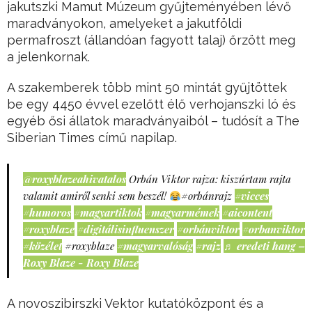
jakutszki Mamut Múzeum gyűjteményében lévő
maradványokon, amelyeket a jakutföldi
permafroszt (állandóan fagyott talaj) őrzött meg
a jelenkornak.
A szakemberek több mint 50 mintát gyűjtöttek
be egy 4450 évvel ezelőtt élő verhojanszki ló és
egyéb ősi állatok maradványaiból – tudósít a The
Siberian Times című napilap.
@roxyblazeahivatalos
Orbán Viktor rajza: kiszúrtam rajta
valamit amiről senki sem beszél!
#orbánrajz
#vicces
#humoros
#magyartiktok
#magyarmémek
#aicontent
#roxyblaze
#digitálisinfluenszer
#orbánviktor
#orbanviktor
#közélet
#roxyblaze
#magyarvalóság
#rajz
♬ eredeti hang –
Roxy Blaze - Roxy Blaze
A novoszibirszki Vektor kutatóközpont és a