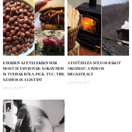
EZEKBEN AZ ÉTELEKBEN MÁR
A FATÜZELÉS SÚLYOS RÁKOT
MOST IS VAN ROVAR: SOKAN NEM
OKOZHAT: A WHO IS
IS TUDNAK RÓLA, PICK, TUC, TIBI,
MEGSZÓLALT
SZAMOS IS A LISTÁN!
3 ÉV EZELŐTT
3 ÉV EZELŐTT