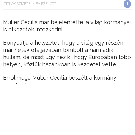
TITKOK SZIGETE
5 ÉV EZELŐTT
Müller Cecília már bejelentette, a világ kormányai
is elkezdtek intézkedni.
Bonyolítja a helyzetet, hogy a világ egy részén
már hetek óta javában tombolt a harmadik
hullám, de most úgy néz ki, hogy Európában több
helyen, köztük hazánkban is kezdetét vette.
Erről maga Müller Cecília beszélt a kormány
sajtótájékoztatóján.
Hirdetés