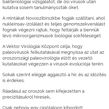
bakteriológiai vizsgálatot, de ősi vírusok után
kutatva sosem tanulmányozták őket.
A mintákat Novoszibirszkbe fogják szállítani, ahol
nukleinsav-izolálást és teljes genomszekvenálást
fognak végezni rajtuk, hogy feltárják a bennük
lévő mikroorganizmusok biológiai sokféleségét.
A Vektor Virológiai Központ célja, hogy
paleovírusok felkutatásával megnyissa az utat az
oroszországi paleovirológia előtt és vezető
kutatásokat végezzen a vírusok evolúciója terén.
Sokak szerint eléggé aggasztó a hír, és az időzítés
is érdekes.
Ráadásul az oroszok sem kifejezetten a
precizitásukról híresek…
Csak nehogy egy cipőtalpon kihordott