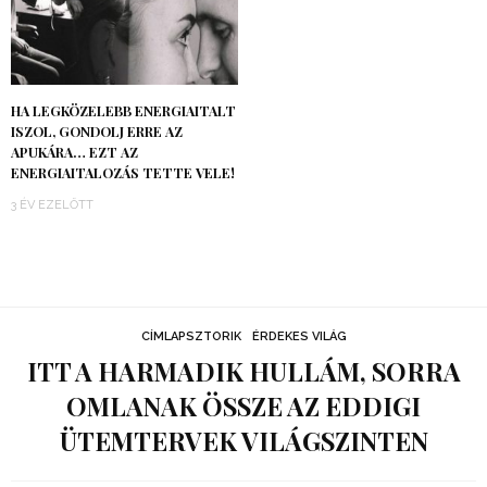
HA LEGKÖZELEBB ENERGIAITALT
ISZOL, GONDOLJ ERRE AZ
APUKÁRA… EZT AZ
ENERGIAITALOZÁS TETTE VELE!
3 ÉV EZELŐTT
CÍMLAPSZTORIK
ÉRDEKES VILÁG
ITT A HARMADIK HULLÁM, SORRA
OMLANAK ÖSSZE AZ EDDIGI
ÜTEMTERVEK VILÁGSZINTEN