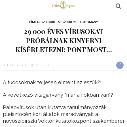
CÍMLAPSZTORIK
MISZTIKUM
TUDOMÁNY
29 000 ÉVES VÍRUSOKAT
PRÓBÁLNAK KINYERNI
KÍSÉRLETEZNI: PONT MOST…
TITKOK SZIGETE
5 ÉV EZELŐTT
A tudósoknak teljesen elment az eszük?!
A következő világjárvány “már a fiókban van”?
Paleovírusok után kutatva tanulmányozzák
pleisztocén kori állatok maradványait a
novoszibirszki Vektor kutatóközpont szakemberei