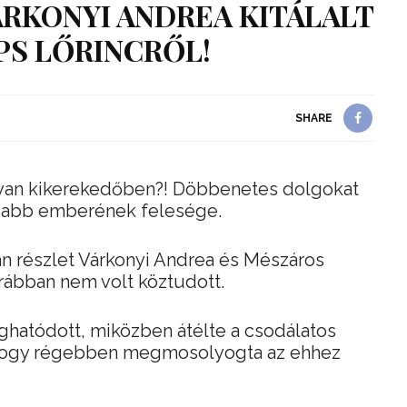
ÁRKONYI ANDREA KITÁLALT
S LŐRINCRŐL!
SHARE
 van kikerekedőben?! Döbbenetes dolgokat
gabb emberének felesége.
an részlet Várkonyi Andrea és Mészáros
orábban nem volt köztudott.
hatódott, miközben átélte a csodálatos
, hogy régebben megmosolyogta az ehhez