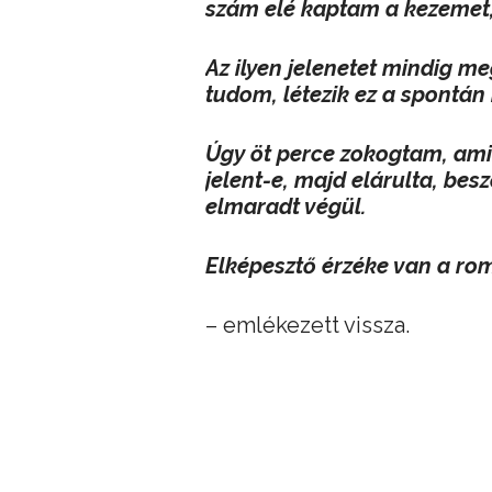
szám elé kaptam a kezemet, 
Az ilyen jelenetet mindig 
tudom, létezik ez a spontán
Úgy öt perce zokogtam, ami
jelent-e, majd elárulta, bes
elmaradt végül.
Elképesztő érzéke van a ro
– emlékezett vissza.