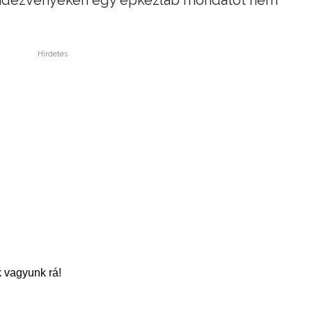
endezvényeken egy épkézláb mondatot nem
Hirdetés
 vagyunk rá!