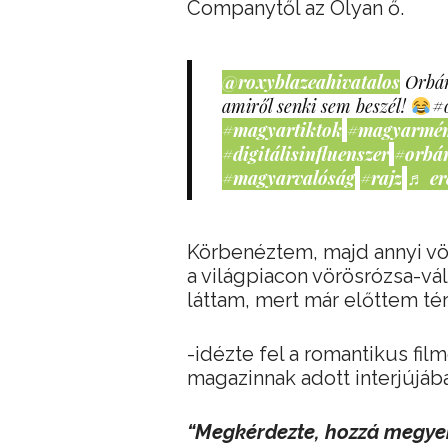
Companytől az Olyan ő.
@roxyblazeahivatalos
Orbán
amiről senki sem beszél!
#
#magyartiktok
#magyarmé
#digitálisinfluenszer
#orbá
#magyarvalóság
#rajz
♬ er
Körbenéztem, majd annyi vö
a világpiacon vörösrózsa-vá
láttam, mert már előttem té
-idézte fel a romantikus fil
magazinnak adott interjújáb
“Megkérdezte, hozzá megyek