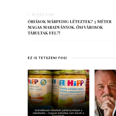
ELŐZŐ CIKK
ÓRIÁSOK MÁRPEDIG LÉTEZTEK? 3 MÉTER
MAGAS MARADVÁNYOK, ŐSI VÁROSOK
TÁRULTAK FEL?!
EZ IS TETSZENI FOG!