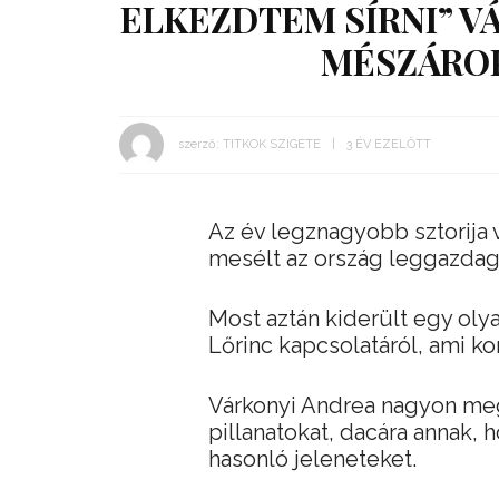
ELKEZDTEM SÍRNI” V
MÉSZÁROP
szerző:
TITKOK SZIGETE
3 ÉV EZELŐTT
Az év legznagyobb sztorija
mesélt az ország leggazda
Most aztán kiderült egy oly
Lőrinc kapcsolatáról, ami k
Várkonyi Andrea nagyon meg
pillanatokat, dacára annak
hasonló jeleneteket.