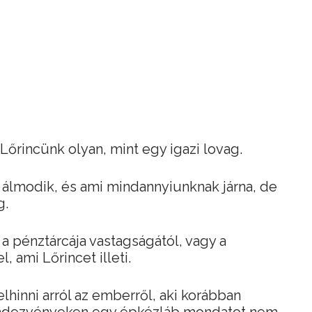
őrincünk olyan, mint egy igazi lovag.
ő álmodik, és ami mindannyiunknak járna, de
g.
 pénztárcája vastagságától, vagy a
l, ami Lőrincet illeti.
lhinni arról az emberről, aki korábban