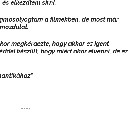
és elkezdtem sírni.
megmosolyogtam a filmekben, de most már
 mozdulat.
kor megkérdezte, hogy akkor ez igent
zéddel készült, hogy miért akar elvenni, de ez
mantikához”
Hirdetés