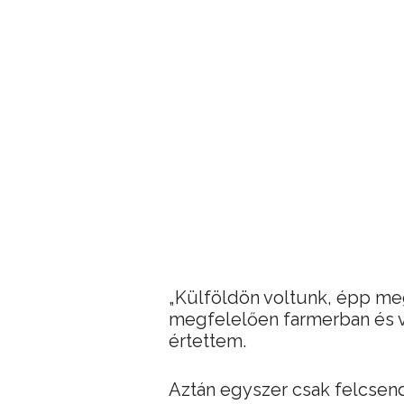
„Külföldön voltunk, épp me
megfelelően farmerban és v
értettem.
Aztán egyszer csak felcsend