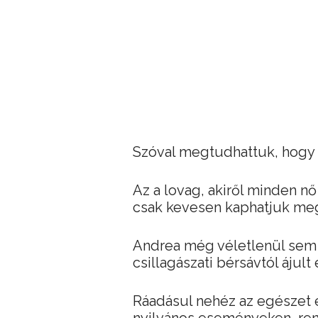
Szóval megtudhattuk, hogy L
Az a lovag, akiről minden n
csak kevesen kaphatjuk me
Andrea még véletlenül sem a
csillagászati bérsávtól ájult e
Ráadásul nehéz az egészet e