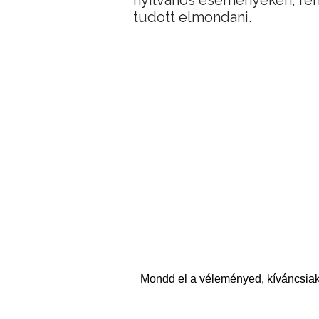
nyilvános eseményeken, r
tudott elmondani.
Mondd el a véleményed, kíváncsiak