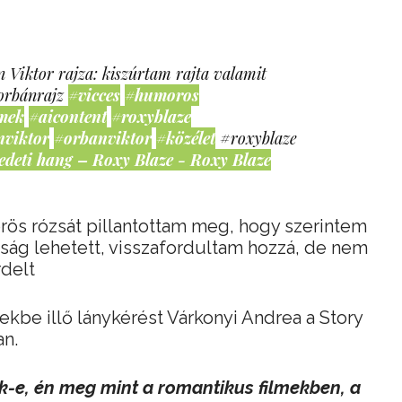
 Viktor rajza: kiszúrtam rajta valamit
orbánrajz
#vicces
#humoros
mek
#aicontent
#roxyblaze
nviktor
#orbanviktor
#közélet
#roxyblaze
edeti hang – Roxy Blaze - Roxy Blaze
rös rózsát pillantottam meg, hogy szerintem
lság lehetett, visszafordultam hozzá, de nem
rdelt
mekbe illő lánykérést Várkonyi Andrea a Story
an.
-e, én meg mint a romantikus filmekben, a