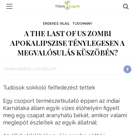
ÉRDEKES VILÁG
TUDOMÁNY
A THE LAST OF US ZOMBI
APOKALIPSZISE TÉNYLEGESEN A
MEGVALÓSULÁS KÜSZÖBÉN?
TITKOK SZIGETE
2 ÉV EZELŐTT
Tudósok sokkoló felfedezést tettek
Egy csoport természetkutató éppen az indiai
Karnátaka állam egyik vizes élőhelyén figyelt
meg egy csapat aranyhátú békát, amikor valami
meglepőt észleltek az egyik állatnál: