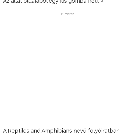
Az állat oldalából egy kis gomba nőtt ki.
Hirdetés
A Reptiles and Amphibians nevű folyóiratban