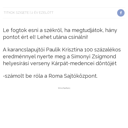
TITKOK SZIGETE
2 ÉV EZELŐTT
Le fogtok esni a székről, ha megtudjátok, hány
pontot ért el! Lehet utána csinálni!
A karancslapujtői Paulik Krisztina 100 százalékos
eredménnyel nyerte meg a Simonyi Zsigmond
helyesírási verseny Kárpát-medencei döntőjét
-számolt be róla a Roma Sajtóközpont.
Hirdetés