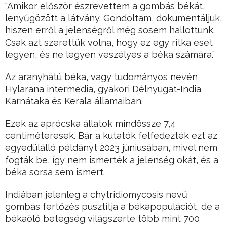
“Amikor először észrevettem a gombás békát,
lenyűgözött a látvány. Gondoltam, dokumentáljuk,
hiszen erről a jelenségről még sosem hallottunk.
Csak azt szerettük volna, hogy ez egy ritka eset
legyen, és ne legyen veszélyes a béka számára.”
Az aranyhátú béka, vagy tudományos nevén
Hylarana intermedia, gyakori Délnyugat-India
Karnátaka és Kerala államaiban.
Ezek az aprócska állatok mindössze 7,4
centiméteresek. Bár a kutatók felfedezték ezt az
egyedülálló példányt 2023 júniusában, mivel nem
fogták be, így nem ismerték a jelenség okát, és a
béka sorsa sem ismert.
Indiában jelenleg a chytridiomycosis nevű
gombás fertőzés pusztítja a békapopulációt, de a
békaölő betegség világszerte több mint 700