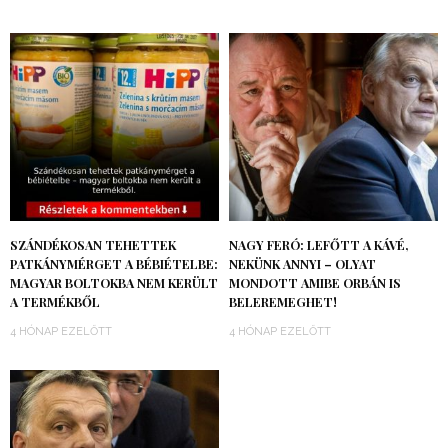
SZÁNDÉKOSAN TEHETTEK
NAGY FERÓ: LEFŐTT A KÁVÉ,
PATKÁNYMÉRGET A BÉBIÉTELBE:
NEKÜNK ANNYI – OLYAT
MAGYAR BOLTOKBA NEM KERÜLT
MONDOTT AMIBE ORBÁN IS
A TERMÉKBŐL
BELEREMEGHET!
4 HÓNAP EZELŐTT
4 HÓNAP EZELŐTT