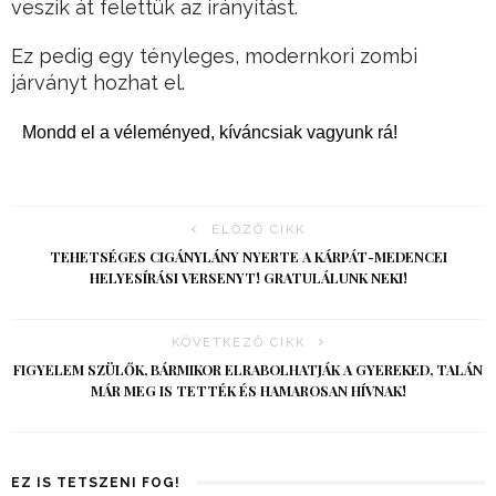
veszik át felettük az irányítást.
Ez pedig egy tényleges, modernkori zombi
járványt hozhat el.
Mondd el a véleményed, kíváncsiak vagyunk rá!
ELŐZŐ CIKK
TEHETSÉGES CIGÁNYLÁNY NYERTE A KÁRPÁT-MEDENCEI
HELYESÍRÁSI VERSENYT! GRATULÁLUNK NEKI!
KÖVETKEZŐ CIKK
FIGYELEM SZÜLŐK, BÁRMIKOR ELRABOLHATJÁK A GYEREKED, TALÁN
MÁR MEG IS TETTÉK ÉS HAMAROSAN HÍVNAK!
EZ IS TETSZENI FOG!