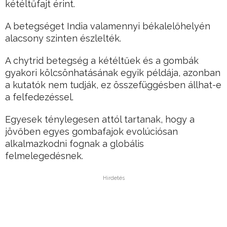
kétéltűfajt érint.
A betegséget India valamennyi békalelőhelyén
alacsony szinten észlelték.
A chytrid betegség a kétéltűek és a gombák
gyakori kölcsönhatásának egyik példája, azonban
a kutatók nem tudják, ez összefüggésben állhat-e
a felfedezéssel.
Egyesek ténylegesen attól tartanak, hogy a
jövőben egyes gombafajok evolúciósan
alkalmazkodni fognak a globális
felmelegedésnek.
Hirdetés