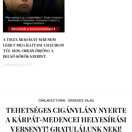
A TISZA ÁRADÁSÁT MÁR NEM
LEHET MEGÁLLÍTANI A HATÁRON
TÚL SEM, ORBÁN ŐRJÖNG A
BELSŐ KÖRÖK SZERINT.
7 HÓNAP EZELŐTT
CÍMLAPSZTORIK
ÉRDEKES VILÁG
TEHETSÉGES CIGÁNYLÁNY NYERTE
A KÁRPÁT-MEDENCEI HELYESÍRÁSI
VERSENYT! GRATULÁLUNK NEKI!