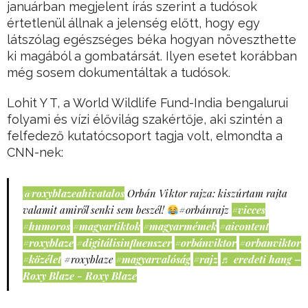
januárban megjelent írás szerint a tudósok
értetlenül állnak a jelenség előtt, hogy egy
látszólag egészséges béka hogyan növeszthette
ki magából a gombatársát. Ilyen esetet korábban
még sosem dokumentáltak a tudósok.
Lohit Y T, a World Wildlife Fund-India bengalurui
folyami és vízi élővilág szakértője, aki szintén a
felfedező kutatócsoport tagja volt, elmondta a
CNN-nek:
@roxyblazeahivatalos
Orbán Viktor rajza: kiszúrtam rajta
valamit amiről senki sem beszél!
#orbánrajz
#vicces
#humoros
#magyartiktok
#magyarmémek
#aicontent
#roxyblaze
#digitálisinfluenszer
#orbánviktor
#orbanviktor
#közélet
#roxyblaze
#magyarvalóság
#rajz
♬ eredeti hang –
Roxy Blaze - Roxy Blaze