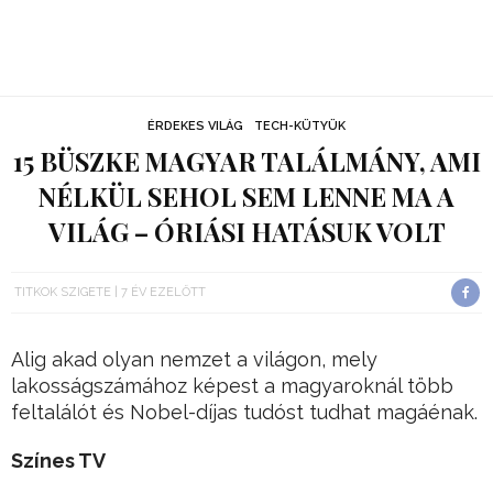
ÉRDEKES VILÁG
TECH-KÜTYÜK
15 BÜSZKE MAGYAR TALÁLMÁNY, AMI
NÉLKÜL SEHOL SEM LENNE MA A
VILÁG – ÓRIÁSI HATÁSUK VOLT
TITKOK SZIGETE
7 ÉV EZELŐTT
Alig akad olyan nemzet a világon, mely
lakosságszámához képest a magyaroknál több
feltalálót és Nobel-díjas tudóst tudhat magáénak.
Színes TV