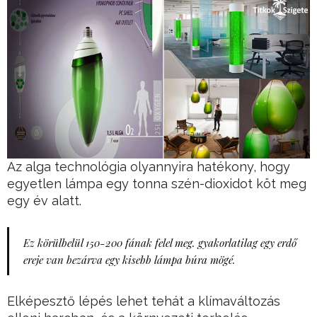
Az alga technológia olyannyira hatékony, hogy
egyetlen lámpa egy tonna szén-dioxidot köt meg
egy év alatt.
Ez körülbelül 150-200 fának felel meg. gyakorlatilag egy erdő
ereje van bezárva egy kisebb lámpa búra mögé.
Elképesztő lépés lehet tehát a klímaváltozás