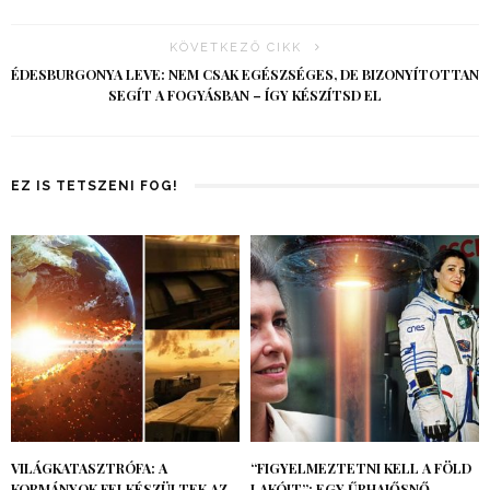
KÖVETKEZŐ CIKK
ÉDESBURGONYA LEVE: NEM CSAK EGÉSZSÉGES, DE BIZONYÍTOTTAN
SEGÍT A FOGYÁSBAN – ÍGY KÉSZÍTSD EL
EZ IS TETSZENI FOG!
VILÁGKATASZTRÓFA: A
“FIGYELMEZTETNI KELL A FÖLD
KORMÁNYOK FELKÉSZÜLTEK AZ
LAKÓIT”: EGY ŰRHAJŐSNŐ