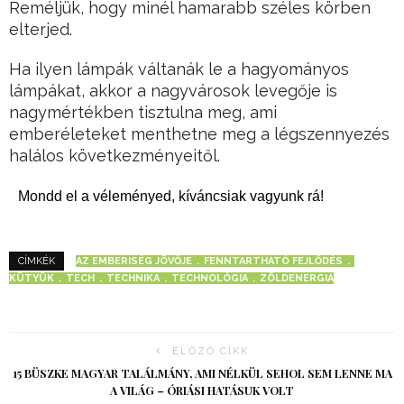
Reméljük, hogy minél hamarabb széles körben
elterjed.
Ha ilyen lámpák váltanák le a hagyományos
lámpákat, akkor a nagyvárosok levegője is
nagymértékben tisztulna meg, ami
emberéleteket menthetne meg a légszennyezés
halálos következményeitől.
Mondd el a véleményed, kíváncsiak vagyunk rá!
AZ EMBERISÉG JÖVŐJE
FENNTARTHATÓ FEJLŐDÉS
CÍMKÉK
KÜTYÜK
TECH
TECHNIKA
TECHNOLÓGIA
ZÖLDENERGIA
ELŐZŐ CIKK
15 BÜSZKE MAGYAR TALÁLMÁNY, AMI NÉLKÜL SEHOL SEM LENNE MA
A VILÁG – ÓRIÁSI HATÁSUK VOLT