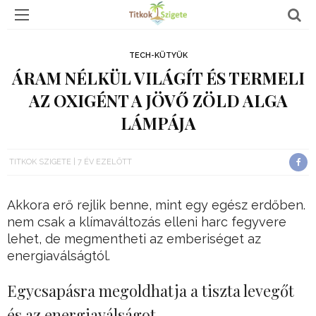
TECH-KÜTYÜK
ÁRAM NÉLKÜL VILÁGÍT ÉS TERMELI
AZ OXIGÉNT A JÖVŐ ZÖLD ALGA
LÁMPÁJA
TITKOK SZIGETE
7 ÉV EZELŐTT
Akkora erő rejlik benne, mint egy egész erdőben.
nem csak a klímaváltozás elleni harc fegyvere
lehet, de megmentheti az emberiséget az
energiaválságtól.
Egycsapásra megoldhatja a tiszta levegőt
és az energiaválságot