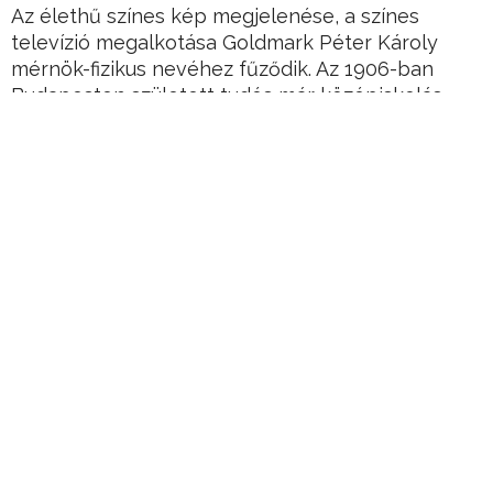
Az élethű színes kép megjelenése, a színes
televízió megalkotása Goldmark Péter Károly
mérnök-fizikus nevéhez fűződik. Az 1906-ban
Budapesten született tudós már középiskolás
korában lenyűgözte tanárait a fizika terén
szerzett tudásával, később pedig nagy
érdeklődést mutatott az akkor még
gyerekcipőben járó televíziózás iránt. A világ első
színes televízióját 1940. szeptember 4-én mutatta
be.
Hirdetés