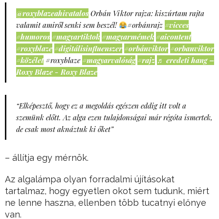
@roxyblazeahivatalos
Orbán Viktor rajza: kiszúrtam rajta
valamit amiről senki sem beszél!
#orbánrajz
#vicces
#humoros
#magyartiktok
#magyarmémek
#aicontent
#roxyblaze
#digitálisinfluenszer
#orbánviktor
#orbanviktor
#közélet
#roxyblaze
#magyarvalóság
#rajz
♬ eredeti hang –
Roxy Blaze - Roxy Blaze
“Elképesztő, hogy ez a megoldás egészen eddig itt volt a
szemünk előtt. Az alga ezen tulajdonságai már régóta ismertek,
de csak most aknáztuk ki őket”
– állítja egy mérnök.
Az algalámpa olyan forradalmi újításokat
tartalmaz, hogy egyetlen okot sem tudunk, miért
ne lenne haszna, ellenben több tucatnyi előnye
van.