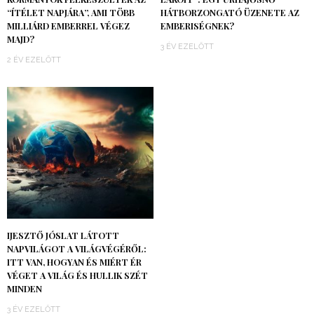
“ÍTÉLET NAPJÁRA”, AMI TÖBB
HÁTBORZONGATÓ ÜZENETE AZ
MILLIÁRD EMBERREL VÉGEZ
EMBERISÉGNEK?
MAJD?
3 ÉV EZELŐTT
2 ÉV EZELŐTT
IJESZTŐ JÓSLAT LÁTOTT
NAPVILÁGOT A VILÁGVÉGÉRŐL:
ITT VAN, HOGYAN ÉS MIÉRT ÉR
VÉGET A VILÁG ÉS HULLIK SZÉT
MINDEN
3 ÉV EZELŐTT