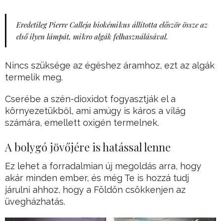
Eredetileg Pierre Calleja biokémikus állította először össze az
első ilyen lámpát, mikro algák felhasználásával.
Nincs szüksége az égéshez áramhoz, ezt az algák
termelik meg.
Cserébe a szén-dioxidot fogyasztják el a
környezetükből, ami amúgy is káros a világ
számára, emellett oxigén termelnek.
A bolygó jövőjére is hatással lenne
Ez lehet a forradalmian új megoldás arra, hogy
akár minden ember, és még Te is hozzá tudj
járulni ahhoz, hogy a Földön csökkenjen az
üvegházhatás.