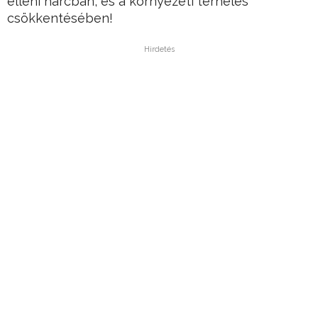
elleni harcban, és a környezeti terhelés
csökkentésében!
Hirdetés