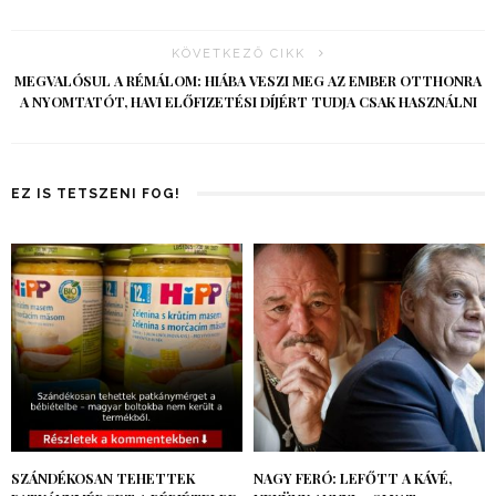
KÖVETKEZŐ CIKK
MEGVALÓSUL A RÉMÁLOM: HIÁBA VESZI MEG AZ EMBER OTTHONRA
A NYOMTATÓT, HAVI ELŐFIZETÉSI DÍJÉRT TUDJA CSAK HASZNÁLNI
EZ IS TETSZENI FOG!
SZÁNDÉKOSAN TEHETTEK
NAGY FERÓ: LEFŐTT A KÁVÉ,