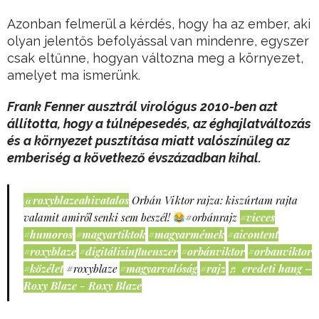
Azonban felmerül a kérdés, hogy ha az ember, aki
olyan jelentős befolyással van mindenre, egyszer
csak eltűnne, hogyan változna meg a környezet,
amelyet ma ismerünk.
Frank Fenner ausztrál virológus 2010-ben azt
állította, hogy a túlnépesedés, az éghajlatváltozás
és a környezet pusztítása miatt valószínűleg az
emberiség a következő évszázadban kihal.
@roxyblazeahivatalos
Orbán Viktor rajza: kiszúrtam rajta
valamit amiről senki sem beszél!
#orbánrajz
#vicces
#humoros
#magyartiktok
#magyarmémek
#aicontent
#roxyblaze
#digitálisinfluenszer
#orbánviktor
#orbanviktor
#közélet
#roxyblaze
#magyarvalóság
#rajz
♬ eredeti hang –
Roxy Blaze - Roxy Blaze