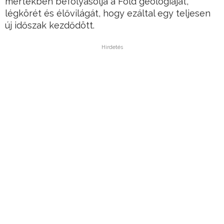
mértékben befolyásolja a Föld geológiáját,
légkörét és élővilágát, hogy ezáltal egy teljesen
új időszak kezdődött.
Hirdetés