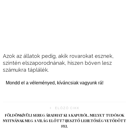
Azok az állatok pedig, akik rovarokat esznek,
szintén elszaporodnának, hiszen bőven lesz
számukra táplálék.
Mondd el a véleményed, kíváncsiak vagyunk rá!
ELŐZŐ CIKK
FÖLDÖNKÍVÜLI SEREG ÁRADHAT KI A KAPUBÓL, MELYET TUDÓSOK
NYITNÁNAK MEG A VILÁG ELŐTT? IJESZTŐ LEHETŐSÉG VETŐDÖTT
FEL