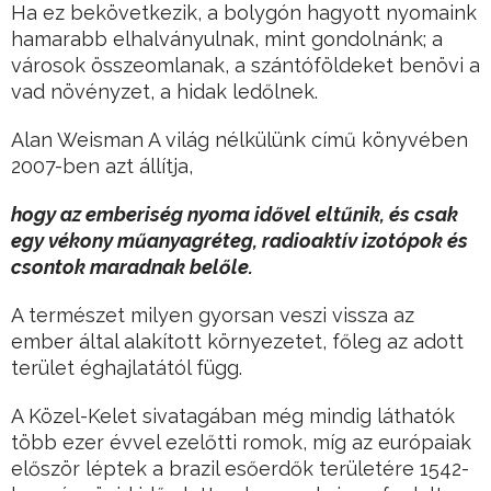
Ha ez bekövetkezik, a bolygón hagyott nyomaink
hamarabb elhalványulnak, mint gondolnánk; a
városok összeomlanak, a szántóföldeket benövi a
vad növényzet, a hidak ledőlnek.
Alan Weisman A világ nélkülünk című könyvében
2007-ben azt állítja,
hogy az emberiség nyoma idővel eltűnik, és csak
egy vékony műanyagréteg, radioaktív izotópok és
csontok maradnak belőle.
A természet milyen gyorsan veszi vissza az
ember által alakított környezetet, főleg az adott
terület éghajlatától függ.
A Közel-Kelet sivatagában még mindig láthatók
több ezer évvel ezelőtti romok, míg az európaiak
először léptek a brazil esőerdők területére 1542-