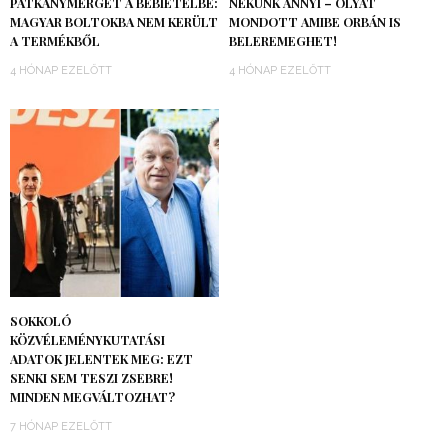
PATKÁNYMÉRGET A BÉBIÉTELBE:
NEKÜNK ANNYI – OLYAT
MAGYAR BOLTOKBA NEM KERÜLT
MONDOTT AMIBE ORBÁN IS
A TERMÉKBŐL
BELEREMEGHET!
4 HÓNAP EZELŐTT
4 HÓNAP EZELŐTT
SOKKOLÓ
KÖZVÉLEMÉNYKUTATÁSI
ADATOK JELENTEK MEG: EZT
SENKI SEM TESZI ZSEBRE!
MINDEN MEGVÁLTOZHAT?
7 HÓNAP EZELŐTT