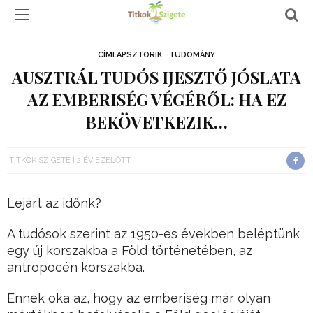
CÍMLAPSZTORIK
TUDOMÁNY
AUSZTRÁL TUDÓS IJESZTŐ JÓSLATA
AZ EMBERISÉG VÉGÉRŐL: HA EZ
BEKÖVETKEZIK…
TITKOK SZIGETE
2 ÉV EZELŐTT
Lejárt az időnk?
A tudósok szerint az 1950-es években beléptünk
egy új korszakba a Föld történetében, az
antropocén korszakba.
Ennek oka az, hogy az emberiség már olyan