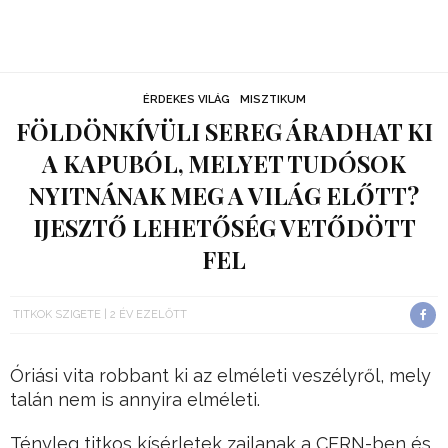
ÉRDEKES VILÁG
MISZTIKUM
FÖLDÖNKÍVÜLI SEREG ÁRADHAT KI
A KAPUBÓL, MELYET TUDÓSOK
NYITNÁNAK MEG A VILÁG ELŐTT?
IJESZTŐ LEHETŐSÉG VETŐDÖTT
FEL
TITKOK SZIGETE
2 ÉV EZELŐTT
Óriási vita robbant ki az elméleti veszélyről, mely
talán nem is annyira elméleti.
Tényleg titkos kísérletek zajlanak a CERN-ben és