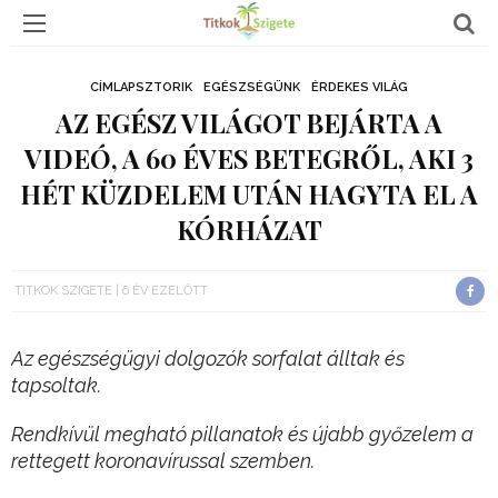
CÍMLAPSZTORIK
EGÉSZSÉGÜNK
ÉRDEKES VILÁG
AZ EGÉSZ VILÁGOT BEJÁRTA A
VIDEÓ, A 60 ÉVES BETEGRŐL, AKI 3
HÉT KÜZDELEM UTÁN HAGYTA EL A
KÓRHÁZAT
TITKOK SZIGETE
6 ÉV EZELŐTT
Az egészségügyi dolgozók sorfalat álltak és
tapsoltak.
Rendkívül megható pillanatok és újabb győzelem a
rettegett koronavírussal szemben.