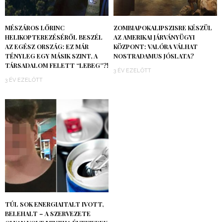
MÉSZÁROS LŐRINC
ZOMBIAPOKALIPSZISRE KÉSZÜL
HELIKOPTEREZÉSÉRŐL BESZÉL
AZ AMERIKAI JÁRVÁNYÜGYI
AZ EGÉSZ ORSZÁG: EZ MÁR
KÖZPONT: VALÓRA VÁLHAT
TÉNYLEG EGY MÁSIK SZINT, A
NOSTRADAMUS JÓSLATA?
TÁRSADALOM FELETT “LEBEG”?!
3 ÉV EZELŐTT
3 ÉV EZELŐTT
TÚL SOK ENERGIAITALT IVOTT,
BELEHALT – A SZERVEZETE