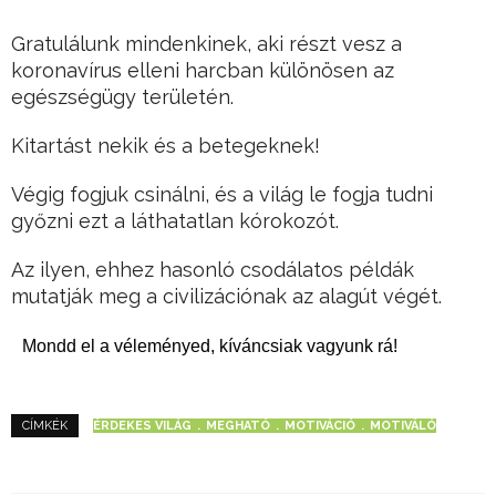
Gratulálunk mindenkinek, aki részt vesz a
koronavírus elleni harcban különösen az
egészségügy területén.
Kitartást nekik és a betegeknek!
Végig fogjuk csinálni, és a világ le fogja tudni
győzni ezt a láthatatlan kórokozót.
Az ilyen, ehhez hasonló csodálatos példák
mutatják meg a civilizációnak az alagút végét.
Mondd el a véleményed, kíváncsiak vagyunk rá!
ÉRDEKES VILÁG
MEGHATÓ
MOTIVÁCIÓ
MOTIVÁLÓ
CÍMKÉK