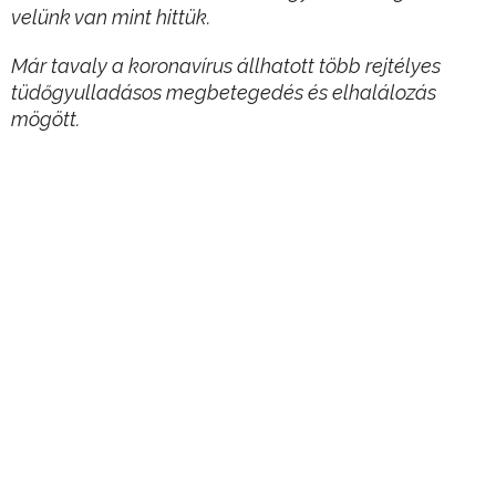
velünk van mint hittük.
Már tavaly a koronavírus állhatott több rejtélyes
tüdőgyulladásos megbetegedés és elhalálozás
mögött.
Az új típusú koronavírus kiindulási pontjának
tartott vuhani állatpiac, ahonnan a járvány útjára
indult még 2019 végén, valójában hatalmas
tévedés lehet.
Hirdetés