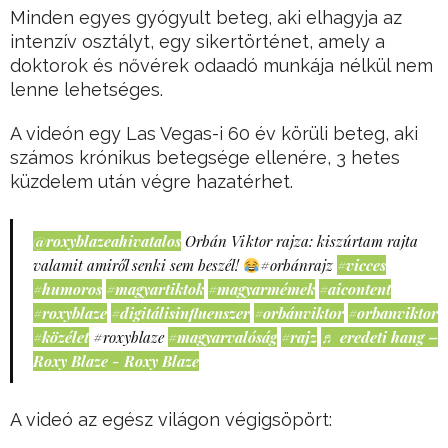
Minden egyes gyógyult beteg, aki elhagyja az
intenzív osztályt, egy sikertörténet, amely a
doktorok és nővérek odaadó munkája nélkül nem
lenne lehetséges.
A videón egy Las Vegas-i 60 év körüli beteg, aki
számos krónikus betegsége ellenére, 3 hetes
küzdelem után végre hazatérhet.
@roxyblazeahivatalos
Orbán Viktor rajza: kiszúrtam rajta
valamit amiről senki sem beszél!
#orbánrajz
#vicces
#humoros
#magyartiktok
#magyarmémek
#aicontent
#roxyblaze
#digitálisinfluenszer
#orbánviktor
#orbanviktor
#közélet
#roxyblaze
#magyarvalóság
#rajz
♬ eredeti hang –
Roxy Blaze - Roxy Blaze
A videó az egész világon végigsöpört: