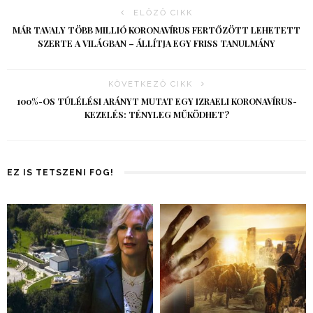
ELŐZŐ CIKK
MÁR TAVALY TÖBB MILLIÓ KORONAVÍRUS FERTŐZÖTT LEHETETT
SZERTE A VILÁGBAN – ÁLLÍTJA EGY FRISS TANULMÁNY
KÖVETKEZŐ CIKK
100%-OS TÚLÉLÉSI ARÁNYT MUTAT EGY IZRAELI KORONAVÍRUS-
KEZELÉS: TÉNYLEG MŰKÖDHET?
EZ IS TETSZENI FOG!