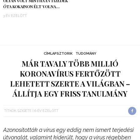
OLYAN VOLT MINTHA ÉVTIZEDEK
ÓTA KOKAINON ÉLT VOLNA…
3 ÉV EZELŐTT
CÍMLAPSZTORIK
TUDOMÁNY
MÁR TAVALY TÖBB MILLIÓ
KORONAVÍRUS FERTŐZÖTT
LEHETETT SZERTE A VILÁGBAN –
ÁLLÍTJA EGY FRISS TANULMÁNY
TITKOK SZIGETE
6 ÉV EZELŐTT
Azonosították a vírus egy eddig nem ismert terjedési
útvonalát, valamint kiderült, hogy a vírus régebben