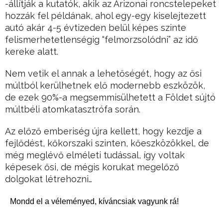
-állítják a kutatók, akik az Arizonai roncstelepeket
hozzák fel példának, ahol egy-egy kiselejtezett
autó akár 4-5 évtizeden belül képes szinte
felismerhetetlenségig “felmorzsolódni” az idő
kereke alatt.
Nem vetik el annak a lehetőségét, hogy az ősi
múltból kerülhetnek elő modernebb eszközök,
de ezek 90%-a megsemmisülhetett a Földet sújtó
múltbéli atomkatasztrófa során.
Az előző emberiség újra kellett, hogy kezdje a
fejlődést, kőkorszaki szinten, kőeszközökkel, de
még meglévő elméleti tudással, így voltak
képesek ősi, de mégis korukat megelőző
dolgokat létrehozni…
Mondd el a véleményed, kíváncsiak vagyunk rá!