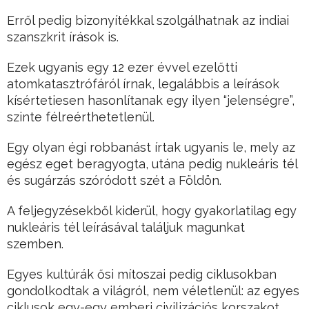
Erről pedig bizonyítékkal szolgálhatnak az indiai
szanszkrit írások is.
Ezek ugyanis egy 12 ezer évvel ezelőtti
atomkatasztrófáról írnak, legalábbis a leírások
kísértetiesen hasonlítanak egy ilyen “jelenségre”,
szinte félreérthetetlenül.
Egy olyan égi robbanást írtak ugyanis le, mely az
egész eget beragyogta, utána pedig nukleáris tél
és sugárzás szóródott szét a Földön.
A feljegyzésekből kiderül, hogy gyakorlatilag egy
nukleáris tél leírásával találjuk magunkat
szemben.
Egyes kultúrák ősi mítoszai pedig ciklusokban
gondolkodtak a világról, nem véletlenül: az egyes
ciklusok egy-egy emberi civilizációs korszakot