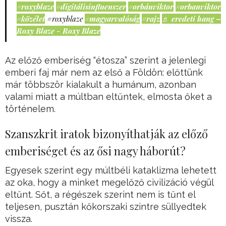
#roxyblaze
#digitálisinfluenszer
#orbánviktor
#orbanviktor
#közélet
#roxyblaze
#magyarvalóság
#rajz
♬ eredeti hang –
Roxy Blaze - Roxy Blaze
Az előző emberiség “étosza” szerint a jelenlegi
emberi faj már nem az első a Földön: előttünk
már többször kialakult a humánum, azonban
valami miatt a múltban eltűntek, elmosta őket a
történelem.
Szanszkrit iratok bizonyíthatják az előző
emberiséget és az ősi nagy háborút?
Egyesek szerint egy múltbéli kataklizma lehetett
az oka, hogy a minket megelőző civilizáció végül
eltűnt. Sőt, a régészek szerint nem is tűnt el
teljesen, pusztán kőkorszaki szintre süllyedtek
vissza.