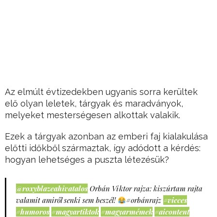
Az elmúlt évtizedekben ugyanis sorra kerültek
elő olyan leletek, tárgyak és maradványok,
melyeket mesterségesen alkottak valakik.
Ezek a tárgyak azonban az emberi faj kialakulása
előtti időkből származtak, így adódott a kérdés:
hogyan lehetséges a puszta létezésük?
@roxyblazeahivatalos
Orbán Viktor rajza: kiszúrtam rajta
valamit amiről senki sem beszél!
#orbánrajz
#vicces
#humoros
#magyartiktok
#magyarmémek
#aicontent