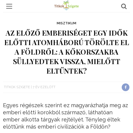
MISZTIKUM
AZ ELŐZŐ EMBERISÉGET EGY IDŐK
ELŐTTI ATOMHÁBORÚ TÖRÖLTE EL
A FÖLDRŐL: A KŐKORSZAKBA
SÜLLYEDTEK VISSZA, MIELŐTT
ELTŰNTEK?
TITKOK SZIGETE
7 ÉV EZELŐTT
Egyes régészek szerint ez magyarázhatja meg az
emberi előtti korokból származó, láthatóan
ember alkotta tárgyak rejtélyét. Tényleg éltek
előttünk más emberi civilizációk a Földön?