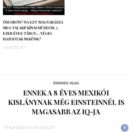
ŐSI DRÓN? NA EZT MAGYARÁZZA
MEG VALAKI! KÍNAI MÚZEUM, 3
EZER ÉVES TÁRGY… VÉGIG
HAZUDTAK NEKÜNK?
2 ÉV EZELŐTT
ÉRDEKES VILÁG
ENNEK A 8 ÉVES MEXIKÓI
KISLÁNYNAK MÉG EINSTEINNÉL IS
MAGASABB AZ IQ-JA
TITKOK SZIGETE
7 ÉV EZELŐTT