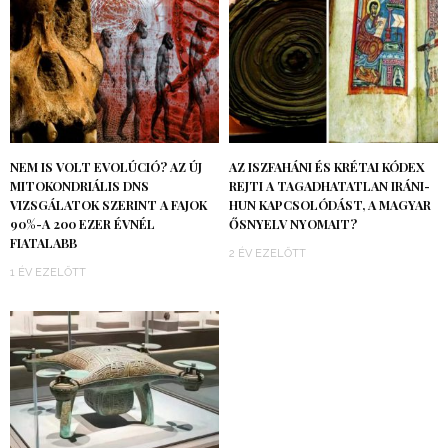
NEM IS VOLT EVOLÚCIÓ? AZ ÚJ
AZ ISZFAHÁNI ÉS KRÉTAI KÓDEX
MITOKONDRIÁLIS DNS
REJTI A TAGADHATATLAN IRÁNI-
VIZSGÁLATOK SZERINT A FAJOK
HUN KAPCSOLÓDÁST, A MAGYAR
90%-A 200 EZER ÉVNÉL
ŐSNYELV NYOMAIT?
FIATALABB
2 ÉV EZELŐTT
1 ÉV EZELŐTT