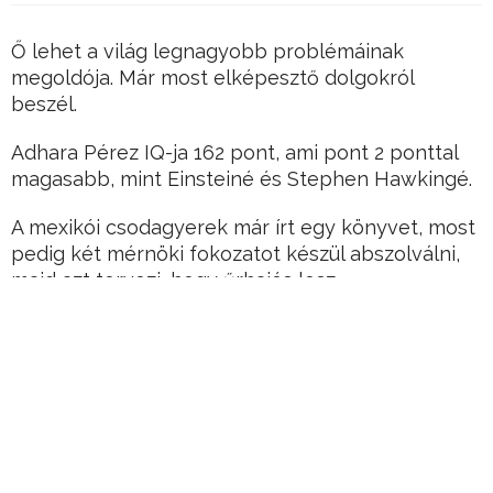
Ő lehet a világ legnagyobb problémáinak
megoldója. Már most elképesztő dolgokról
beszél.
Adhara Pérez IQ-ja 162 pont, ami pont 2 ponttal
magasabb, mint Einsteiné és Stephen Hawkingé.
A mexikói csodagyerek már írt egy könyvet, most
pedig két mérnöki fokozatot készül abszolválni,
majd azt tervezi, hogy űrhajós lesz.
Hirdetés