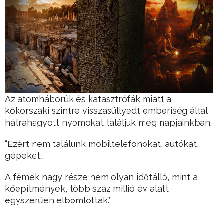
Az atomháborúk és katasztrófák miatt a
kőkorszaki szintre visszasüllyedt emberiség által
hátrahagyott nyomokat találjuk meg napjainkban.
“Ezért nem találunk mobiltelefonokat, autókat,
gépeket…
A fémek nagy része nem olyan időtálló, mint a
kőépítmények, több száz millió év alatt
egyszerűen elbomlottak.”