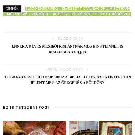
ELŐZŐ EMBERISÉG
ELVESZETT CIVILIZÁCIÓK
MISZTIKUM
CÍMKÉK
MÚLTIDÉZŐ
RÉGMÚLT
REJTÉLY
REJTÉLYEK
TILTOTT RÉGÉSZET
ELŐZŐ CIKK
ENNEK A 8 ÉVES MEXIKÓI KISLÁNYNAK MÉG EINSTEINNÉL IS
MAGASABB AZ IQ-JA
KÖVETKEZŐ CIKK
TÖBB SZÁZ ÉVIG ÉLŐ EMBEREK: A BIBLIA LEÍRTA, AZ ÖZÖNVÍZ UTÁN
JELENT MEG AZ ÖREGEDÉS A FÖLDÖN?
EZ IS TETSZENI FOG!