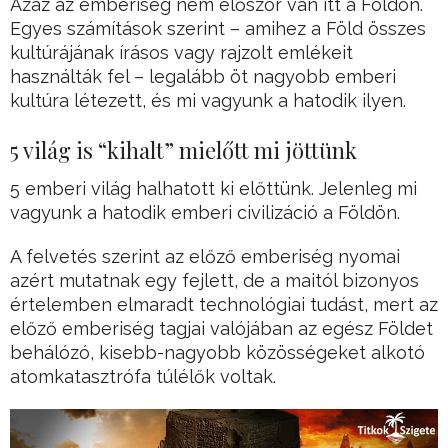
Azaz az emberiség nem először van itt a Földön.
Egyes számítások szerint – amihez a Föld összes
kultúrájának írásos vagy rajzolt emlékeit
használták fel – legalább öt nagyobb emberi
kultúra létezett, és mi vagyunk a hatodik ilyen.
5 világ is “kihalt” mielőtt mi jöttünk
5 emberi világ halhatott ki előttünk. Jelenleg mi
vagyunk a hatodik emberi civilizáció a Földön.
A felvetés szerint az előző emberiség nyomai
azért mutatnak egy fejlett, de a maitól bizonyos
értelemben elmaradt technológiai tudást, mert az
előző emberiség tagjai valójában az egész Földet
behálózó, kisebb-nagyobb közösségeket alkotó
atomkatasztrófa túlélők voltak.