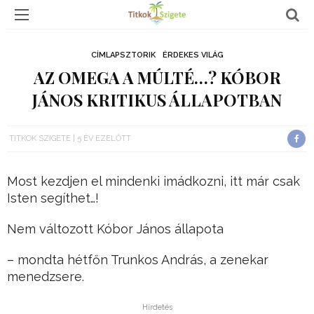
CÍMLAPSZTORIK
ÉRDEKES VILÁG
AZ OMEGA A MÚLTÉ…? KÓBOR
JÁNOS KRITIKUS ÁLLAPOTBAN
TITKOK SZIGETE
5 ÉV EZELŐTT
Most kezdjen el mindenki imádkozni, itt már csak
Isten segíthet…!
Nem változott Kóbor János állapota
– mondta hétfőn Trunkos András, a zenekar
menedzsere.
Hirdetés