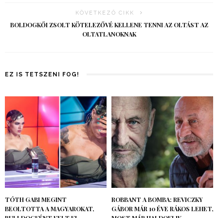
KÖVETKEZŐ CIKK
BOLDOGKŐI ZSOLT KÖTELEZŐVÉ KELLENE TENNI AZ OLTÁST AZ
OLTATLANOKNAK
EZ IS TETSZENI FOG!
TÓTH GABI MEGINT
ROBBANT A BOMBA: REVICZKY
BEOLTOTTA A MAGYAROKAT,
GÁBOR MÁR 10 ÉVE RÁKOS LEHET,