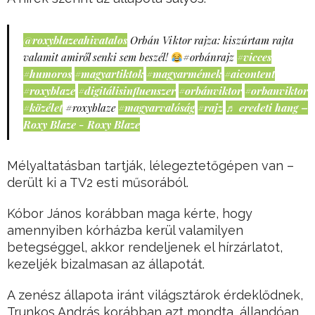
@roxyblazeahivatalos
Orbán Viktor rajza: kiszúrtam rajta
valamit amiről senki sem beszél!
#orbánrajz
#vicces
#humoros
#magyartiktok
#magyarmémek
#aicontent
#roxyblaze
#digitálisinfluenszer
#orbánviktor
#orbanviktor
#közélet
#roxyblaze
#magyarvalóság
#rajz
♬ eredeti hang –
Roxy Blaze - Roxy Blaze
Mélyaltatásban tartják, lélegeztetőgépen van –
derült ki a TV2 esti műsorából.
Kóbor János korábban maga kérte, hogy
amennyiben kórházba kerül valamilyen
betegséggel, akkor rendeljenek el hírzárlatot,
kezeljék bizalmasan az állapotát.
A zenész állapota iránt világsztárok érdeklődnek,
Trunkos András korábban azt mondta, állandóan