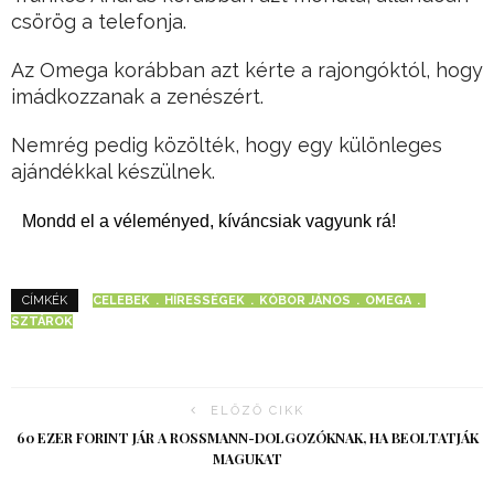
csörög a telefonja.
Az Omega korábban azt kérte a rajongóktól, hogy
imádkozzanak a zenészért.
Nemrég pedig közölték, hogy egy különleges
ajándékkal készülnek.
Mondd el a véleményed, kíváncsiak vagyunk rá!
CELEBEK
HÍRESSÉGEK
KÓBOR JÁNOS
OMEGA
CÍMKÉK
SZTÁROK
ELŐZŐ CIKK
60 EZER FORINT JÁR A ROSSMANN-DOLGOZÓKNAK, HA BEOLTATJÁK
MAGUKAT