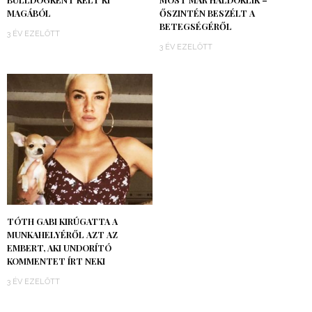
BULLDOGKÉNT KELT KI
MOST MÁR HALDOKLIK –
MAGÁBÓL
ŐSZINTÉN BESZÉLT A
BETEGSÉGÉRŐL
3 ÉV EZELŐTT
3 ÉV EZELŐTT
TÓTH GABI KIRÚGATTA A
MUNKAHELYÉRŐL AZT AZ
EMBERT, AKI UNDORÍTÓ
KOMMENTET ÍRT NEKI
3 ÉV EZELŐTT