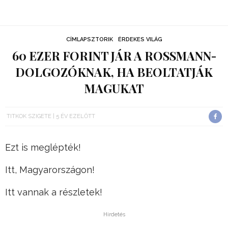
CÍMLAPSZTORIK
ÉRDEKES VILÁG
60 EZER FORINT JÁR A ROSSMANN-
DOLGOZÓKNAK, HA BEOLTATJÁK
MAGUKAT
TITKOK SZIGETE
5 ÉV EZELŐTT
Ezt is meglépték!
Itt, Magyarországon!
Itt vannak a részletek!
Hirdetés