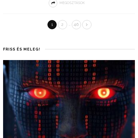
MEGOSZTÁSOK
…
1
2
46
FRISS ÉS MELEG!