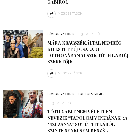
GABIRÓL
MEGOSZTÁSOK
CÍMLAPSZTORIK
3 ÉV EZELŐTT
MÁR A KRAUSZÉK ÁLTAL NEMRÉG
KIFESTETT ÚJ CSALÁDI
OTTHONÁBAN ALSZIK TÓTH GABI ÚJ
SZERETŐJE
MEGOSZTÁSOK
CÍMLAPSZTORIK
ÉRDEKES VILÁG
3 ÉV EZELŐTT
TÓTH GABIT NEM VÉLETLEN
NEVEZIK “TAPOLCAI VIPERÁNAK”: A
“SZŰZANYA” SÖTÉT TITKÁRÓL
SZINTE SENKI SEM BESZÉL