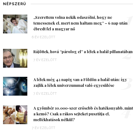
NÉPSZERŰ
1
„Szerettem volna nekik odaszólni, hogy ne
temessenek el, mert nem haltam meg” – 6 nap után
ébredt fel a magyar nő
6 ÉV EZELŐTT
2
Rájöttek, hová “párolog el” a lélek a halál pillanatában
7 ÉV EZELŐTT
3
A lélek még 42 napig van a Földön a halál után: így
zajlik a lélek univerzummal való egyesülése
7 ÉV EZELŐTT
4
A gyömbér 10.000-szer erősebb és hatékonyabb, mint
a kemó? Csak a rákos sejteket pusztítja el,
mellékhatások nélkül?
7 ÉV EZELŐTT