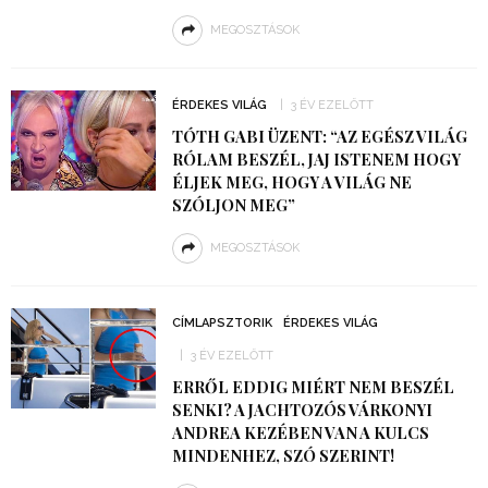
MEGOSZTÁSOK
ÉRDEKES VILÁG
3 ÉV EZELŐTT
TÓTH GABI ÜZENT: “AZ EGÉSZ VILÁG
RÓLAM BESZÉL, JAJ ISTENEM HOGY
ÉLJEK MEG, HOGY A VILÁG NE
SZÓLJON MEG”
MEGOSZTÁSOK
CÍMLAPSZTORIK
ÉRDEKES VILÁG
3 ÉV EZELŐTT
ERRŐL EDDIG MIÉRT NEM BESZÉL
SENKI? A JACHTOZÓS VÁRKONYI
ANDREA KEZÉBEN VAN A KULCS
MINDENHEZ, SZÓ SZERINT!