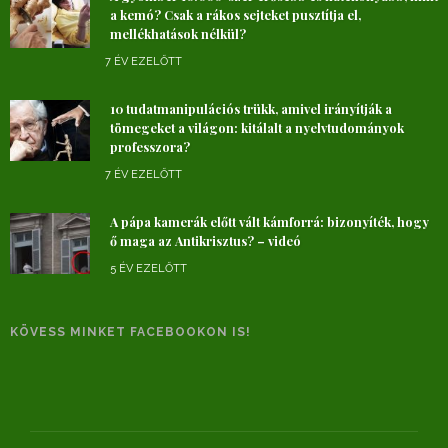
a kemó? Csak a rákos sejteket pusztítja el,
mellékhatások nélkül?
7 ÉV EZELŐTT
10 tudatmanipulációs trükk, amivel irányítják a
tömegeket a világon: kitálalt a nyelvtudományok
professzora?
7 ÉV EZELŐTT
A pápa kamerák előtt vált kámforrá: bizonyíték, hogy
ő maga az Antikrisztus? – videó
5 ÉV EZELŐTT
KÖVESS MINKET FACEBOOKON IS!