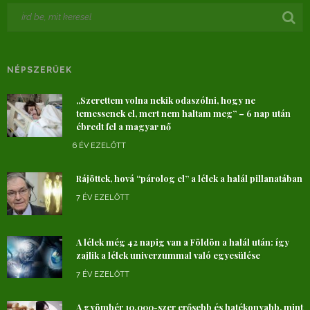
NÉPSZERŰEK
„Szerettem volna nekik odaszólni, hogy ne
temessenek el, mert nem haltam meg” – 6 nap után
ébredt fel a magyar nő
6 ÉV EZELŐTT
Rájöttek, hová “párolog el” a lélek a halál pillanatában
7 ÉV EZELŐTT
A lélek még 42 napig van a Földön a halál után: így
zajlik a lélek univerzummal való egyesülése
7 ÉV EZELŐTT
A gyömbér 10.000-szer erősebb és hatékonyabb, mint