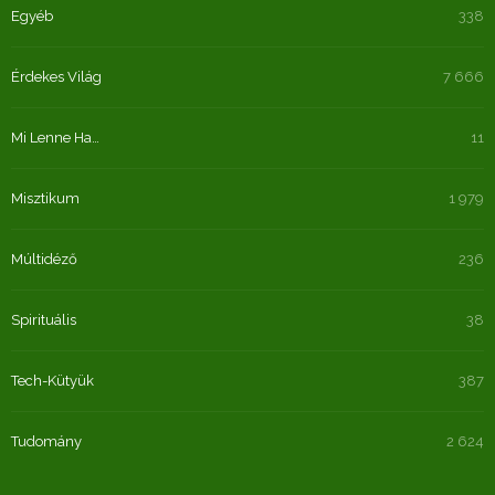
Egyéb
338
Érdekes Világ
7 666
Mi Lenne Ha…
11
Misztikum
1 979
Múltidéző
236
Spirituális
38
Tech-Kütyük
387
Tudomány
2 624