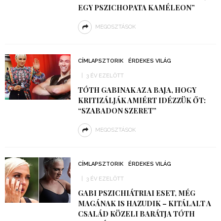
EGY PSZICHOPATA KAMÉLEON”
MEGOSZTÁSOK
CÍMLAPSZTORIK
ÉRDEKES VILÁG
3 ÉV EZELŐTT
TÓTH GABINAK AZ A BAJA, HOGY
KRITIZÁLJÁK AMIÉRT IDÉZZÜK ŐT:
“SZABADON SZERET”
MEGOSZTÁSOK
CÍMLAPSZTORIK
ÉRDEKES VILÁG
3 ÉV EZELŐTT
GABI PSZICHIÁTRIAI ESET, MÉG
MAGÁNAK IS HAZUDIK – KITÁLALT A
CSALÁD KÖZELI BARÁTJA TÓTH