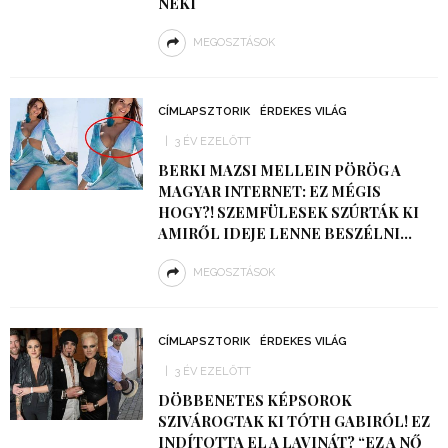
NEKI
MEGOSZTÁSOK
CÍMLAPSZTORIK
ÉRDEKES VILÁG
3 ÉV EZELŐTT
BERKI MAZSI MELLEIN PÖRÖG A
MAGYAR INTERNET: EZ MÉGIS
HOGY?! SZEMFÜLESEK SZÚRTÁK KI
AMIRŐL IDEJE LENNE BESZÉLNI…
MEGOSZTÁSOK
CÍMLAPSZTORIK
ÉRDEKES VILÁG
3 ÉV EZELŐTT
DÖBBENETES KÉPSOROK
SZIVÁROGTAK KI TÓTH GABIRÓL! EZ
INDÍTOTTA EL A LAVINÁT? “EZ A NŐ