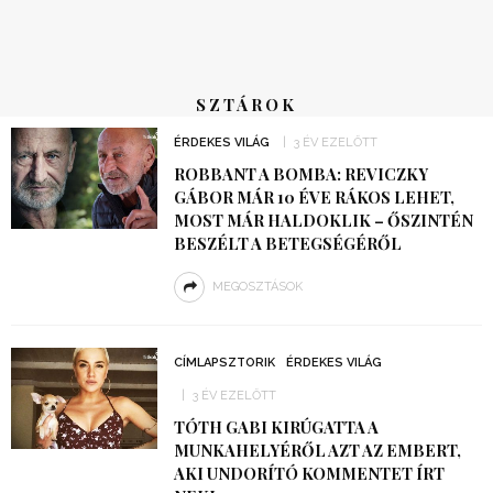
SZTÁROK
ÉRDEKES VILÁG
3 ÉV EZELŐTT
ROBBANT A BOMBA: REVICZKY
GÁBOR MÁR 10 ÉVE RÁKOS LEHET,
MOST MÁR HALDOKLIK – ŐSZINTÉN
BESZÉLT A BETEGSÉGÉRŐL
MEGOSZTÁSOK
CÍMLAPSZTORIK
ÉRDEKES VILÁG
3 ÉV EZELŐTT
TÓTH GABI KIRÚGATTA A
MUNKAHELYÉRŐL AZT AZ EMBERT,
AKI UNDORÍTÓ KOMMENTET ÍRT