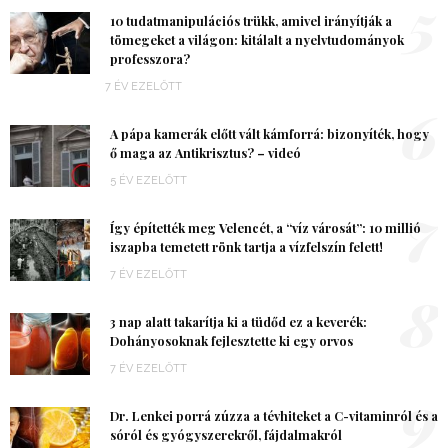
5
10 tudatmanipulációs trükk, amivel irányítják a
tömegeket a világon: kitálalt a nyelvtudományok
professzora?
7 ÉV EZELŐTT
6
A pápa kamerák előtt vált kámforrá: bizonyíték, hogy
ő maga az Antikrisztus? – videó
5 ÉV EZELŐTT
7
Így építették meg Velencét, a “víz városát”: 10 millió
iszapba temetett rönk tartja a vízfelszín felett!
7 ÉV EZELŐTT
8
3 nap alatt takarítja ki a tüdőd ez a keverék:
Dohányosoknak fejlesztette ki egy orvos
7 ÉV EZELŐTT
9
Dr. Lenkei porrá zúzza a tévhiteket a C-vitaminról és a
sóról és gyógyszerekről, fájdalmakról