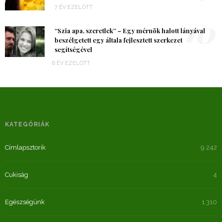
7 ÉV EZELŐTT
10
“Szia apa, szeretlek” – Egy mérnök halott lányával
beszélgetett egy általa fejlesztett szerkezet
segítségével
6 ÉV EZELŐTT
KATEGÓRIÁK
Címlapsztorik
9 242
Cukiság
4
Egészségünk
1 310