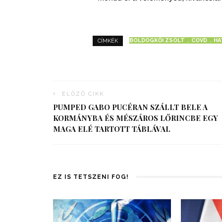
BOLDOGKŐI ZSOLT
COVD
HA
CÍMKÉK
ELŐZŐ CIKK
PUMPED GABO PUCÉRAN SZÁLLT BELE A
KORMÁNYBA ÉS MÉSZÁROS LŐRINCBE EGY
MAGA ELÉ TARTOTT TÁBLÁVAL
EZ IS TETSZENI FOG!