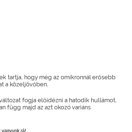
k tartja, hogy még az omikronnál erősebb
at a közeljövőben.
áltozat fogja előidézni a hatodik hullámot,
n függ majd az azt okozó variáns
 vagyunk rá!