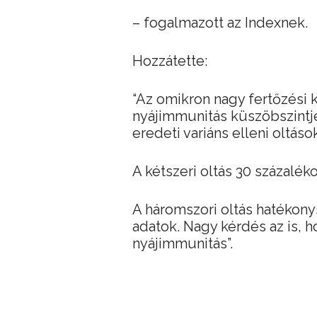
– fogalmazott az Indexnek.
Hozzátette:
“Az omikron nagy fertőzési
nyájimmunitás küszöbszintj
eredeti variáns elleni oltáso
A kétszeri oltás 30 százalék
A háromszori oltás hatékon
adatok. Nagy kérdés az is, h
nyájimmunitás”.