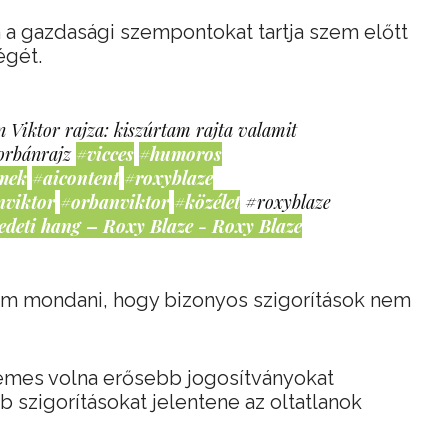
 a gazdasági szempontokat tartja szem előtt
égét.
 Viktor rajza: kiszúrtam rajta valamit
orbánrajz
#vicces
#humoros
mek
#aicontent
#roxyblaze
nviktor
#orbanviktor
#közélet
#roxyblaze
edeti hang – Roxy Blaze - Roxy Blaze
om mondani, hogy bizonyos szigorítások nem
demes volna erősebb jogosítványokat
b szigorításokat jelentene az oltatlanok