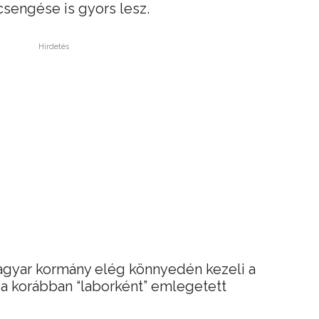
ecsengése is gyors lesz.
Hirdetés
agyar kormány elég könnyedén kezeli a
a korábban “laborként” emlegetett