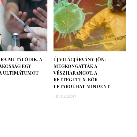
JRA MUTÁLÓDIK, A
ÚJ VILÁGJÁRVÁNY JÖN:
AKOSSÁG EGY
MEGKONGATTÁK A
RA ULTIMÁTUMOT
VÉSZHARANGOT, A
RETTEGETT X-KÓR
LETAROLHAT MINDENT
3 ÉV EZELŐTT