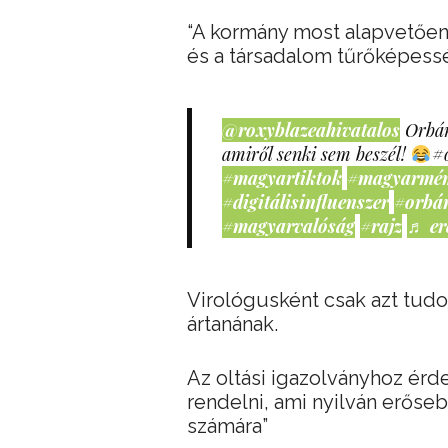
“A kormány most alapvetően
és a társadalom tűrőképess
@roxyblazeahivatalos
Orbán
amiről senki sem beszél!
#
#magyartiktok
#magyarmé
#digitálisinfluenszer
#orbá
#magyarvalóság
#rajz
♬ er
Virológusként csak azt tud
ártanának.
Az oltási igazolványhoz ér
rendelni, ami nyilván erőseb
számára”