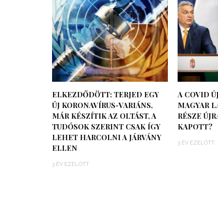
ELKEZDŐDÖTT: TERJED EGY
A COVID Ú
ÚJ KORONAVÍRUS-VARIÁNS,
MAGYAR L
MÁR KÉSZÍTIK AZ OLTÁST, A
RÉSZE ÚJ
TUDÓSOK SZERINT CSAK ÍGY
KAPOTT?
LEHET HARCOLNI A JÁRVÁNY
3 ÉV EZELŐTT
ELLEN
3 ÉV EZELŐTT