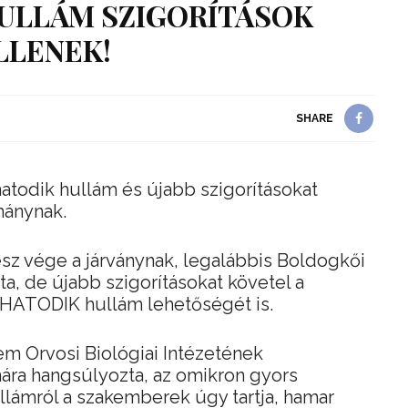
 HULLÁM SZIGORÍTÁSOK
LLENEK!
SHARE
hatodik hullám és újabb szigorításokat
mánynak.
sz vége a járványnak, legalábbis Boldogkői
, de újabb szigorításokat követel a
 HATODIK hullám lehetőségét is.
 Orvosi Biológiai Intézetének
ára hangsúlyozta, az omikron gyors
ullámról a szakemberek úgy tartja, hamar