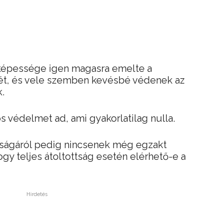
 képessége igen magasra emelte a
ét, és vele szemben kevésbé védenek az
k.
os védelmet ad, ami gyakorlatilag nulla.
yságáról pedig nincsenek még egzakt
ogy teljes átoltottság esetén elérhető-e a
Hirdetés