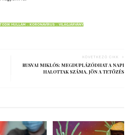
TODIK HULLÁM
KORONAVÍRUS
VILÁGJÁRVÁNY
KÖVETKEZŐ CIKK
RUSVAI MIKLÓS: MEGDUPLÁZÓDHAT A NAPI
HALOTTAK SZÁMA, JÖN A TETŐZÉS