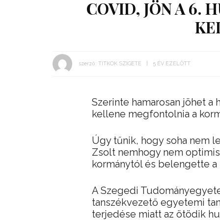
COVID, JÖN A 6.
KE
szerző:
TITKOK SZIGETE
5 ÉV EZELŐTT
Szerinte hamarosan jöhet a 
kellene megfontolnia a kor
Úgy tűnik, hogy soha nem le
Zsolt nemhogy nem optimista
kormánytól és belengette a
A Szegedi Tudományegyetem
tanszékvezető egyetemi tan
terjedése miatt az ötödik h