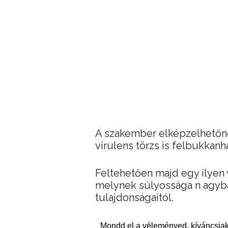
A szakember elképzelhetőne
virulens törzs is felbukkanh
Feltehetően majd egy ilyen v
melynek súlyossága n agyba
tulajdonságaitól.
Mondd el a véleményed, kíváncsiak