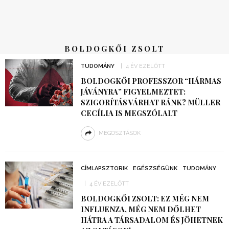
BOLDOGKŐI ZSOLT
TUDOMÁNY
4 ÉV EZELŐTT
BOLDOGKŐI PROFESSZOR “HÁRMAS
JÁVÁNYRA” FIGYELMEZTET:
SZIGORÍTÁS VÁRHAT RÁNK? MÜLLER
CECÍLIA IS MEGSZÓLALT
MEGOSZTÁSOK
CÍMLAPSZTORIK
EGÉSZSÉGÜNK
TUDOMÁNY
4 ÉV EZELŐTT
BOLDOGKŐI ZSOLT: EZ MÉG NEM
INFLUENZA, MÉG NEM DŐLHET
HÁTRA A TÁRSADALOM ÉS JÖHETNEK