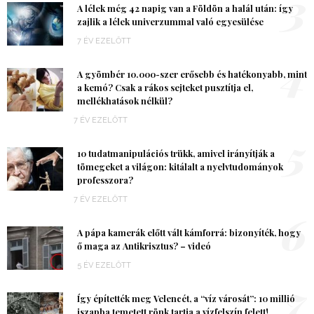
3
A lélek még 42 napig van a Földön a halál után: így
zajlik a lélek univerzummal való egyesülése
7 ÉV EZELŐTT
4
A gyömbér 10.000-szer erősebb és hatékonyabb, mint
a kemó? Csak a rákos sejteket pusztítja el,
mellékhatások nélkül?
7 ÉV EZELŐTT
5
10 tudatmanipulációs trükk, amivel irányítják a
tömegeket a világon: kitálalt a nyelvtudományok
professzora?
7 ÉV EZELŐTT
6
A pápa kamerák előtt vált kámforrá: bizonyíték, hogy
ő maga az Antikrisztus? – videó
5 ÉV EZELŐTT
7
Így építették meg Velencét, a “víz városát”: 10 millió
iszapba temetett rönk tartja a vízfelszín felett!