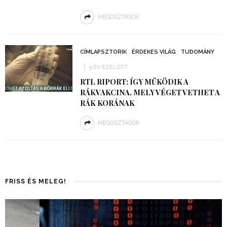
MEGOSZTÁSOK
CÍMLAPSZTORIK
ÉRDEKES VILÁG
TUDOMÁNY
5 ÉV EZELŐTT
RTL RIPORT: ÍGY MŰKÖDIK A
RÁKVAKCINA, MELY VÉGET VETHET A
RÁK KORÁNAK
MEGOSZTÁSOK
FRISS ÉS MELEG!