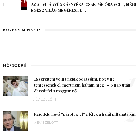
AZ AI-VILÁGVÉGE ÁRNYÉKA, CSAK PÁR ÓRA VOLT, MÉGIS AZ
EGÉSZ VILÁG MEGÉREZTE…
KÖVESS MINKET!
NÉPSZERŰ
1
„Szerettem volna nekik odaszólni, hogy ne
temessenek el, mert nem haltam meg” – 6 nap után
ébredt fel a magyar nő
6 ÉV EZELŐTT
2
Rájöttek, hová “párolog el” a lélek a halál pillanatában
7 ÉV EZELŐTT