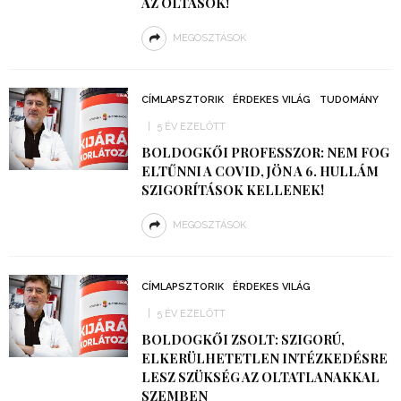
AZ OLTÁSOK!
MEGOSZTÁSOK
CÍMLAPSZTORIK
ÉRDEKES VILÁG
TUDOMÁNY
5 ÉV EZELŐTT
BOLDOGKŐI PROFESSZOR: NEM FOG
ELTŰNNI A COVID, JÖN A 6. HULLÁM
SZIGORÍTÁSOK KELLENEK!
MEGOSZTÁSOK
CÍMLAPSZTORIK
ÉRDEKES VILÁG
5 ÉV EZELŐTT
BOLDOGKŐI ZSOLT: SZIGORÚ,
ELKERÜLHETETLEN INTÉZKEDÉSRE
LESZ SZÜKSÉG AZ OLTATLANAKKAL
SZEMBEN