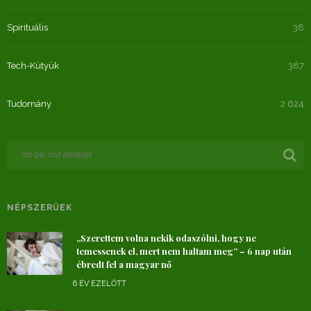
Spirituális
38
Tech-Kütyük
387
Tudomány
2 624
NÉPSZERŰEK
„Szerettem volna nekik odaszólni, hogy ne
temessenek el, mert nem haltam meg” – 6 nap után
ébredt fel a magyar nő
6 ÉV EZELŐTT