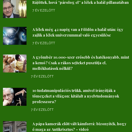
Rájöttek, hová “párolog el” a lélek a halál pillanatában
7 ÉV EZELŐTT
A lélek még 42 napig van a Földön a halál után: így
zajlik a lélek univerzummal való egyesülése
7 ÉV EZELŐTT
A gyömbér 10.000-szer erősebb és hatékonyabb, mint
a kemó? Csak a rákos sejteket pusztítja el,
mellékhatások nélkül?
7 ÉV EZELŐTT
10 tudatmanipulációs trükk, amivel irányítják a
tömegeket a világon: kitálalt a nyelvtudományok
professzora?
7 ÉV EZELŐTT
A pápa kamerák előtt vált kámforrá: bizonyíték, hogy
ő maga az Antikrisztus? – videó