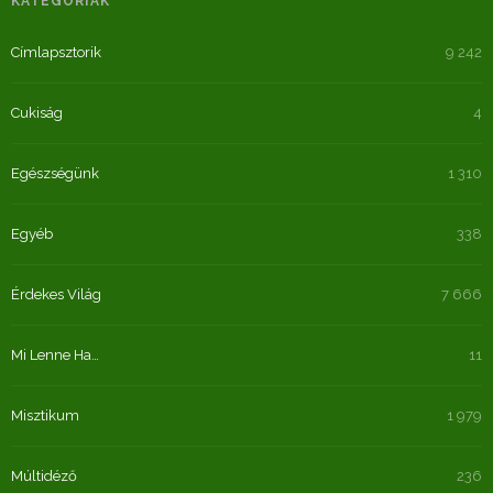
KATEGÓRIÁK
Címlapsztorik
9 242
Cukiság
4
Egészségünk
1 310
Egyéb
338
Érdekes Világ
7 666
Mi Lenne Ha…
11
Misztikum
1 979
Múltidéző
236