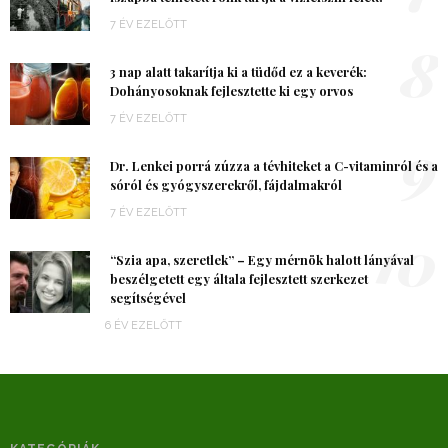
7 ÉV EZELŐTT
8
3 nap alatt takarítja ki a tüdőd ez a keverék:
Dohányosoknak fejlesztette ki egy orvos
7 ÉV EZELŐTT
9
Dr. Lenkei porrá zúzza a tévhiteket a C-vitaminról és a
sóról és gyógyszerekről, fájdalmakról
7 ÉV EZELŐTT
10
“Szia apa, szeretlek” – Egy mérnök halott lányával
beszélgetett egy általa fejlesztett szerkezet
segítségével
6 ÉV EZELŐTT