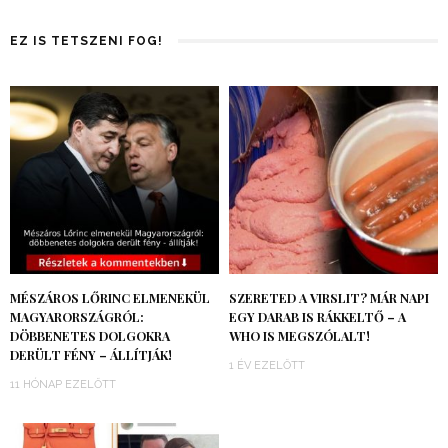
EZ IS TETSZENI FOG!
MÉSZÁROS LŐRINC ELMENEKÜL
SZERETED A VIRSLIT? MÁR NAPI
MAGYARORSZÁGRÓL:
EGY DARAB IS RÁKKELTŐ – A
DÖBBENETES DOLGOKRA
WHO IS MEGSZÓLALT!
DERÜLT FÉNY – ÁLLÍTJÁK!
1 ÉV EZELŐTT
11 HÓNAP EZELŐTT