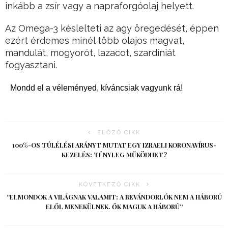
inkább a zsír vagy a napraforgóolaj helyett.
Az Omega-3 késlelteti az agy öregedését, éppen
ezért érdemes minél több olajos magvat,
mandulát, mogyorót, lazacot, szardíniát
fogyasztani.
Mondd el a véleményed, kíváncsiak vagyunk rá!
ELŐZŐ CIKK
100%-OS TÚLÉLÉSI ARÁNYT MUTAT EGY IZRAELI KORONAVÍRUS-
KEZELÉS: TÉNYLEG MŰKÖDHET?
KÖVETKEZŐ CIKK
“ELMONDOK A VILÁGNAK VALAMIT: A BEVÁNDORLÓK NEM A HÁBORÚ
ELŐL MENEKÜLNEK. ŐK MAGUK A HÁBORÚ”