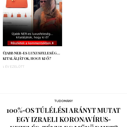
ÚJABB NER-ES LUXUSFELESÉG…
KITALÁLJÁTOK, HOGY KI Ő?
1 ÉV EZELŐTT
TUDOMÁNY
100%-OS TÚLÉLÉSI ARÁNYT MUTAT
EGY IZRAELI KORONAVÍRUS-