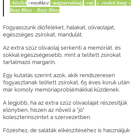
#közélet
#roxyblaze
#magyarvalóság
#rajz
♬ eredeti hang –
Roxy Blaze - Roxy Blaze
Fogyasszunk dióféléket, halakat, olívaolajat,
egészséges zsírokat, mandulát.
Az extra szűz olívaolaj serkenti a memóriát, és
sokkal egészségesebb, mint a telített zsírokat
tartalmazó margarin.
Egy kutatás szerint azok, akik rendszeresen
fogyasztanak telített zsírokat, 65 éves koruk után
már komoly memóriaproblémákkal küzdenek.
A legjobb, ha az extra szűz olívaolajat részesítjük
előnyben, hiszen az növeli a “jó”
koleszterinszintet a szervezetben.
Főzéshez, de saláták elkészítéséhez is használjuk