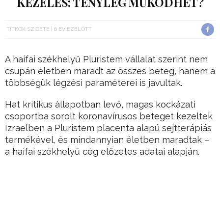
KEZELÉS: TÉNYLEG MŰKÖDHET?
TITKOK SZIGETE
6 ÉV EZELŐTT
A haifai székhelyű Pluristem vállalat szerint nem
csupán életben maradt az összes beteg, hanem a
többségük légzési paraméterei is javultak.
Hat kritikus állapotban levő, magas kockázati
csoportba sorolt koronavírusos beteget kezeltek
Izraelben a Pluristem placenta alapú sejtterápiás
termékével, és mindannyian életben maradtak –
a haifai székhelyű cég előzetes adatai alapján.
A betegeket egy héten keresztül három
különböző izraeli egészségügyi központban
kezelték, és akut légzési elégtelenségben, illetve
a COVID-19-hez kapcsolódó gyulladásos