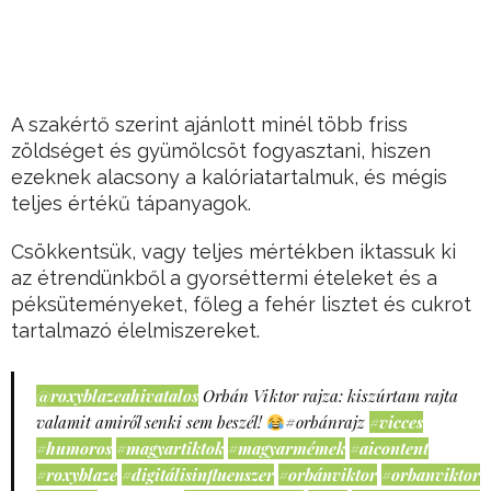
A szakértő szerint ajánlott minél több friss
zöldséget és gyümölcsöt fogyasztani, hiszen
ezeknek alacsony a kalóriatartalmuk, és mégis
teljes értékű tápanyagok.
Csökkentsük, vagy teljes mértékben iktassuk ki
az étrendünkből a gyorséttermi ételeket és a
péksüteményeket, főleg a fehér lisztet és cukrot
tartalmazó élelmiszereket.
@roxyblazeahivatalos
Orbán Viktor rajza: kiszúrtam rajta
valamit amiről senki sem beszél!
#orbánrajz
#vicces
#humoros
#magyartiktok
#magyarmémek
#aicontent
#roxyblaze
#digitálisinfluenszer
#orbánviktor
#orbanviktor