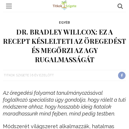
EGYÉB
DR. BRADLEY WILLCOX: EZ A
RECEPT KÉSLELTETI AZ ÖREGEDÉST
ÉS MEGŐRZI AZ AGY
RUGALMASSÁGÁT
TITKOK SZIGETE
6 ÉV EZELŐTT
Az öregedési folyamat tanulmányozásával
foglalkozó specialista úgy gondolja, hogy rálelt a tuti
módszerre ahhoz, hogy hosszabb ideig fiatalok
maradhassunk mind fejben, mind pedig testben.
Módszerét világszeret alkalmazzák, hatalmas