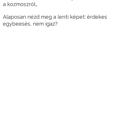
a kozmoszról…
Alaposan nézd meg a lenti képet: érdekes
egybeesés, nem igaz?
Természetesen itt nem csak egy egyszerű
egybeesésről van szó, hanem egy elhallgatott
bizonyítékról, hogy idegenek járhattak egykor a
Földön.
Hirdetés