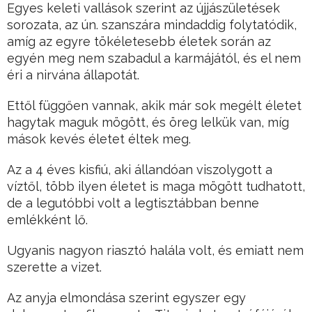
Egyes keleti vallások szerint az újjászületések
sorozata, az ún. szanszára mindaddig folytatódik,
amíg az egyre tökéletesebb életek során az
egyén meg nem szabadul a karmájától, és el nem
éri a nirvána állapotát.
Ettől függően vannak, akik már sok megélt életet
hagytak maguk mögött, és öreg lelkük van, míg
mások kevés életet éltek meg.
Az a 4 éves kisfiú, aki állandóan viszolygott a
víztől, több ilyen életet is maga mögött tudhatott,
de a legutóbbi volt a legtisztábban benne
emlékként lő.
Ugyanis nagyon riasztó halála volt, és emiatt nem
szerette a vizet.
Az anyja elmondása szerint egyszer egy