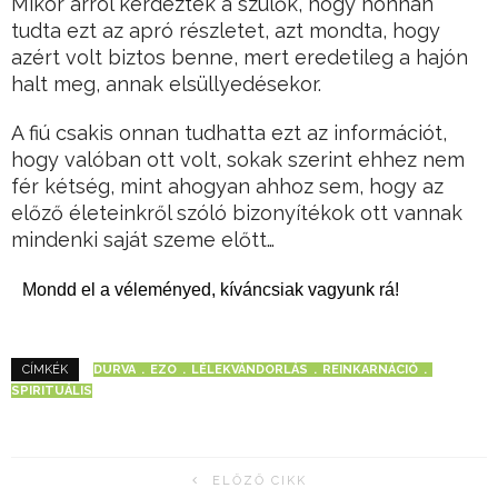
Mikor arról kérdezték a szülők, hogy honnan
tudta ezt az apró részletet, azt mondta, hogy
azért volt biztos benne, mert eredetileg a hajón
halt meg, annak elsüllyedésekor.
A fiú csakis onnan tudhatta ezt az információt,
hogy valóban ott volt, sokak szerint ehhez nem
fér kétség, mint ahogyan ahhoz sem, hogy az
előző életeinkről szóló bizonyítékok ott vannak
mindenki saját szeme előtt…
Mondd el a véleményed, kíváncsiak vagyunk rá!
DURVA
EZO
LÉLEKVÁNDORLÁS
REINKARNÁCIÓ
CÍMKÉK
SPIRITUÁLIS
ELŐZŐ CIKK