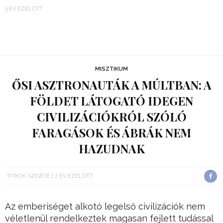
3 ÉV EZELŐTT
MISZTIKUM
ŐSI ASZTRONAUTÁK A MÚLTBAN: A
FÖLDET LÁTOGATÓ IDEGEN
CIVILIZÁCIÓKRÓL SZÓLÓ
FARAGÁSOK ÉS ÁBRÁK NEM
HAZUDNAK
TITKOK SZIGETE
7 ÉV EZELŐTT
Az emberiséget alkotó legelső civilizációk nem
véletlenül rendelkeztek magasan fejlett tudással