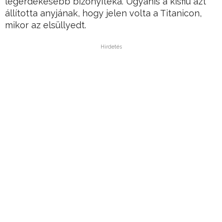
legérdekesebb bizonyítéka. Ugyanis a kisfiú azt
állította anyjának, hogy jelen volta a Titanicon,
mikor az elsüllyedt.
Hirdetés