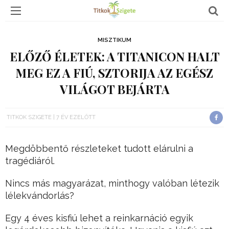
MISZTIKUM
ELŐZŐ ÉLETEK: A TITANICON HALT
MEG EZ A FIÚ, SZTORIJA AZ EGÉSZ
VILÁGOT BEJÁRTA
TITKOK SZIGETE
7 ÉV EZELŐTT
Megdöbbentő részleteket tudott elárulni a
tragédiáról.
Nincs más magyarázat, minthogy valóban létezik
lélekvándorlás?
Egy 4 éves kisfiú lehet a reinkarnáció egyik