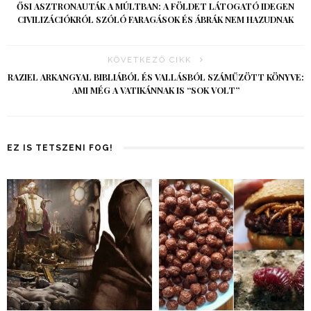
ŐSI ASZTRONAUTÁK A MÚLTBAN: A FÖLDET LÁTOGATÓ IDEGEN
CIVILIZÁCIÓKRÓL SZÓLÓ FARAGÁSOK ÉS ÁBRÁK NEM HAZUDNAK
KÖVETKEZŐ CIKK
RAZIEL ARKANGYAL BIBLIÁBÓL ÉS VALLÁSBÓL SZÁMŰZÖTT KÖNYVE:
AMI MÉG A VATIKÁNNAK IS “SOK VOLT”
EZ IS TETSZENI FOG!