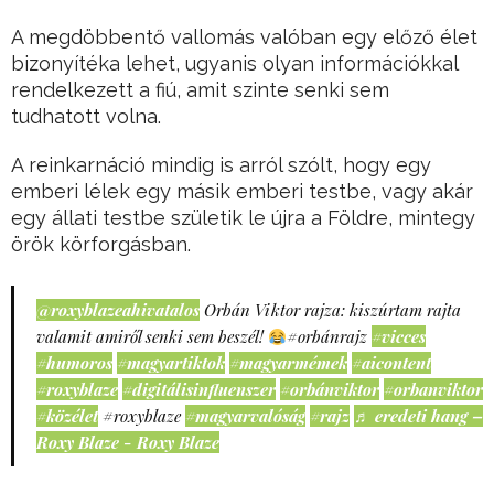
A megdöbbentő vallomás valóban egy előző élet
bizonyítéka lehet, ugyanis olyan információkkal
rendelkezett a fiú, amit szinte senki sem
tudhatott volna.
A reinkarnáció mindig is arról szólt, hogy egy
emberi lélek egy másik emberi testbe, vagy akár
egy állati testbe születik le újra a Földre, mintegy
örök körforgásban.
@roxyblazeahivatalos
Orbán Viktor rajza: kiszúrtam rajta
valamit amiről senki sem beszél!
#orbánrajz
#vicces
#humoros
#magyartiktok
#magyarmémek
#aicontent
#roxyblaze
#digitálisinfluenszer
#orbánviktor
#orbanviktor
#közélet
#roxyblaze
#magyarvalóság
#rajz
♬ eredeti hang –
Roxy Blaze - Roxy Blaze