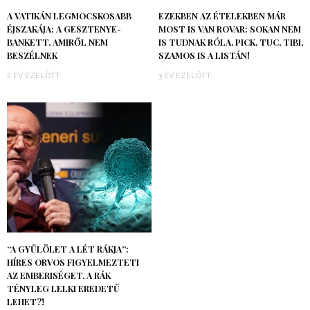
A VATIKÁN LEGMOCSKOSABB
EZEKBEN AZ ÉTELEKBEN MÁR
ÉJSZAKÁJA: A GESZTENYE-
MOST IS VAN ROVAR: SOKAN NEM
BANKETT, AMIRŐL NEM
IS TUDNAK RÓLA, PICK, TUC, TIBI,
BESZÉLNEK
SZAMOS IS A LISTÁN!
2 ÉV EZELŐTT
3 ÉV EZELŐTT
“A GYŰLÖLET A LÉT RÁKJA”:
HÍRES ORVOS FIGYELMEZTETI
AZ EMBERISÉGET, A RÁK
TÉNYLEG LELKI EREDETŰ
LEHET?!