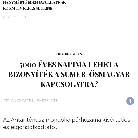
NAGYMÉRTÉKBEN JAVULHATNAK
KOGNITÍV KÉPESSÉGEINK
3 ÉV EZELŐTT
ÉRDEKES VILÁG
5000 ÉVES NAPIMA LEHET A
BIZONYÍTÉK A SUMER-ŐSMAGYAR
KAPCSOLATRA?
TITKOK SZIGETE
7 ÉV EZELŐTT
Az Antanténusz mondóka párhuzama kísérteties
és elgondolkodtató…