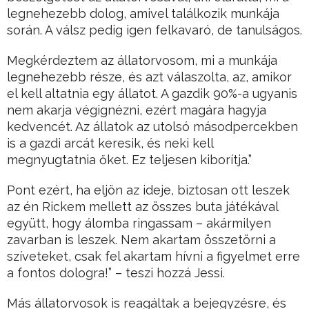
legnehezebb dolog, amivel találkozik munkája
során. A válsz pedig igen felkavaró, de tanulságos.
Megkérdeztem az állatorvosom, mi a munkája
legnehezebb része, és azt válaszolta, az, amikor
el kell altatnia egy állatot. A gazdik 90%-a ugyanis
nem akarja végignézni, ezért magára hagyja
kedvencét. Az állatok az utolsó másodpercekben
is a gazdi arcát keresik, és neki kell
megnyugtatnia őket. Ez teljesen kiborítja.”
Pont ezért, ha eljön az ideje, biztosan ott leszek
az én Rickem mellett az összes buta játékával
együtt, hogy álomba ringassam – akármilyen
zavarban is leszek. Nem akartam összetörni a
szíveteket, csak fel akartam hívni a figyelmet erre
a fontos dologra!” – teszi hozzá Jessi.
Más állatorvosok is reagáltak a bejegyzésre, és