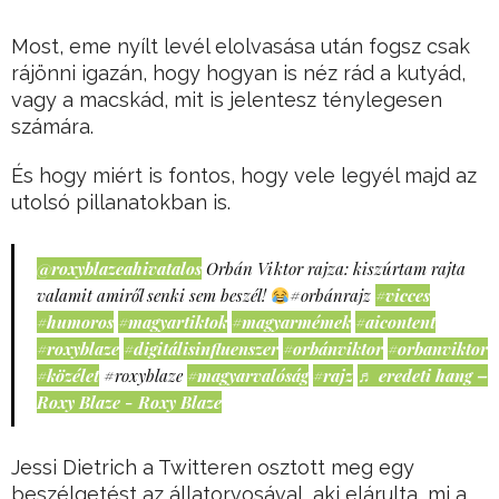
Most, eme nyílt levél elolvasása után fogsz csak
rájönni igazán, hogy hogyan is néz rád a kutyád,
vagy a macskád, mit is jelentesz ténylegesen
számára.
És hogy miért is fontos, hogy vele legyél majd az
utolsó pillanatokban is.
@roxyblazeahivatalos
Orbán Viktor rajza: kiszúrtam rajta
valamit amiről senki sem beszél!
#orbánrajz
#vicces
#humoros
#magyartiktok
#magyarmémek
#aicontent
#roxyblaze
#digitálisinfluenszer
#orbánviktor
#orbanviktor
#közélet
#roxyblaze
#magyarvalóság
#rajz
♬ eredeti hang –
Roxy Blaze - Roxy Blaze
Jessi Dietrich a Twitteren osztott meg egy
beszélgetést az állatorvosával, aki elárulta, mi a