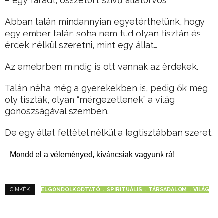
– egy fáradt, összetört szívű állatorvos”
Abban talán mindannyian egyetérthetünk, hogy
egy ember talán soha nem tud olyan tisztán és
érdek nélkül szeretni, mint egy állat…
Az emebrben mindig is ott vannak az érdekek.
Talán néha még a gyerekekben is, pedig ők még
oly tiszták, olyan “mérgezetlenek” a világ
gonoszságával szemben.
De egy állat feltétel nélkül a legtisztábban szeret.
Mondd el a véleményed, kíváncsiak vagyunk rá!
ELGONDOLKODTATÓ
SPIRITUÁLIS
TÁRSADALOM
VILÁG
CÍMKÉK