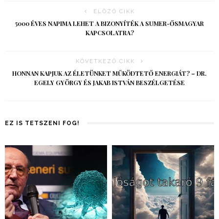
ELŐZŐ CIKK
5000 ÉVES NAPIMA LEHET A BIZONYÍTÉK A SUMER-ŐSMAGYAR
KAPCSOLATRA?
KÖVETKEZŐ CIKK
HONNAN KAPJUK AZ ÉLETÜNKET MŰKÖDTETŐ ENERGIÁT? – DR.
EGELY GYÖRGY ÉS JAKAB ISTVÁN BESZÉLGETÉSE
EZ IS TETSZENI FOG!