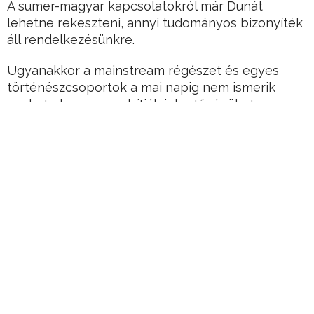
A sumer-magyar kapcsolatokról már Dunát
lehetne rekeszteni, annyi tudományos bizonyíték
áll rendelkezésünkre.
Ugyanakkor a mainstream régészet és egyes
történészcsoportok a mai napig nem ismerik
ezeket el, vagy csorbítják jelentőségüket.
Hirdetés