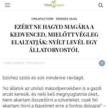
CÍMLAPSZTORIK
ÉRDEKES VILÁG
EZÉRT NE HAGYD MAGÁRA A
KEDVENCED, MIELŐTT VÉGLEG
ELALTATJÁK: NYÍLT LEVÉL EGY
ÁLLATORVOSTÓL
TITKOK SZIGETE
7 ÉV EZELŐTT
Szívhez szóló és sok mindenre rávilágít.
“Az állatok az utolsó másodpercekben is a gazdi
arcát keresik, és neki kell megnyugtatnia őket…
Nem akartam összetörni a szíveteket, csak fel
akartam hívni a figyelmet erre a fontos dologra!” –