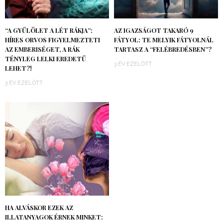
“A GYŰLÖLET A LÉT RÁKJA”:
AZ IGAZSÁGOT TAKARÓ 9
HÍRES ORVOS FIGYELMEZTETI
FÁTYOL: TE MELYIK FÁTYOLNÁL
AZ EMBERISÉGET, A RÁK
TARTASZ A “FELÉBREDÉSBEN”?
TÉNYLEG LELKI EREDETŰ
3 ÉV EZELŐTT
LEHET?!
3 ÉV EZELŐTT
HA ALVÁSKOR EZEK AZ
ILLATANYAGOK ÉRNEK MINKET: