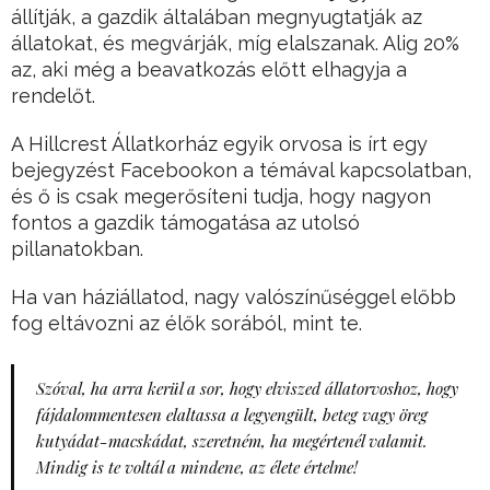
állítják, a gazdik általában megnyugtatják az
állatokat, és megvárják, míg elalszanak. Alig 20%
az, aki még a beavatkozás előtt elhagyja a
rendelőt.
A Hillcrest Állatkorház egyik orvosa is írt egy
bejegyzést Facebookon a témával kapcsolatban,
és ő is csak megerősíteni tudja, hogy nagyon
fontos a gazdik támogatása az utolsó
pillanatokban.
Ha van háziállatod, nagy valószínűséggel előbb
fog eltávozni az élők sorából, mint te.
Szóval, ha arra kerül a sor, hogy elviszed állatorvoshoz, hogy
fájdalommentesen elaltassa a legyengült, beteg vagy öreg
kutyádat-macskádat, szeretném, ha megértenél valamit.
Mindig is te voltál a mindene, az élete értelme!