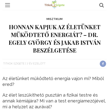
MISZTIKUM
HONNAN KAPJUK AZ ÉLETÜNKET
MŰKÖDTETŐ ENERGIÁT? – DR.
EGELY GYÖRGY ÉS JAKAB ISTVÁN
BESZÉLGETÉSE
TITKOK SZIGETE
7 ÉV EZELŐTT
Az életünket működtető energia vajon mi? Miből
ered?
Az élet leszűkíthető pusztán a fizikai testre és
annak kémiájára? Mi van a test energiamezőjével,
mi a helyzet az aurával?