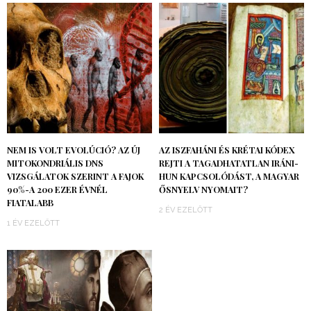
NEM IS VOLT EVOLÚCIÓ? AZ ÚJ
AZ ISZFAHÁNI ÉS KRÉTAI KÓDEX
MITOKONDRIÁLIS DNS
REJTI A TAGADHATATLAN IRÁNI-
VIZSGÁLATOK SZERINT A FAJOK
HUN KAPCSOLÓDÁST, A MAGYAR
90%-A 200 EZER ÉVNÉL
ŐSNYELV NYOMAIT?
FIATALABB
2 ÉV EZELŐTT
1 ÉV EZELŐTT