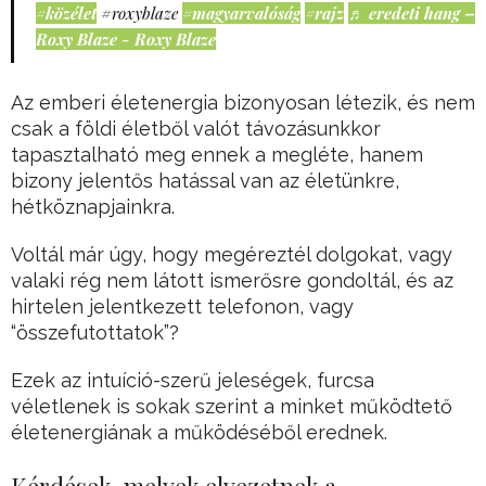
#közélet
#roxyblaze
#magyarvalóság
#rajz
♬ eredeti hang –
Roxy Blaze - Roxy Blaze
Az emberi életenergia bizonyosan létezik, és nem
csak a földi életből valót távozásunkkor
tapasztalható meg ennek a megléte, hanem
bizony jelentős hatással van az életünkre,
hétköznapjainkra.
Voltál már úgy, hogy megéreztél dolgokat, vagy
valaki rég nem látott ismerősre gondoltál, és az
hirtelen jelentkezett telefonon, vagy
“összefutottatok”?
Ezek az intuíció-szerű jeleségek, furcsa
véletlenek is sokak szerint a minket működtető
életenergiának a működéséből erednek.