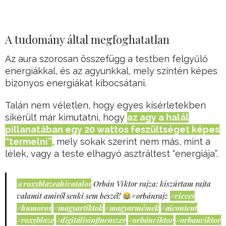
A tudomány által megfoghatatlan
Az aura szorosan összefügg a testben felgyűlő
energiákkal, és az agyunkkal, mely szintén képes
bizonyos energiákat kibocsátani.
Talán nem véletlen, hogy egyes kísérletekben
sikerült már kimutatni, hogy
az agy a halál
pillanatában egy 20 wattos feszültséget képes
“termelni”
, mely sokak szerint nem más, mint a
lélek, vagy a teste elhagyó asztráltest “energiája”.
@roxyblazeahivatalos
Orbán Viktor rajza: kiszúrtam rajta
valamit amiről senki sem beszél!
#orbánrajz
#vicces
#humoros
#magyartiktok
#magyarmémek
#aicontent
#roxyblaze
#digitálisinfluenszer
#orbánviktor
#orbanviktor