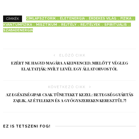
CÍMLAPSZTORIK
ÉLETENERGIA
ÉRDEKES VILÁG
FIZIKA
CÍMKÉK
KVANTUMFIZIKA
MISZTIKUM
REJTÉLY
REJTÉLYEK
SPIRITUÁLIS
SZABADENERGIA
ELŐZŐ CIKK
EZÉRT NE HAGYD MAGÁRA A KEDVENCED, MIELŐTT VÉGLEG
ELALTATJÁK: NYÍLT LEVÉL EGY ÁLLATORVOSTÓL
KÖVETKEZŐ CIKK
AZ EGÉSZSÉGIPAR CSAK TÜNETEKET KEZEL: BETEGSÉGGYÁRTÁS
ZAJLIK, AZ ÉTELEKEN ÉS A GYÓGYSZEREKEN KERESZTÜL?!
EZ IS TETSZENI FOG!