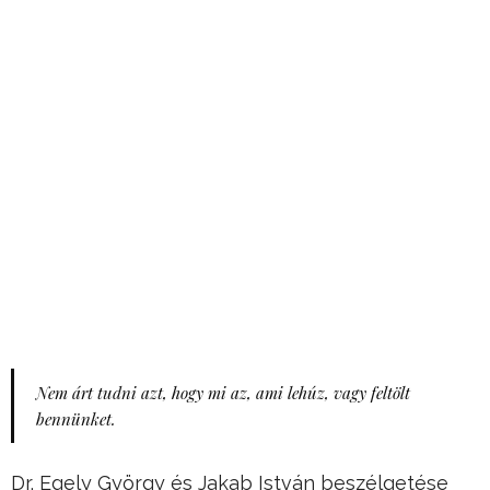
Nem árt tudni azt, hogy mi az, ami lehúz, vagy feltölt
bennünket.
Dr. Egely György és Jakab István beszélgetése