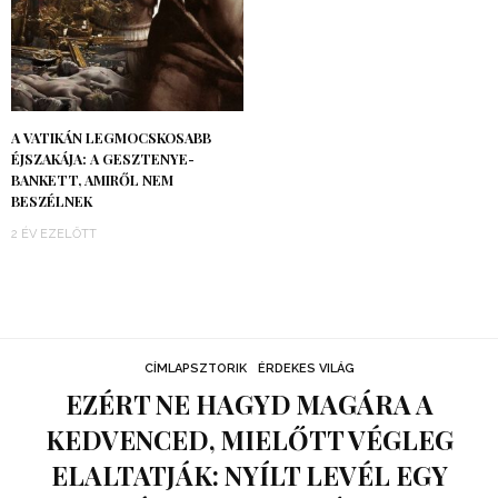
A VATIKÁN LEGMOCSKOSABB
ÉJSZAKÁJA: A GESZTENYE-
BANKETT, AMIRŐL NEM
BESZÉLNEK
2 ÉV EZELŐTT
CÍMLAPSZTORIK
ÉRDEKES VILÁG
EZÉRT NE HAGYD MAGÁRA A
KEDVENCED, MIELŐTT VÉGLEG
ELALTATJÁK: NYÍLT LEVÉL EGY