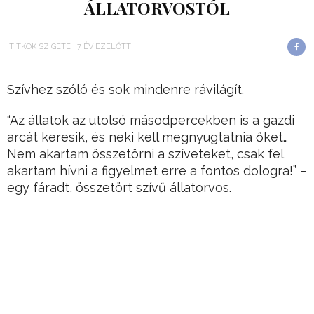
ÁLLATORVOSTÓL
TITKOK SZIGETE
7 ÉV EZELŐTT
Szívhez szóló és sok mindenre rávilágít.
“Az állatok az utolsó másodpercekben is a gazdi
arcát keresik, és neki kell megnyugtatnia őket…
Nem akartam összetörni a szíveteket, csak fel
akartam hívni a figyelmet erre a fontos dologra!” –
egy fáradt, összetört szívű állatorvos.
Ez tényleg elgondolkodtató lesz.
Hirdetés