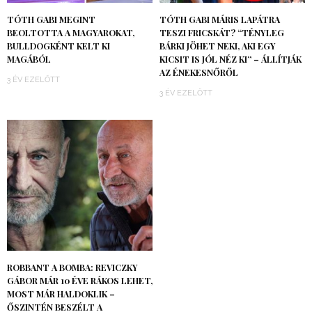
TÓTH GABI MEGINT
TÓTH GABI MÁRIS LAPÁTRA
BEOLTOTTA A MAGYAROKAT,
TESZI FRICSKÁT? “TÉNYLEG
BULLDOGKÉNT KELT KI
BÁRKI JÖHET NEKI, AKI EGY
MAGÁBÓL
KICSIT IS JÓL NÉZ KI” – ÁLLÍTJÁK
AZ ÉNEKESNŐRŐL
3 ÉV EZELŐTT
3 ÉV EZELŐTT
ROBBANT A BOMBA: REVICZKY
GÁBOR MÁR 10 ÉVE RÁKOS LEHET,
MOST MÁR HALDOKLIK –
ŐSZINTÉN BESZÉLT A