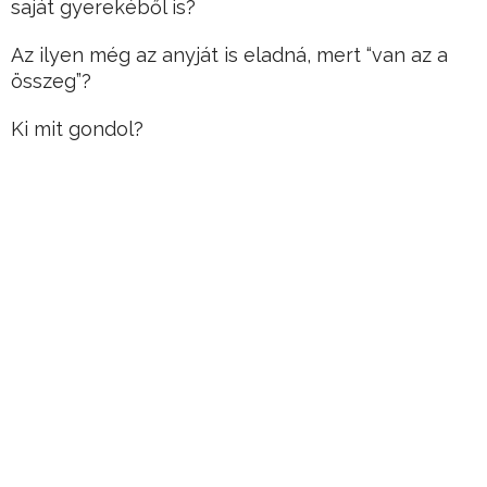
saját gyerekéből is?
Az ilyen még az anyját is eladná, mert “van az a
összeg”?
Ki mit gondol?
Hirdetés