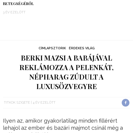
BETEGSÉGÉRŐL
3 ÉV EZELŐTT
CÍMLAPSZTORIK
ÉRDEKES VILÁG
BERKI MAZSI A BABÁJÁVAL
REKLÁMOZZA A PELENKÁT,
NÉPHARAG ZÚDULT A
LUXUSÖZVEGYRE
TITKOK SZIGETE
4 ÉV EZELŐTT
Ilyen az, amikor gyakorlatilag minden fillérért
lehajol az ember és bazári majmot csinál még a