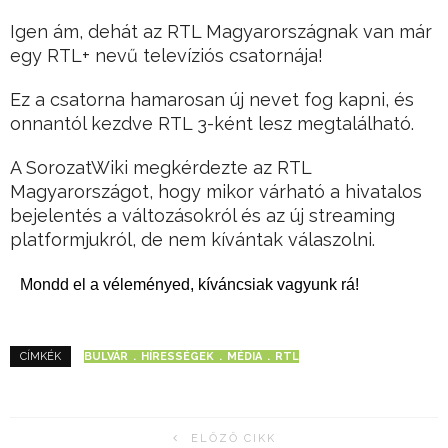
Igen ám, dehát az RTL Magyarországnak van már
egy RTL+ nevű televíziós csatornája!
Ez a csatorna hamarosan új nevet fog kapni, és
onnantól kezdve RTL 3-ként lesz megtalálható.
A SorozatWiki megkérdezte az RTL
Magyarországot, hogy mikor várható a hivatalos
bejelentés a változásokról és az új streaming
platformjukról, de nem kívántak válaszolni.
Mondd el a véleményed, kíváncsiak vagyunk rá!
BULVÁR
HÍRESSÉGEK
MÉDIA
RTL
CÍMKÉK
ELŐZŐ CIKK