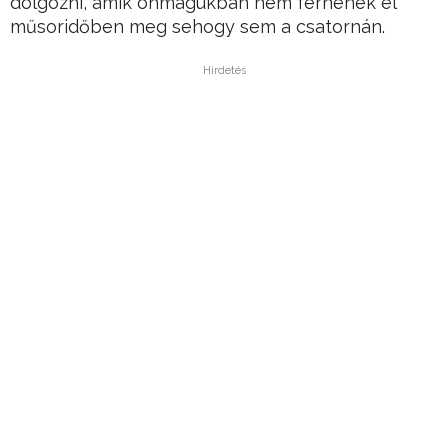
dolgozni, amik önmagukban nem férnének el
műsoridőben meg sehogy sem a csatornán.
Hirdetés