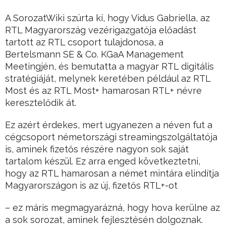
A SorozatWiki szúrta ki, hogy Vidus Gabriella, az
RTL Magyarország vezérigazgatója előadást
tartott az RTL csoport tulajdonosa, a
Bertelsmann SE & Co. KGaA Management
Meetingjén, és bemutatta a magyar RTL digitális
stratégiáját, melynek keretében például az RTL
Most és az RTL Most+ hamarosan RTL+ névre
keresztelődik át.
Ez azért érdekes, mert ugyanezen a néven fut a
cégcsoport németországi streamingszolgáltatója
is, aminek fizetős részére nagyon sok saját
tartalom készül. Ez arra enged következtetni,
hogy az RTL hamarosan a német mintára elindítja
Magyarországon is az új, fizetős RTL+-ot
– ez máris megmagyarázná, hogy hova kerülne az
a sok sorozat, aminek fejlesztésén dolgoznak.