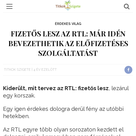
ÉRDEKES VILÁG
FIZETŐS LESZ AZ RTL: MÁR IDÉN
BEVEZETHETIK AZ ELŐFIZETÉSES
SZOLGÁLTATÁST
TITKOK SZIGETE
4 ÉV EZELŐTT
Kiderült, mit tervez az RTL: fizetős lesz
, lezárul
egy korszak.
Egy igen érdekes dologra derül fény az utóbbi
hetekben.
Az RTL egyre több olyan sorozaton kezdett el