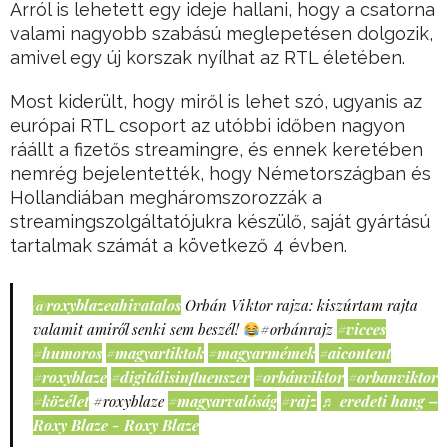
Arról is lehetett egy ideje hallani, hogy a csatorna
valami nagyobb szabású meglepetésen dolgozik,
amivel egy új korszak nyílhat az RTL életében.
Most kiderült, hogy miről is lehet szó, ugyanis az
európai RTL csoport az utóbbi időben nagyon
ráállt a fizetős streamingre, és ennek keretében
nemrég bejelentették, hogy Németországban és
Hollandiában megháromszorozzák a
streamingszolgáltatójukra készülő, saját gyártású
tartalmak számát a következő 4 évben.
@roxyblazeahivatalos
Orbán Viktor rajza: kiszúrtam rajta
valamit amiről senki sem beszél!
#orbánrajz
#vicces
#humoros
#magyartiktok
#magyarmémek
#aicontent
#roxyblaze
#digitálisinfluenszer
#orbánviktor
#orbanviktor
#közélet
#roxyblaze
#magyarvalóság
#rajz
♬ eredeti hang –
Roxy Blaze - Roxy Blaze