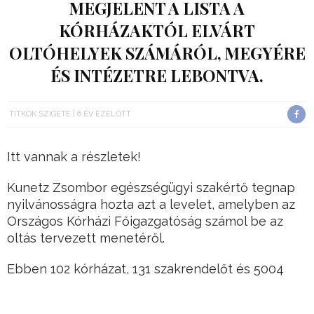
MEGJELENT A LISTA A
KÓRHÁZAKTÓL ELVÁRT
OLTÓHELYEK SZÁMÁRÓL, MEGYÉRE
ÉS INTÉZETRE LEBONTVA.
TITKOK SZIGETE
6 ÉV EZELŐTT
Itt vannak a részletek!
Kunetz Zsombor egészségügyi szakértő tegnap
nyilvánosságra hozta azt a levelet, amelyben az
Országos Kórházi Főigazgatóság számol be az
oltás tervezett menetéről.
Ebben 102 kórházat, 131 szakrendelőt és 5004
háziorvosi rendelőt vonnak be több lépcsőben a
rendelkezésre álló oltóanyag függvényében.