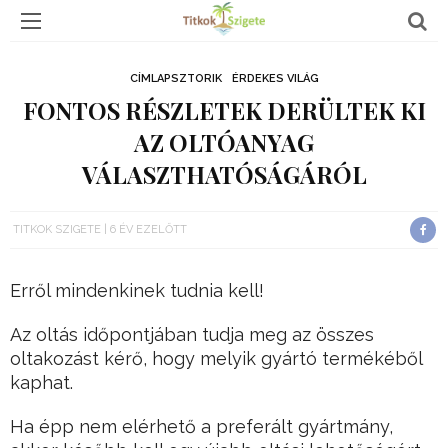
CÍMLAPSZTORIK
ÉRDEKES VILÁG
FONTOS RÉSZLETEK DERÜLTEK KI
AZ OLTÓANYAG
VÁLASZTHATÓSÁGÁRÓL
TITKOK SZIGETE
6 ÉV EZELŐTT
Erről mindenkinek tudnia kell!
Az oltás időpontjában tudja meg az összes
oltakozást kérő, hogy melyik gyártó termékéből
kaphat.
Ha épp nem elérhető a preferált gyártmány,