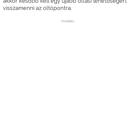
akkor később kell egy újabb oltási lehetőségért
visszamenni az oltópontra.
Hirdetés