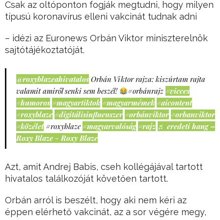
Csak az oltóponton fogják megtudni, hogy milyen
típusú koronavírus elleni vakcinát tudnak adni
– idézi az Euronews Orbán Viktor miniszterelnök
sajtótájékoztatóját.
@roxyblazeahivatalos
Orbán Viktor rajza: kiszúrtam rajta
valamit amiről senki sem beszél!
#orbánrajz
#vicces
#humoros
#magyartiktok
#magyarmémek
#aicontent
#roxyblaze
#digitálisinfluenszer
#orbánviktor
#orbanviktor
#közélet
#roxyblaze
#magyarvalóság
#rajz
♬ eredeti hang –
Roxy Blaze - Roxy Blaze
Azt, amit Andrej Babis, cseh kollégájával tartott
hivatalos találkozóját követően tartott.
Orbán arról is beszélt, hogy aki nem kéri az
éppen elérhető vakcinát, az a sor végére megy,