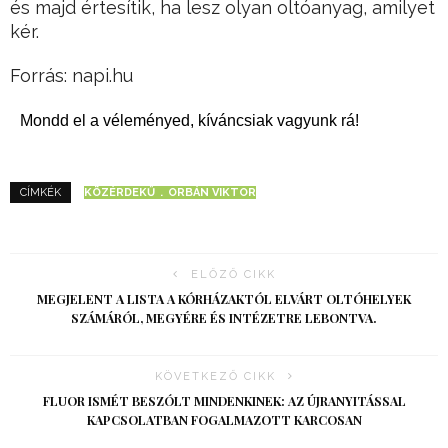
és majd értesítik, ha lesz olyan oltóanyag, amilyet
kér.
Forrás: napi.hu
Mondd el a véleményed, kíváncsiak vagyunk rá!
KÖZÉRDEKŰ
ORBÁN VIKTOR
CÍMKÉK
ELŐZŐ CIKK
MEGJELENT A LISTA A KÓRHÁZAKTÓL ELVÁRT OLTÓHELYEK
SZÁMÁRÓL, MEGYÉRE ÉS INTÉZETRE LEBONTVA.
KÖVETKEZŐ CIKK
FLUOR ISMÉT BESZÓLT MINDENKINEK: AZ ÚJRANYITÁSSAL
KAPCSOLATBAN FOGALMAZOTT KARCOSAN