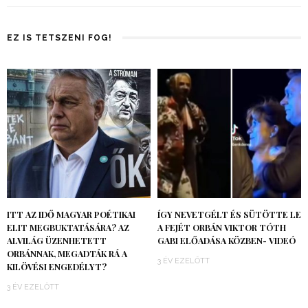
EZ IS TETSZENI FOG!
ITT AZ IDŐ MAGYAR POÉTIKAI
ÍGY NEVETGÉLT ÉS SÜTÖTTE LE
ELIT MEGBUKTATÁSÁRA? AZ
A FEJÉT ORBÁN VIKTOR TÓTH
ALVILÁG ÜZENHETETT
GABI ELŐADÁSA KÖZBEN- VIDEÓ
ORBÁNNAK, MEGADTÁK RÁ A
3 ÉV EZELŐTT
KILÖVÉSI ENGEDÉLYT?
3 ÉV EZELŐTT