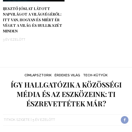
IJESZTŐ JÓSLAT LÁTOTT
NAPVILÁGOT A VILÁGVÉGÉRŐL:
ITT VAN, HOGYAN ÉS MIÉRT ÉR
VÉGET A VILÁG ÉS HULLIK SZÉT
MINDEN
3 ÉV EZELŐTT
CÍMLAPSZTORIK
ÉRDEKES VILÁG
TECH-KÜTYÜK
ÍGY HALLGATÓZIK A KÖZÖSSÉGI
MÉDIA ÉS AZ ESZKÖZEINK: TI
ÉSZREVETTÉTEK MÁR?
TITKOK SZIGETE
5 ÉV EZELŐTT