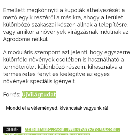
Emellett megkönnyíti a kupolák áthelyezését a
mező egyik részéről a másikra, ahogy a terület
különböző szakaszai készen állnak a telepítésre,
vagy amikor a növények virágzásnak indulnak az
Agrodome nélkül.
A moduláris szempont azt jelenti, hogy egyszerre
különféle növények esetében is használható a
termőterület különböző részein, kihasználva a
természetes fényt és kielégítve az egyes
növények speciális igényeit.
Forrás:
ÚjVilágtudat
Mondd el a véleményed, kíváncsiak vagyunk rá!
AZ EMBERISÉG JÖVŐJE
FFENNTARTHATÓ FEJLŐDÉS
CÍMKÉK