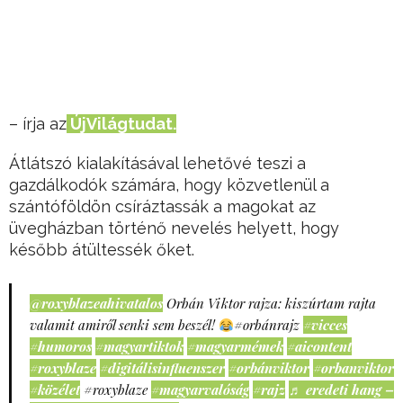
– írja az
ÚjVilágtudat.
Átlátszó kialakításával lehetővé teszi a
gazdálkodók számára, hogy közvetlenül a
szántóföldön csíráztassák a magokat az
üvegházban történő nevelés helyett, hogy
később átültessék őket.
@roxyblazeahivatalos
Orbán Viktor rajza: kiszúrtam rajta
valamit amiről senki sem beszél!
#orbánrajz
#vicces
#humoros
#magyartiktok
#magyarmémek
#aicontent
#roxyblaze
#digitálisinfluenszer
#orbánviktor
#orbanviktor
#közélet
#roxyblaze
#magyarvalóság
#rajz
♬ eredeti hang –