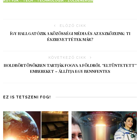
KÜTYÜK
TECH
TECHNOLÓGIA
ZÖLDENERGIA
ELŐZŐ CIKK
ÍGY HALLGATÓZIK A KÖZÖSSÉGI MÉDIA ÉS AZ ESZKÖZEINK: TI
ÉSZREVETTÉTEK MÁR?
KÖVETKEZŐ CIKK
HOLDBÖRTÖNÖKBEN TARTJÁK FOGVA A FÖLDRŐL “ELTÜNTETETT”
EMBEREKET – ÁLLÍTJA EGY BENNFENTES
EZ IS TETSZENI FOG!