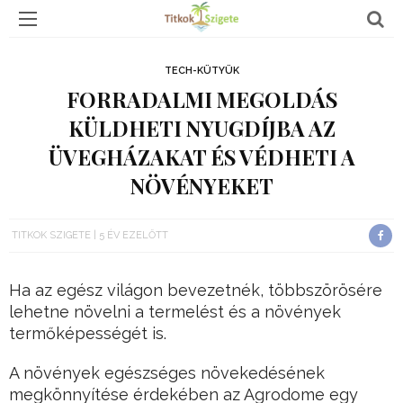
TECH-KÜTYÜK
FORRADALMI MEGOLDÁS
KÜLDHETI NYUGDÍJBA AZ
ÜVEGHÁZAKAT ÉS VÉDHETI A
NÖVÉNYEKET
TITKOK SZIGETE
5 ÉV EZELŐTT
Ha az egész világon bevezetnék, többszörösére
lehetne növelni a termelést és a növények
termőképességét is.
A növények egészséges növekedésének
megkönnyítése érdekében az Agrodome egy