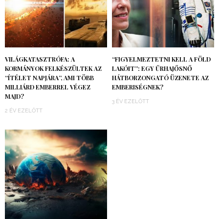
VILÁGKATASZTRÓFA: A
“FIGYELMEZTETNI KELL A FÖLD
KORMÁNYOK FELKÉSZÜLTEK AZ
LAKÓIT”: EGY ŰRHAJŐSNŐ
“ÍTÉLET NAPJÁRA”, AMI TÖBB
HÁTBORZONGATÓ ÜZENETE AZ
MILLIÁRD EMBERREL VÉGEZ
EMBERISÉGNEK?
MAJD?
3 ÉV EZELŐTT
2 ÉV EZELŐTT