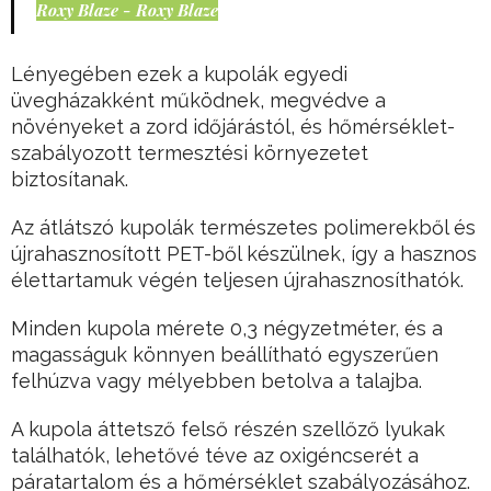
Roxy Blaze - Roxy Blaze
Lényegében ezek a kupolák egyedi
üvegházakként működnek, megvédve a
növényeket a zord időjárástól, és hőmérséklet-
szabályozott termesztési környezetet
biztosítanak.
Az átlátszó kupolák természetes polimerekből és
újrahasznosított PET-ből készülnek, így a hasznos
élettartamuk végén teljesen újrahasznosíthatók.
Minden kupola mérete 0,3 négyzetméter, és a
magasságuk könnyen beállítható egyszerűen
felhúzva vagy mélyebben betolva a talajba.
A kupola áttetsző felső részén szellőző lyukak
találhatók, lehetővé téve az oxigéncserét a
páratartalom és a hőmérséklet szabályozásához.