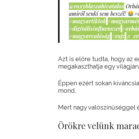
@roxyblazeahivatalos
Orbán
amiről senki sem beszél!
#
#magyartiktok
#magyarmé
#digitálisinfluenszer
#orbá
#magyarvalóság
#rajz
♬ er
Azt is előre tudta, hogy az 
megakaszthatja egy világjár
Éppen ezért sokan kíváncsiak
mond.
Mert nagy valószínűséggel ér
Örökre velünk mara