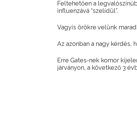
Feltehetően a legvalószínűbb
influenzává “szelídül”.
Vagyis örökre velünk marad
Az azonban a nagy kérdés, h
Erre Gates-nek komor kijelen
járványon, a következő 3 évb