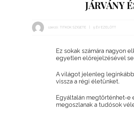
JÁRVÁNY É
szerző:
TITKOK SZIGETE
5 ÉV EZELŐTT
Ez sokak számára nagyon elk
egyetlen előrejelzésével s
A világot jelenleg leginkább
vissza a régi életünket.
Egyáltalán megtörténhet-e e
megoszlanak a tudósok vél