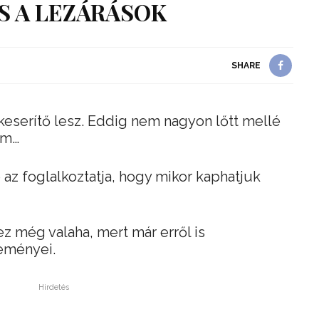
S A LEZÁRÁSOK
SHARE
eserítő lesz. Eddig nem nagyon lőtt mellé
em…
 az foglalkoztatja, hogy mikor kaphatjuk
z még valaha, mert már erről is
eményei.
Hirdetés