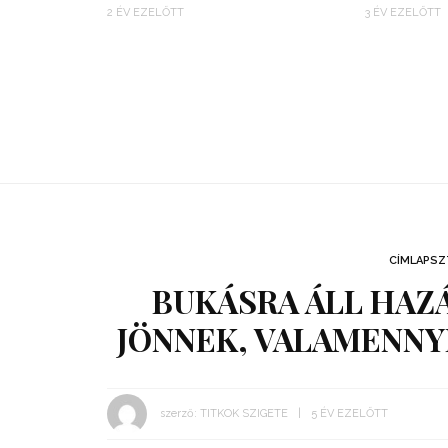
2 ÉV EZELŐTT
3 ÉV EZELŐTT
CÍMLAPSZ
BUKÁSRA ÁLL HAZÁ
JÖNNEK, VALAMENNYI
szerző:
TITKOK SZIGETE
5 ÉV EZELŐTT