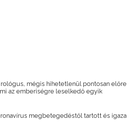
irológus, mégis hihetetlenül pontosan előre
 mi az emberiségre leselkedő egyik
oronavírus megbetegedéstől tartott és igaza