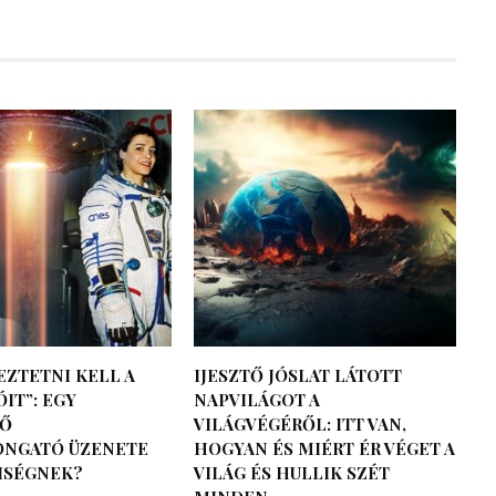
EZTETNI KELL A
IJESZTŐ JÓSLAT LÁTOTT
IT”: EGY
NAPVILÁGOT A
NŐ
VILÁGVÉGÉRŐL: ITT VAN,
NGATÓ ÜZENETE
HOGYAN ÉS MIÉRT ÉR VÉGET A
ISÉGNEK?
VILÁG ÉS HULLIK SZÉT