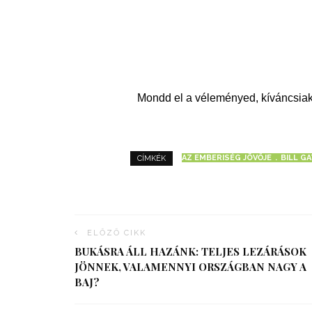
Mondd el a véleményed, kíváncsiak
AZ EMBERISÉG JÖVŐJE
BILL G
CÍMKÉK
ELŐZŐ CIKK
BUKÁSRA ÁLL HAZÁNK: TELJES LEZÁRÁSOK
JÖNNEK, VALAMENNYI ORSZÁGBAN NAGY A
BAJ?