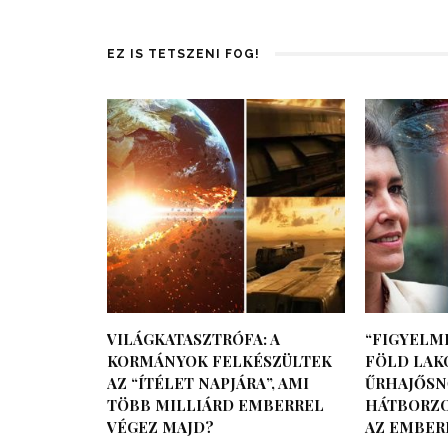
EZ IS TETSZENI FOG!
VILÁGKATASZTRÓFA: A
“FIGYELM
KORMÁNYOK FELKÉSZÜLTEK
FÖLD LAKÓ
AZ “ÍTÉLET NAPJÁRA”, AMI
ŰRHAJŐS
TÖBB MILLIÁRD EMBERREL
HÁTBORZO
VÉGEZ MAJD?
AZ EMBER