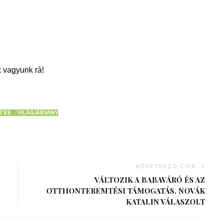
 vagyunk rá!
ATES
VILÁGJÁRVÁNY
KÖVETKEZŐ CIKK
VÁLTOZIK A BABAVÁRÓ ÉS AZ
OTTHONTEREMTÉSI TÁMOGATÁS, NOVÁK
KATALIN VÁLASZOLT