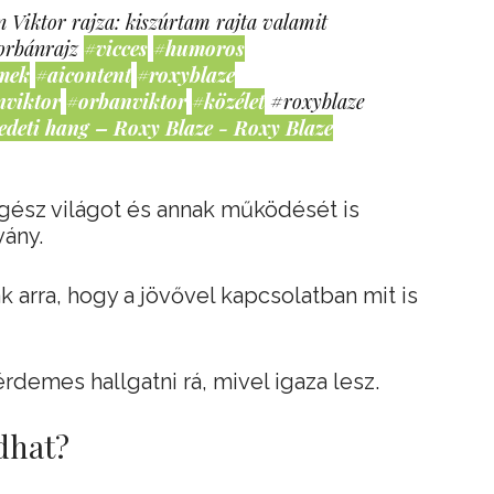
 Viktor rajza: kiszúrtam rajta valamit
orbánrajz
#vicces
#humoros
mek
#aicontent
#roxyblaze
nviktor
#orbanviktor
#közélet
#roxyblaze
edeti hang – Roxy Blaze - Roxy Blaze
egész világot és annak működését is
vány.
 arra, hogy a jövővel kapcsolatban mit is
demes hallgatni rá, mivel igaza lesz.
dhat?